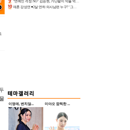
“연예인 걱정 NO” 김승현, 가난팔이 악플 억울할만‥아내+딸과 日 여행
재혼 강성연 ♥2살 연하 의사남편 누구? ‘그알’ 자문의에 훈남 비주얼 초엘리트 스펙 [종합]
1
 두
 물
이영애, 변치않...
미야오 깜찍한 ...