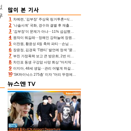
있
무
차예련, ‘김부장’ 주상욱 링거투혼+식스팩 비화 “옷 벗는데 아저씨는 안 된다고”(차장금)
‘나솔사계’ 국화, 경수와 결별 후 재출연…첫인상 3표 몰표
‘김부장’이 문제가 아냐‥11% 섭섭했던 ‘재벌X형사2’ 돈·빽 총동원해 컴백 [TV보고서]
원작이 뭐길래‥정해인 강하늘에 장원영까지 참여한 이 영화
이찬원, 황윤성 4등 축하 파티‥손님 모으려 블랙핑크 지수와 친한 척(편스토랑)[어제TV]
장윤정, 김경욱 ‘T팬티’ 발언에 정색 “묻지 않았는데, 그것도 성희롱”(장공장)
부친 가정폭력 보고 큰 방은희, 2번 이혼 후 잠수→母 고독사에 자책(특종세상)[어제TV]
차인표 동생 구강암 사망 회상 “마지막 순간 동생 손 잡아준 신애라, 두고두고 고마워” (신애라이프)
이지아, 48세 생일‥관리 어떻게 하길래 놀라운 동안 미모
‘SK하이닉스 275층’ 미자 “머리 뚜껑에서 사, 주식만 안 해도 돈 버는 것”