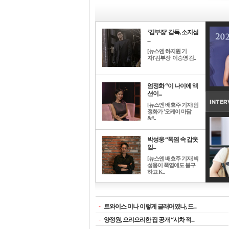
‘김부장’ 감독, 소지섭
...
[뉴스엔 하지원 기
자]'김부장' 이승영 감..
엄정화 “이 나이에 액
션이...
[뉴스엔 배효주 기자]엄
정화가 '오케이 마담
&#..
박성웅 “폭염 속 갑옷
입...
[뉴스엔 배효주 기자]박
성웅이 폭염에도 불구
하고 K..
-
트와이스 미나 이렇게 글래머였나, 드...
-
양정원, 으리으리한 집 공개 “시차 적...