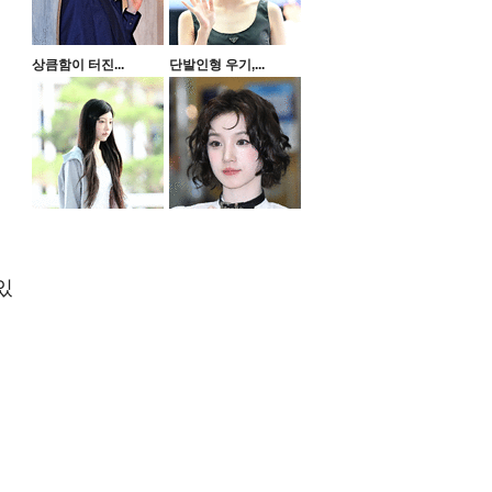
상큼함이 터진...
단발인형 우기,...
있
러