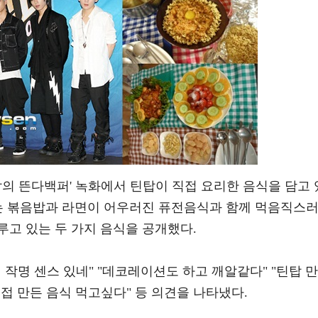
틴탑의 뜬다백퍼' 녹화에서 틴탑이 직접 요리한 음식을 담고 
띄는 볶음밥과 라면이 어우러진 퓨전음식과 함께 먹음직스
고 있는 두 가지 음식을 공개했다.
 작명 센스 있네" "데코레이션도 하고 깨알같다" "틴탑 만
직접 만든 음식 먹고싶다" 등 의견을 나타냈다.