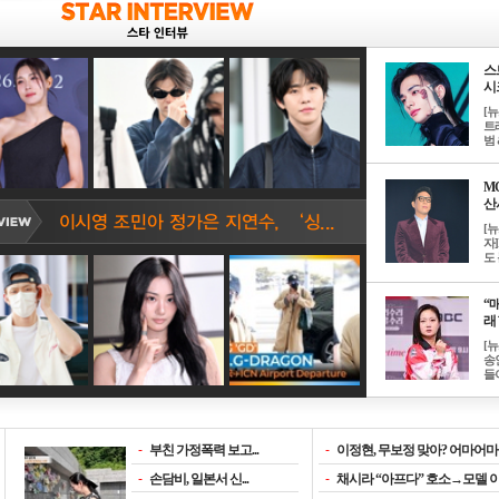
스
시크
[
트
범 &
M
산서
[
자
도 
“매
래 
[
송
들이
-
부친 가정폭력 보고...
-
이정현, 무보정 맞아? 어마어마한
-
손담비, 일본서 신...
-
채시라 “아프다” 호소→모델 이소