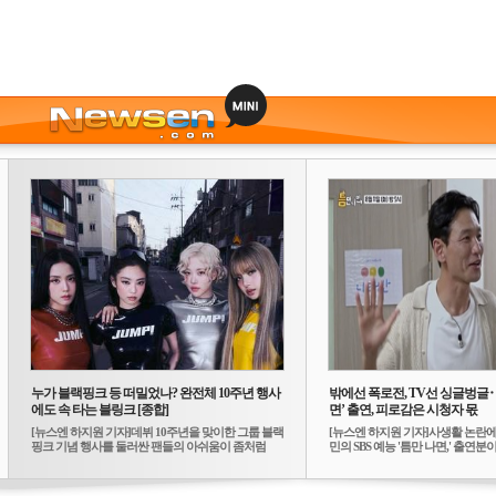
누가 블랙핑크 등 떠밀었나? 완전체 10주년 행사
밖에선 폭로전, TV선 싱글벙글
에도 속 타는 블링크 [종합]
면’ 출연, 피로감은 시청자 몫
[뉴스엔 하지원 기자]데뷔 10주년을 맞이한 그룹 블랙
[뉴스엔 하지원 기자]사생활 논란에
핑크 기념 행사를 둘러싼 팬들의 아쉬움이 좀처럼
민의 SBS 예능 '틈만 나면,' 출연분이 
가...