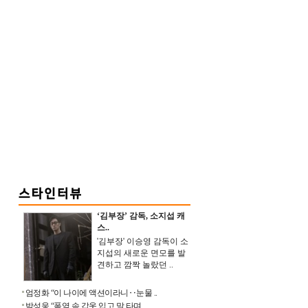
‘김부장’ 감독, 소지섭 캐
스..
'김부장' 이승영 감독이 소
지섭의 새로운 면모를 발
견하고 깜짝 놀랐던 ..
엄정화 “이 나이에 액션이라니‥눈물 ..
박성웅 “폭염 속 갑옷 입고 말 타며 ..