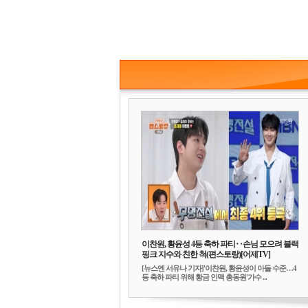
이찬원, 황윤성 4등 축하 파티‥손님 모으려 블랙
핑크 지수와 친한 척(편스토랑)[어제TV]
[뉴스엔 서유나 기자]'이찬원, 황윤성이 아들 수준…4
등 축하 파티 위해 황금 인맥 총동원'가수 ...