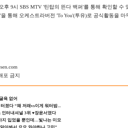
오후 9시 SBS MTV '틴탑의 뜬다 백퍼'를 통해 확인할 수 
심'을 통해 오케스트라버전 'To You'(투유)로 공식활동을 마
en.com
재배포 금지
 굴욕 없어
졌다 “왜 저래vs이게 워터밤...
스 인터내셔널 3위 ♥장윤서였다
바지 입었을 뿐인데…빛나는 미모
 알아봐서 요요 와야하나 고민”...