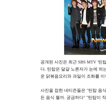
공개된 사진은 최근 SBS MTV '
다. 틴탑은 달걀 노른자가 눈에 
운 닭볶음요리와 과일이 조화를 이루
사진을 접한 네티즌들은 "틴탑 음식
든 음식 뭘까. 궁금하다" "틴탑이 