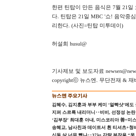
한편 틴탑이 만든 음식은 7월 21일 
다. 틴탑은 21일 MBC '쇼! 음악중
리한다. (사진=틴탑 미투데이)
허설희 husul@
기사제보 및 보도자료 newsen@news
copyrightⓒ 뉴스엔. 무단전재 & 
김혜수, 김지훈과 부부 케미 ‘얼빡샷’에도
지퍼 스르륵 내리더니‥비비, 선정성 논란 터
‘김부장’ 최대훈 아내, 미스코리아 善+미
송혜교, 남사친과 데이트서 흰 티셔츠+청
신동 살 너무 뺐나‥37㎏ 감량 부작용 “못