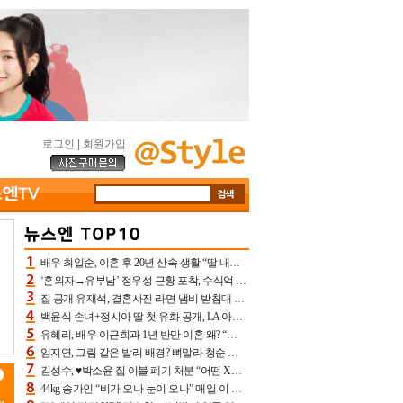
로그인
|
회원가입
배우 최일순, 이혼 후 20년 산속 생활 “딸 내가 버렸다고 원망‥맘 아파”(특종)[어제TV]
‘혼외자→유부남’ 정우성 근황 포착, 수식억 해킹 피해 후배 만났다 “존경하는”
집 공개 유재석, 결혼사진 라면 냄비 받침대 되고 분노‥가족사진도 피해(놀뭐)[어제TV]
백윤식 손녀+정시아 딸 첫 유화 공개, LA 아트쇼→서울국제조각페스타 작가다운 수준급 실력
유혜리, 배우 이근희과 1년 반만 이혼 왜? “식칼 꽂고 의자 던져” 충격 폭로(특종)[어제TV]
임지연, 그림 같은 발리 배경? 뼈말라 청순 비키니 핏에 상대 안 되네
김성수, ♥박소윤 집 이불 폐기 처분 “어떤 X이랑 썼을지 몰라” 질투(신랑수업2)[어제TV]
44kg 송가인 “비가 오나 눈이 오나” 매일 이 운동, 허벅지 근육량 상승+체지방 감소