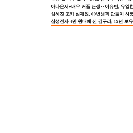
아나운서♥배우 커플 탄생‥이유빈, 유일한 최
심혜진 조카 심재원, 00년생과 단둘이 하룻밤
삼성전자 4만 원대에 산 김구라, 15년 보유