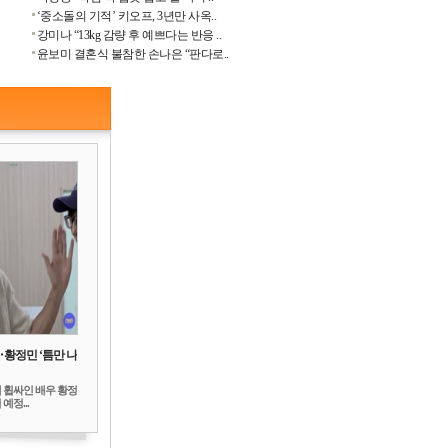
‘중소돌의 기적’ 키오프, 3년만 사옥..
강미나 “13kg 감량 후 예쁘다는 반응 ..
윤보미 결혼식 불참한 손나은 “판다로..
‥황정민 ‘틈만 나
 휩싸인 배우 황정
예정...