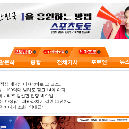
심 때 4병 마셔”(바로 그 고소...
…100억대 빌라도 팔고 14억 아파...
깜짝…리즈 갱신한 인형 비주얼
는 다정남‥파파라치에 걸린 11년차...
 비니키 소화 ‘역대급’