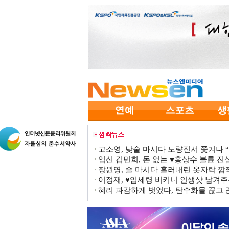
고소영, 낮술 마시다 노량진서 쫓겨나 “점
임신 김민희, 돈 없는 ♥홍상수 불륜 진심
장원영, 술 마시다 흘러내린 옷자락 
이정재, ♥임세령 비키니 인생샷 남겨주
혜리 과감하게 벗었다, 탄수화물 끊고 끈