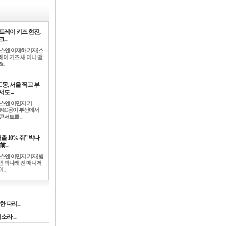
트레이 키즈 현진,
...
뉴스엔 이재하 기자]스
레이 키즈 새 미니 앨
..
C몽, 서울 찍고 부
도 ...
뉴스엔 이민지 기
]MC몽이 부산에서
콘서트를 ..
출 10% 줘” 박나
前...
뉴스엔 이민지 기자]방
인 박나래 전 매니저
 ..
 다리...
라 ...