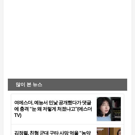
많이 본 뉴스
여에스더, 예능서 민낯 공개했다가 댓글
에 충격 “눈 왜 저렇게 처졌냐고”(에스더
TV)
김정렬, 친형 군대 구타 사망 억울 “농약