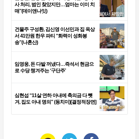
사 처리, 범인 찾았지만…엄마는 이미 치
매”(데이앤나잇)
건물주 구성환, 김신영 이선민과 집 옥상
서 41만원 한우 파티 “화력이 성화봉
송”(나혼산)
임영웅, 돈 다발 꺼냈다…즉석서 현금으
로 수당 챙겨주는 ‘구단주’
심현섭 “11살 연하 아내에 축의금 다 뺏
겨, 집도 아내 명의” (동치미)[결정적장면]