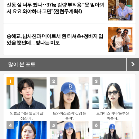
신동 살 너무 뺐나‥37㎏ 감량 부작용 “못 알아봐
서 요요 와야하나 고민”(전현무계획4)
송혜교, 남사친과 데이트서 흰 티셔츠+청바지 입
었을 뿐인데…빛나는 미모
많이 본 포토
안효섭 ‘작은 얼굴에 잘
트와이스 쯔위 ‘갓경 쓴
트와이스 미나 ‘눈부신
생김이 ..
훈녀’..
아름다..