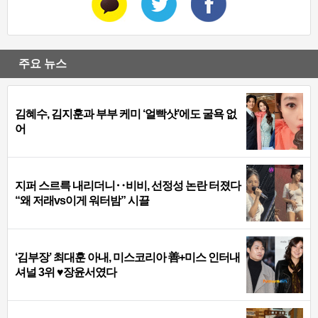
주요 뉴스
김혜수, 김지훈과 부부 케미 ‘얼빡샷’에도 굴욕 없
어
지퍼 스르륵 내리더니‥비비, 선정성 논란 터졌다
“왜 저래vs이게 워터밤” 시끌
‘김부장’ 최대훈 아내, 미스코리아 善+미스 인터내
셔널 3위 ♥장윤서였다