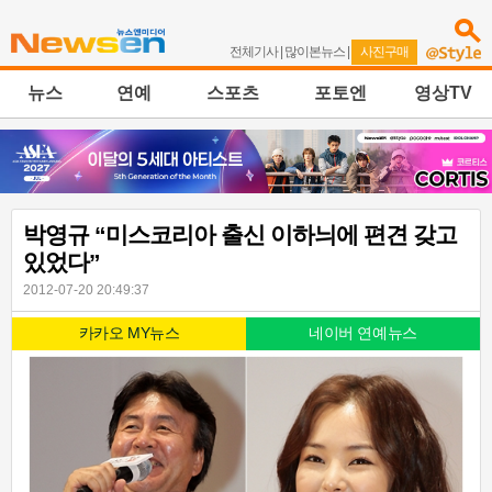
전체기사
|
많이본뉴스
|
사진구매
뉴스
연예
스포츠
포토엔
영상TV
박영규 “미스코리아 출신 이하늬에 편견 갖고
있었다”
2012-07-20 20:49:37
카카오 MY뉴스
네이버 연예뉴스