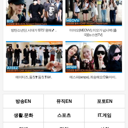
방탄소년단, 시대가 ‘BTS’ 원해🎵 ..
미야오(MEOVV), 미모가 넘사벽 (출
국)[뉴스엔TV]
에이티즈, 둠칫❣️ 둠칫❣&#..
에스파(aespa), 죄송해요🥺🎤마이..
방송EN
뮤직EN
포토EN
생활.문화
스포츠
IT.게임