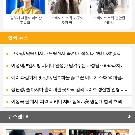
김희애, 세월도 비켜간
트와이스 쯔위 ‘야구모
트와이스 쯔위 ‘편안한
고품격 ..
자만 써..
스타일..
깜짝 뉴스
고소영, 낮술 마시다 노량진서 쫓겨나 “점심 때 4병 마셔”(바..
이정재, ♥임세령 비키니 인생샷 남겨주는 다정남‥파파라치에 ..
혜리 과감하게 벗었다, 탄수화물 끊고 끈 비니키 소화 ‘역대급..
장원영, 술 마시다 흘러내린 옷자락 깜짝…리즈 갱신한 인형 비..
이동국 딸 재시, 파격 비키니 자태 깜짝…美 명문대 합격 후 리..
뉴스엔TV