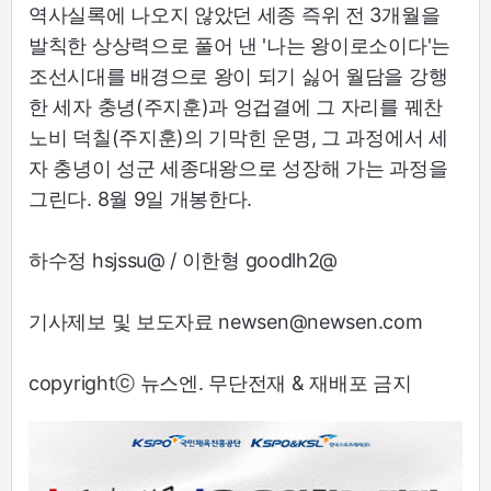
역사실록에 나오지 않았던 세종 즉위 전 3개월을
발칙한 상상력으로 풀어 낸 '나는 왕이로소이다'는
조선시대를 배경으로 왕이 되기 싫어 월담을 강행
한 세자 충녕(주지훈)과 엉겁결에 그 자리를 꿰찬
노비 덕칠(주지훈)의 기막힌 운명, 그 과정에서 세
자 충녕이 성군 세종대왕으로 성장해 가는 과정을
그린다. 8월 9일 개봉한다.
하수정 hsjssu@ / 이한형 goodlh2@
기사제보 및 보도자료 newsen@newsen.com
copyrightⓒ 뉴스엔. 무단전재 & 재배포 금지