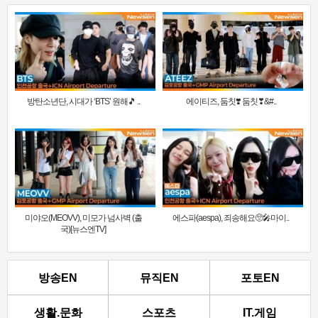
방탄소년단, 시대가 ‘BTS’ 원해🎵 ..
에이티즈, 둠칫❣️ 둠칫❣&#..
미야오(MEOVV), 미모가 넘사벽 (출
에스파(aespa), 죄송해요🥺🎤마이..
국)[뉴스엔TV]
방송EN
뮤직EN
포토EN
생활.문화
스포츠
IT.게임