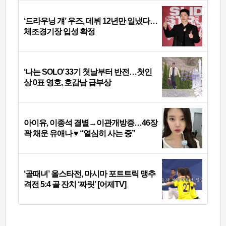
‘드라우닝 걔’ 우즈, 데뷔 12년만 일냈다…
체조경기장 입성 확정
‘나는 SOLO’ 33기 첫날부터 반전…첫인
상 0표 영호, 호감남 급부상
아이유, 이종석 결별→이관개방증…46장
꽉 채운 유애나 ♥ “열심히 사는 중”
‘골때녀’ 올스타전, 마시마 포트트릭 맹추
격전 5:4 골 잔치 ‘짜릿’ [어제TV]