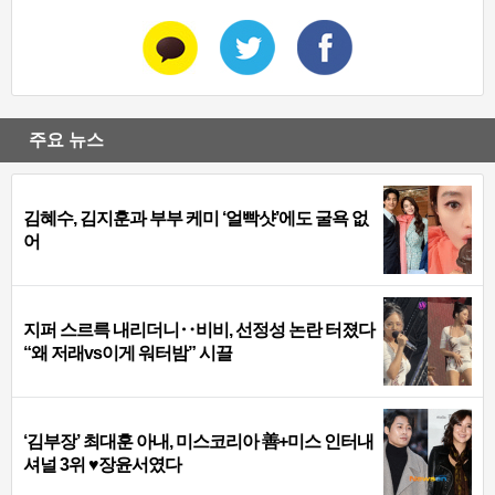
주요 뉴스
김혜수, 김지훈과 부부 케미 ‘얼빡샷’에도 굴욕 없
어
지퍼 스르륵 내리더니‥비비, 선정성 논란 터졌다
“왜 저래vs이게 워터밤” 시끌
‘김부장’ 최대훈 아내, 미스코리아 善+미스 인터내
셔널 3위 ♥장윤서였다