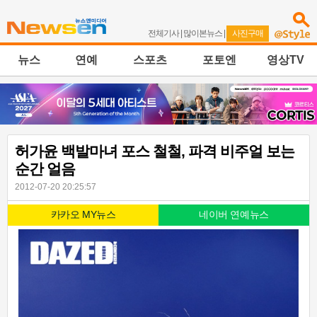
전체기사
|
많이본뉴스
|
사진구매
뉴스
연예
스포츠
포토엔
영상TV
허가윤 백발마녀 포스 철철, 파격 비주얼 보는
순간 얼음
2012-07-20 20:25:57
카카오 MY뉴스
네이버 연예뉴스