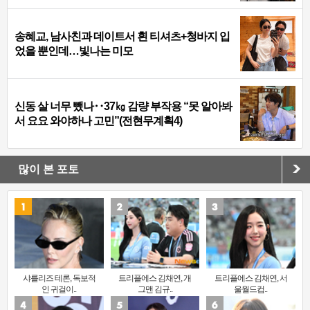
송혜교, 남사친과 데이트서 흰 티셔츠+청바지 입
었을 뿐인데…빛나는 미모
신동 살 너무 뺐나‥37㎏ 감량 부작용 “못 알아봐
서 요요 와야하나 고민”(전현무계획4)
많이 본 포토
샤를리즈 테론, 독보적
트리플에스 김채연, 개
트리플에스 김채연, 서
인 귀걸이..
그맨 김규..
울월드컵..