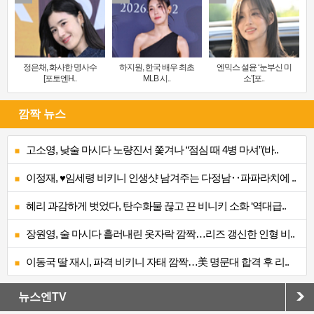
정은채, 화사한 명사수
하지원, 한국 배우 최초
엔믹스 설윤 ‘눈부신 미
[포토엔H..
MLB 시..
소’[포..
깜짝 뉴스
고소영, 낮술 마시다 노량진서 쫓겨나 “점심 때 4병 마셔”(바..
이정재, ♥임세령 비키니 인생샷 남겨주는 다정남‥파파라치에 ..
혜리 과감하게 벗었다, 탄수화물 끊고 끈 비니키 소화 ‘역대급..
장원영, 술 마시다 흘러내린 옷자락 깜짝…리즈 갱신한 인형 비..
이동국 딸 재시, 파격 비키니 자태 깜짝…美 명문대 합격 후 리..
뉴스엔TV