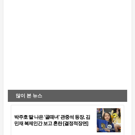
많이 본 뉴스
박주호 딸 나은 ‘골때녀’ 관중석 등장, 김
민재 복제인간 보고 혼란 [결정적장면]