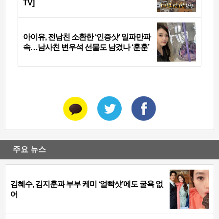
TV]
아이유, 전남친 소환한 ‘인증샷’ 일파만파
속…남사친 변우석 선물도 남겼나 ‘훈훈’
주요 뉴스
김혜수, 김지훈과 부부 케미 ‘얼빡샷’에도 굴욕 없
어