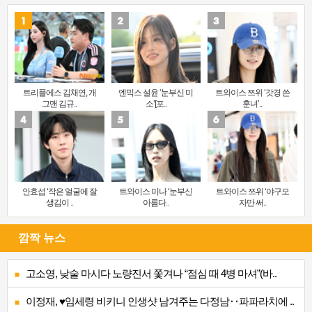
트리플에스 김채연, 개
엔믹스 설윤 ‘눈부신 미
트와이스 쯔위 ‘갓경 쓴
그맨 김규..
소’[포..
훈녀’..
안효섭 ‘작은 얼굴에 잘
트와이스 미나 ‘눈부신
트와이스 쯔위 ‘야구모
생김이 ..
아름다..
자만 써..
깜짝 뉴스
고소영, 낮술 마시다 노량진서 쫓겨나 “점심 때 4병 마셔”(바..
이정재, ♥임세령 비키니 인생샷 남겨주는 다정남‥파파라치에 ..