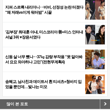
지퍼 스르륵 내리더니‥비비, 선정성 논란 터졌다
“왜 저래vs이게 워터밤” 시끌
‘김부장’ 최대훈 아내, 미스코리아 善+미스 인터내
셔널 3위 ♥장윤서였다
신동 살 너무 뺐나‥37㎏ 감량 부작용 “못 알아봐
서 요요 와야하나 고민”(전현무계획4)
송혜교, 남사친과 데이트서 흰 티셔츠+청바지 입
었을 뿐인데…빛나는 미모
많이 본 포토