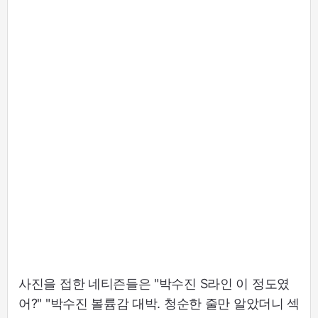
사진을 접한 네티즌들은 "박수진 S라인 이 정도였
어?" "박수진 볼륨감 대박. 청순한 줄만 알았더니 섹