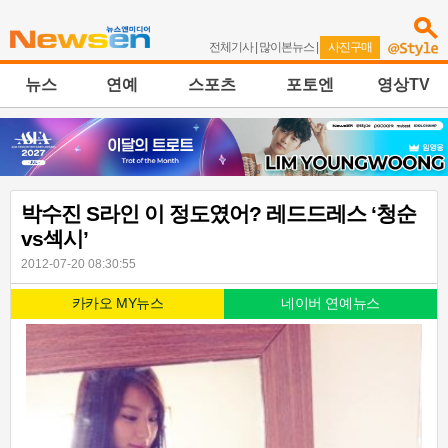
전체기사
|
많이본뉴스
|
사진구매
뉴스
연예
스포츠
포토엔
영상TV
박수진 S라인 이 정도였어? 레드드레스 ‘청순
vs섹시’
2012-07-20 08:30:55
카카오 MY뉴스
네이버 연예뉴스