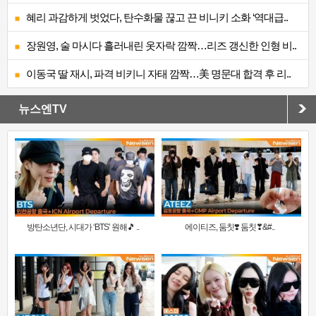
혜리 과감하게 벗었다, 탄수화물 끊고 끈 비니키 소화 ‘역대급..
장원영, 술 마시다 흘러내린 옷자락 깜짝…리즈 갱신한 인형 비..
이동국 딸 재시, 파격 비키니 자태 깜짝…美 명문대 합격 후 리..
뉴스엔TV
방탄소년단, 시대가 ‘BTS’ 원해🎵 ..
에이티즈, 둠칫❣️ 둠칫❣&#..