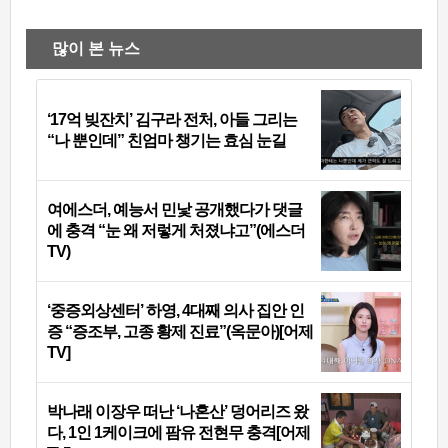
많이 본 뉴스
‘17억 빚잔치’ 김구라 전처, 아들 그리는
“나 뿐인데” 친엄마 챙기는 효심 눈길
여에스더, 예능서 민낯 공개했다가 댓글
에 충격 “눈 왜 저렇게 처졌냐고”(에스더
TV)
‘중증외상센터’ 하영, 4대째 의사 집안 인
증 “증조부, 고종 황제 진료”(옥문아)[어제
TV]
박나래 이장우 떠난 ‘나혼산’ 덩어리즈 왔
다, 1인 1케이크에 팜유 전현무 충격[어제