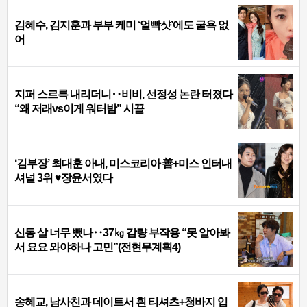
김혜수, 김지훈과 부부 케미 ‘얼빡샷’에도 굴욕 없
어
지퍼 스르륵 내리더니‥비비, 선정성 논란 터졌다
“왜 저래vs이게 워터밤” 시끌
‘김부장’ 최대훈 아내, 미스코리아 善+미스 인터내
셔널 3위 ♥장윤서였다
신동 살 너무 뺐나‥37㎏ 감량 부작용 “못 알아봐
서 요요 와야하나 고민”(전현무계획4)
송혜교, 남사친과 데이트서 흰 티셔츠+청바지 입