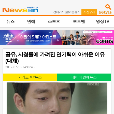
전체기사
|
많이본뉴스
|
사진구매
뉴스
연예
스포츠
포토엔
영상TV
공유, 시청률에 가려진 연기력이 아쉬운 이유
(대체)
2012-07-18 14:49:45
카카오 MY뉴스
네이버 연예뉴스