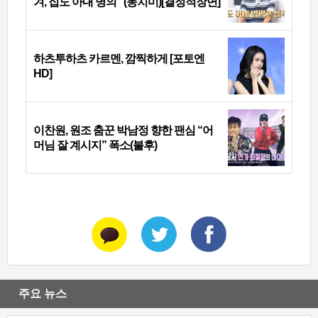
겨, 집도 아내 명의” (동치미)[결정적장면]
하츠투하츠 카르멘, 깜찍하게 [포토엔
HD]
이찬원, 원조 춤꾼 박남정 향한 팬심 “어
머님 잘 계시지” 폭소(불후)
주요 뉴스