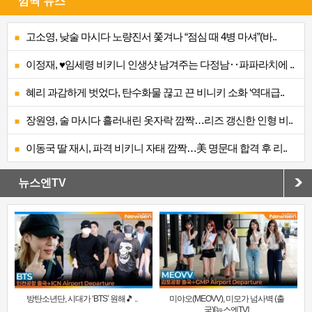
깜짝 뉴스
고소영, 낮술 마시다 노량진서 쫓겨나 “점심 때 4병 마셔”(바..
이정재, ♥임세령 비키니 인생샷 남겨주는 다정남‥파파라치에 ..
혜리 과감하게 벗었다, 탄수화물 끊고 끈 비니키 소화 ‘역대급..
장원영, 술 마시다 흘러내린 옷자락 깜짝…리즈 갱신한 인형 비..
이동국 딸 재시, 파격 비키니 자태 깜짝…美 명문대 합격 후 리..
뉴스엔TV
방탄소년단, 시대가 ‘BTS’ 원해🎵 ..
미야오(MEOVV), 미모가 넘사벽 (출
국)[뉴스엔TV]