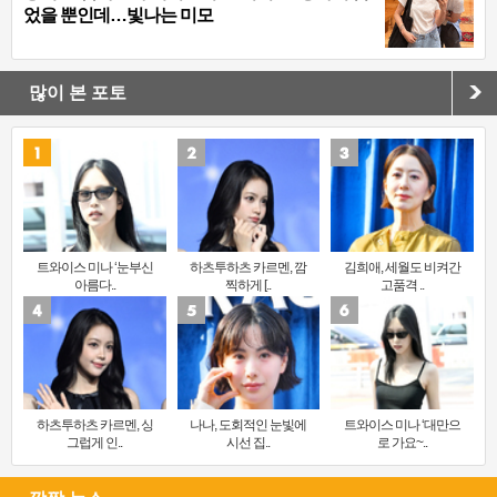
었을 뿐인데…빛나는 미모
많이 본 포토
트와이스 미나 ‘눈부신
하츠투하츠 카르멘, 깜
김희애, 세월도 비켜간
아름다..
찍하게 [..
고품격 ..
하츠투하츠 카르멘, 싱
나나, 도회적인 눈빛에
트와이스 미나 ‘대만으
그럽게 인..
시선 집..
로 가요~..