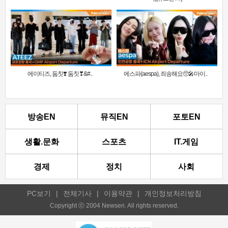
에이티즈, 둠칫❣️ 둠칫❣&#..
에스파(aespa), 죄송해요🥺🎤마이..
방송EN
뮤직EN
포토EN
생활.문화
스포츠
IT.게임
경제
정치
사회
PC보기
|
전체기사
|
이용약관
|
개인정보처리방침
Copyright ⓒ 2004 Newsen. All rights reserved.