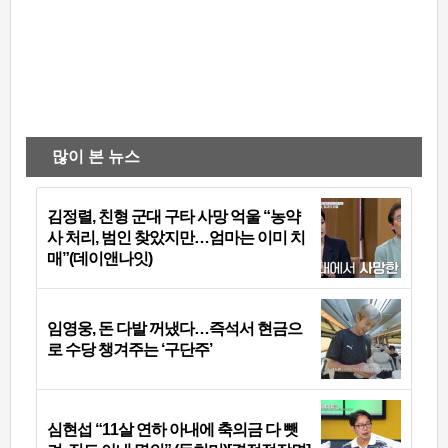
많이 본 뉴스
김정렬, 친형 군대 구타 사망 억울 “농약
사 처리, 범인 찾았지만…엄마는 이미 치
매”(데이앤나잇)
임영웅, 돈 다발 꺼냈다…즉석서 현금으
로 수당 챙겨주는 ‘구단주’
심현섭 “11살 연하 아내에 축의금 다 뺏