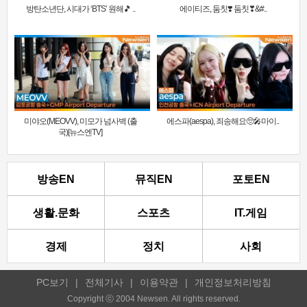
방탄소년단, 시대가 ‘BTS’ 원해🎵 ..
에이티즈, 둠칫❣️ 둠칫❣&#..
미야오(MEOVV), 미모가 넘사벽 (출
에스파(aespa), 죄송해요🥺🎤마이..
국)[뉴스엔TV]
방송EN
뮤직EN
포토EN
생활.문화
스포츠
IT.게임
경제
정치
사회
PC보기
|
전체기사
|
이용약관
|
개인정보처리방침
Copyright ⓒ 2004 Newsen. All rights reserved.