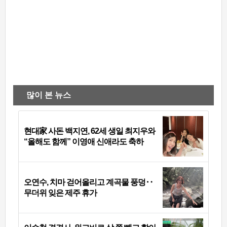
많이 본 뉴스
현대家 사돈 백지연, 62세 생일 최지우와
“올해도 함께” 이영애 신애라도 축하
오연수, 치마 걷어올리고 계곡물 풍덩‥
무더위 잊은 제주 휴가