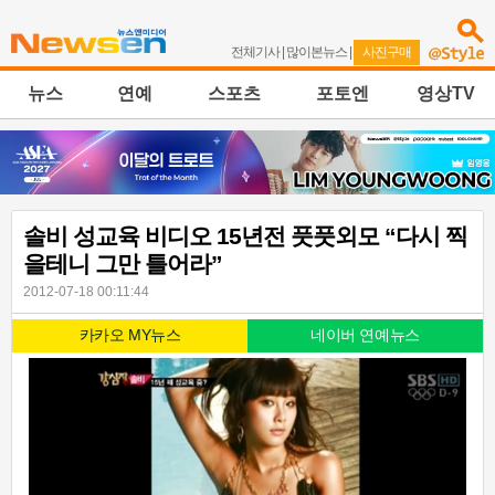
전체기사
|
많이본뉴스
|
사진구매
뉴스
연예
스포츠
포토엔
영상TV
솔비 성교육 비디오 15년전 풋풋외모 “다시 찍
을테니 그만 틀어라”
2012-07-18 00:11:44
카카오 MY뉴스
네이버 연예뉴스