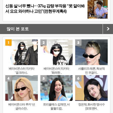
신동 살 너무 뺐나‥37㎏ 감량 부작용 “못 알아봐
서 요요 와야하나 고민”(전현무계획4)
많이 본 포토
베이비몬스터 치키타
베이비몬스터 치키타
샤를리즈 테론, 독보적
‘걸크러시..
‘화려한 ..
인 귀걸이..
베이비몬스터 루카 ‘선
트리플에스 김채연, 서
정은채, 화사한 명사수
글라스만..
울월드컵..
[포토엔H..