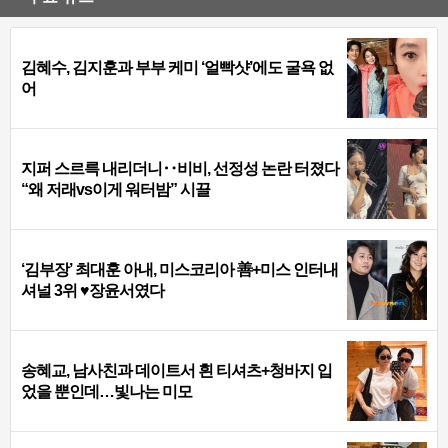
김혜수, 김지훈과 부부 케미 ‘얼빡샷’에도 굴욕 없
어
지퍼 스르륵 내리더니‥비비, 선정성 논란 터졌다
“왜 저래vs이게 워터밤” 시끌
‘김부장’ 최대훈 아내, 미스코리아 善+미스 인터내
셔널 3위 ♥장윤서였다
송혜교, 남사친과 데이트서 흰 티셔츠+청바지 입
었을 뿐인데…빛나는 미모