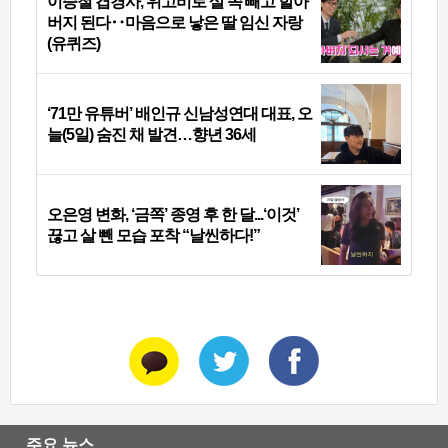
이승철 겹경사, 위고비로 살 쪽 빼고 할아
버지 된다‥마음으로 낳은 딸 임신 자랑
(유퀴즈)
‘71만 유튜버’ 배인규 신남성연대 대표, 오
늘(5일) 숨진 채 발견…향년 36세
오은영 변화, ‘금쪽’ 종영 후 한 달...‘이것’
끊고 살 뺀 모습 포착 “날씬하다!”
주요 뉴스