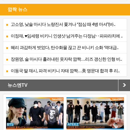
깜짝 뉴스
고소영, 낮술 마시다 노량진서 쫓겨나 “점심 때 4병 마셔”(바..
이정재, ♥임세령 비키니 인생샷 남겨주는 다정남‥파파라치에 ..
혜리 과감하게 벗었다, 탄수화물 끊고 끈 비니키 소화 ‘역대급..
장원영, 술 마시다 흘러내린 옷자락 깜짝…리즈 갱신한 인형 비..
이동국 딸 재시, 파격 비키니 자태 깜짝…美 명문대 합격 후 리..
뉴스엔TV