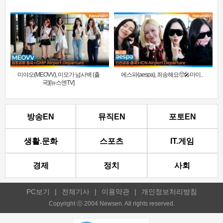
미야오(MEOVV), 미모가 넘사벽 (출
에스파(aespa), 죄송해요🥺🎤마이..
국)[뉴스엔TV]
방송EN
뮤직EN
포토EN
생활.문화
스포츠
IT.게임
경제
정치
사회
PC보기
|
전체기사
|
이용약관
|
개인정보처리방침
Copyright ⓒ 2004 Newsen. All rights reserved.