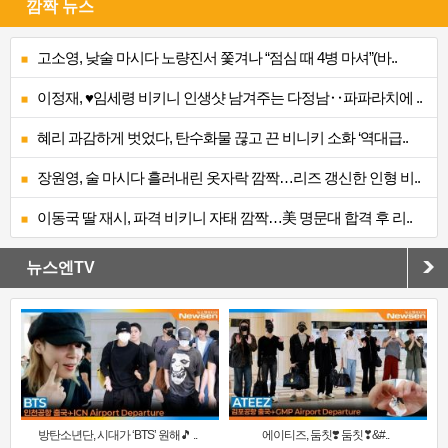
깜짝 뉴스
고소영, 낮술 마시다 노량진서 쫓겨나 “점심 때 4병 마셔”(바..
이정재, ♥임세령 비키니 인생샷 남겨주는 다정남‥파파라치에 ..
혜리 과감하게 벗었다, 탄수화물 끊고 끈 비니키 소화 ‘역대급..
장원영, 술 마시다 흘러내린 옷자락 깜짝…리즈 갱신한 인형 비..
이동국 딸 재시, 파격 비키니 자태 깜짝…美 명문대 합격 후 리..
뉴스엔TV
방탄소년단, 시대가 ‘BTS’ 원해🎵 ..
에이티즈, 둠칫❣️ 둠칫❣&#..