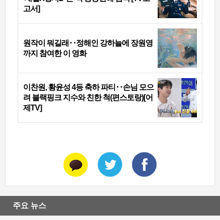
고서]
원작이 뭐길래‥정해인 강하늘에 장원영
까지 참여한 이 영화
이찬원, 황윤성 4등 축하 파티‥손님 모으
려 블랙핑크 지수와 친한 척(편스토랑)[어
제TV]
주요 뉴스