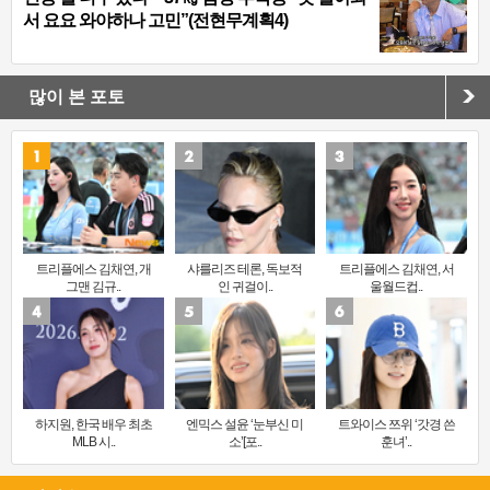
서 요요 와야하나 고민”(전현무계획4)
많이 본 포토
트리플에스 김채연, 개
샤를리즈 테론, 독보적
트리플에스 김채연, 서
그맨 김규..
인 귀걸이..
울월드컵..
하지원, 한국 배우 최초
엔믹스 설윤 ‘눈부신 미
트와이스 쯔위 ‘갓경 쓴
MLB 시..
소’[포..
훈녀’..