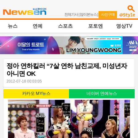
전체기사
|
많이본뉴스
|
사진구매
뉴스
연예
스포츠
포토엔
영상TV
정아 연하킬러 “7살 연하 남친교제, 미성년자
아니면 OK
2012-07-18 00:03:05
카카오 MY뉴스
네이버 연예뉴스