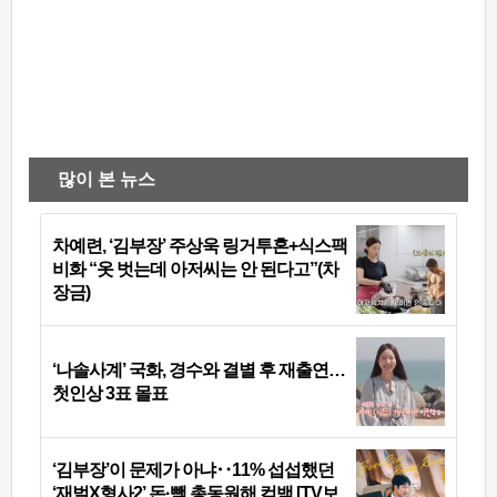
많이 본 뉴스
차예련, ‘김부장’ 주상욱 링거투혼+식스팩
비화 “옷 벗는데 아저씨는 안 된다고”(차
장금)
‘나솔사계’ 국화, 경수와 결별 후 재출연…
첫인상 3표 몰표
‘김부장’이 문제가 아냐‥11% 섭섭했던
‘재벌X형사2’ 돈·빽 총동원해 컴백 [TV보