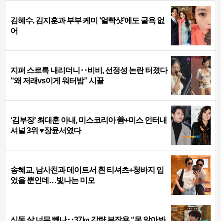
김혜수, 김지훈과 부부 케미 ‘얼빡샷’에도 굴욕 없
어
지퍼 스르륵 내리더니‥비비, 선정성 논란 터졌다
“왜 저래vs이게 워터밤” 시끌
‘김부장’ 최대훈 아내, 미스코리아 善+미스 인터내
셔널 3위 ♥장윤서였다
송혜교, 남사친과 데이트서 흰 티셔츠+청바지 입
었을 뿐인데…빛나는 미모
신동 살 너무 뺐나‥37㎏ 감량 부작용 “못 알아봐