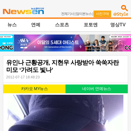
전체기사
|
많이본뉴스
|
사진구매
뉴스
연예
스포츠
포토엔
영상TV
유인나 근황공개, 지현우 사랑받아 쑥쑥자란
미모 ‘가려도 빛나’
2012-07-17 18:48:23
카카오 MY뉴스
네이버 연예뉴스