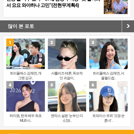
서 요요 와야하나 고민”(전현무계획4)
많이 본 포토
트리플에스 김채연, 개
샤를리즈 테론, 독보적
트리플에스 김채연, 서
그맨 김규..
인 귀걸이..
울월드컵..
하지원, 한국 배우 최초
엔믹스 설윤 ‘눈부신 미
트와이스 쯔위 ‘갓경 쓴
MLB 시..
소’[포..
훈녀’..