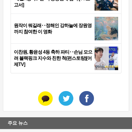
고서]
원작이 뭐길래‥정해인 강하늘에 장원영
까지 참여한 이 영화
이찬원, 황윤성 4등 축하 파티‥손님 모으
려 블랙핑크 지수와 친한 척(편스토랑)[어
제TV]
주요 뉴스