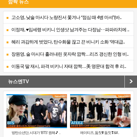
깜짝 뉴스
고소영, 낮술 마시다 노량진서 쫓겨나 “점심 때 4병 마셔”(바..
이정재, ♥임세령 비키니 인생샷 남겨주는 다정남‥파파라치에 ..
혜리 과감하게 벗었다, 탄수화물 끊고 끈 비니키 소화 ‘역대급..
장원영, 술 마시다 흘러내린 옷자락 깜짝…리즈 갱신한 인형 비..
이동국 딸 재시, 파격 비키니 자태 깜짝…美 명문대 합격 후 리..
뉴스엔TV
방탄소년단, 시대가 ‘BTS’ 원해🎵 ..
에이티즈, 둠칫❣️ 둠칫❣&#..