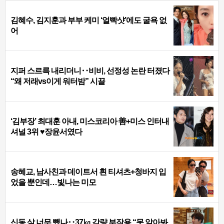
김혜수, 김지훈과 부부 케미 ‘얼빡샷’에도 굴욕 없
어
지퍼 스르륵 내리더니‥비비, 선정성 논란 터졌다
“왜 저래vs이게 워터밤” 시끌
‘김부장’ 최대훈 아내, 미스코리아 善+미스 인터내
셔널 3위 ♥장윤서였다
송혜교, 남사친과 데이트서 흰 티셔츠+청바지 입
었을 뿐인데…빛나는 미모
신동 살 너무 뺐나‥37㎏ 감량 부작용 “못 알아봐