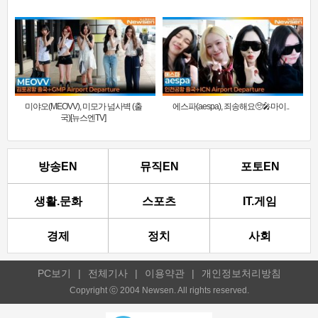
미야오(MEOVV), 미모가 넘사벽 (출
에스파(aespa), 죄송해요🥺🎤마이..
국)[뉴스엔TV]
방송EN
뮤직EN
포토EN
생활.문화
스포츠
IT.게임
경제
정치
사회
PC보기
|
전체기사
|
이용약관
|
개인정보처리방침
Copyright ⓒ 2004 Newsen. All rights reserved.