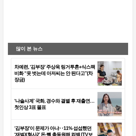
많이 본 뉴스
차예련, ‘김부장’ 주상욱 링거투혼+식스팩
비화 “옷 벗는데 아저씨는 안 된다고”(차
장금)
‘나솔사계’ 국화, 경수와 결별 후 재출연…
첫인상 3표 몰표
‘김부장’이 문제가 아냐‥11% 섭섭했던
‘재벌X형사2’ 돈·빽 총동원해 컴백 [TV보