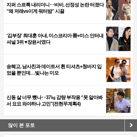
지퍼 스르륵 내리더니‥비비, 선정성 논란 터졌다
“왜 저래vs이게 워터밤” 시끌
‘김부장’ 최대훈 아내, 미스코리아 善+미스 인터내
셔널 3위 ♥장윤서였다
송혜교, 남사친과 데이트서 흰 티셔츠+청바지 입
었을 뿐인데…빛나는 미모
신동 살 너무 뺐나‥37㎏ 감량 부작용 “못 알아봐
서 요요 와야하나 고민”(전현무계획4)
많이 본 포토