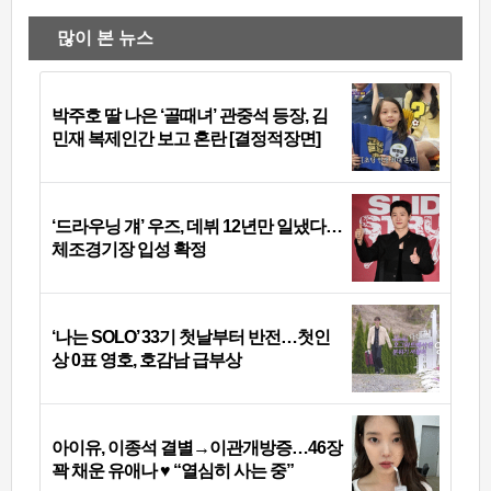
많이 본 뉴스
박주호 딸 나은 ‘골때녀’ 관중석 등장, 김
민재 복제인간 보고 혼란 [결정적장면]
‘드라우닝 걔’ 우즈, 데뷔 12년만 일냈다…
체조경기장 입성 확정
‘나는 SOLO’ 33기 첫날부터 반전…첫인
상 0표 영호, 호감남 급부상
아이유, 이종석 결별→이관개방증…46장
꽉 채운 유애나 ♥ “열심히 사는 중”