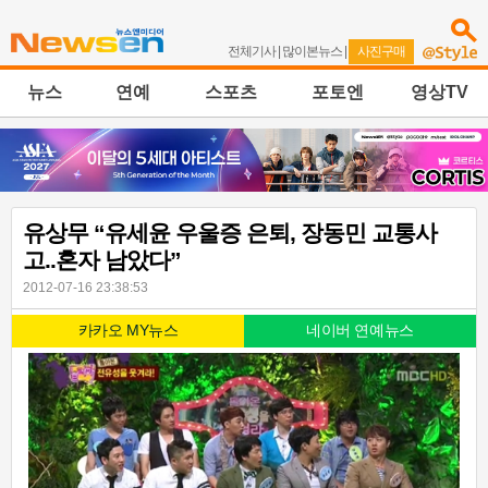
전체기사
|
많이본뉴스
|
사진구매
뉴스
연예
스포츠
포토엔
영상TV
유상무 “유세윤 우울증 은퇴, 장동민 교통사
고..혼자 남았다”
2012-07-16 23:38:53
카카오 MY뉴스
네이버 연예뉴스