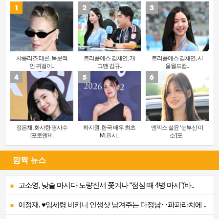
샤를리즈 테론, 독보적
트리플에스 김채연, 개
트리플에스 김채연, 서
인 귀걸이..
그맨 김규..
울월드컵..
정은채, 화사한 명사수
하지원, 한국 배우 최초
엔믹스 설윤 ‘눈부신 미
[포토엔H..
MLB 시..
소’[포..
깜짝 뉴스
고소영, 낮술 마시다 노량진서 쫓겨나 “점심 때 4병 마셔”(바..
이정재, ♥임세령 비키니 인생샷 남겨주는 다정남‥파파라치에 ..