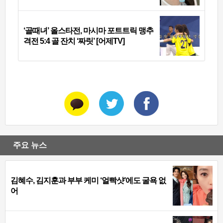
‘골때녀’ 올스타전, 마시마 포트트릭 맹추
격전 5:4 골 잔치 ‘짜릿’ [어제TV]
주요 뉴스
김혜수, 김지훈과 부부 케미 ‘얼빡샷’에도 굴욕 없
어