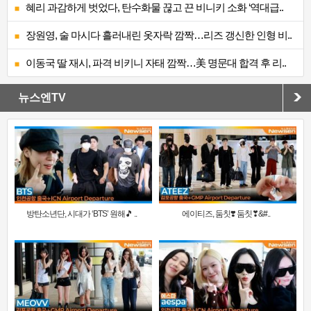
혜리 과감하게 벗었다, 탄수화물 끊고 끈 비니키 소화 ‘역대급..
장원영, 술 마시다 흘러내린 옷자락 깜짝…리즈 갱신한 인형 비..
이동국 딸 재시, 파격 비키니 자태 깜짝…美 명문대 합격 후 리..
뉴스엔TV
방탄소년단, 시대가 ‘BTS’ 원해🎵 ..
에이티즈, 둠칫❣️ 둠칫❣&#..