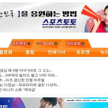
심 때 4병 마셔”(바로 그 고소...
…100억대 빌라도 팔고 14억 아파...
깜짝…리즈 갱신한 인형 비주얼
는 다정남‥파파라치에 걸린 11년차...
 비니키 소화 ‘역대급’