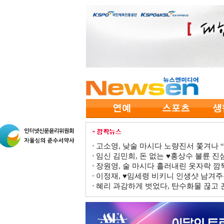
고소영, 낮술 마시다 노량진서 쫓겨나 “점
임신 김민희, 돈 없는 ♥홍상수 불륜 진심
장원영, 술 마시다 흘러내린 옷자락 
이정재, ♥임세령 비키니 인생샷 남겨주
혜리 과감하게 벗었다, 탄수화물 끊고 끈