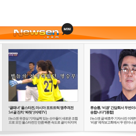
‘골때녀’ 올스타전, 마시마 포트트릭 맹추격전
류승룡, ‘비광’ 간담회서 두번이나
5:4 골 잔치 ‘짜릿’ [어제TV]
송합니다”[종합]
[뉴스엔 유경상 기자]실력 있는 선수들이 새로운 조합
[뉴스엔 글 배효주 기자/사진 이재
으로 모인 올스타전인 만큼 빠른 속도로 골이 터지며
'비광' 제작보고회에서 두 번이나 공식
...