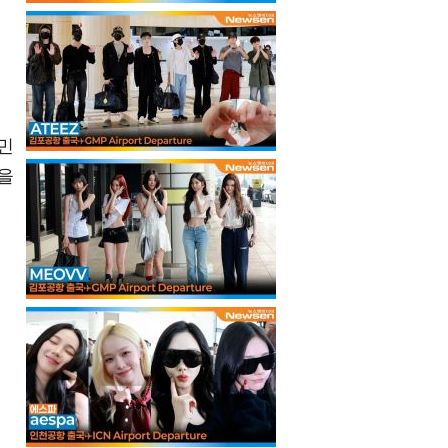
민
을
터