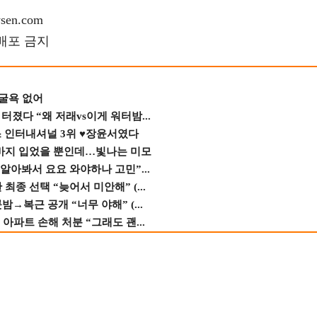
en.com
재배포 금지
 굴욕 없어
졌다 “왜 저래vs이게 워터밤...
스 인터내셔널 3위 ♥장윤서였다
바지 입었을 뿐인데…빛나는 미모
 알아봐서 요요 와야하나 고민”...
종 선택 “늦어서 미안해” (...
→복근 공개 “너무 야해” (...
 아파트 손해 처분 “그래도 괜...