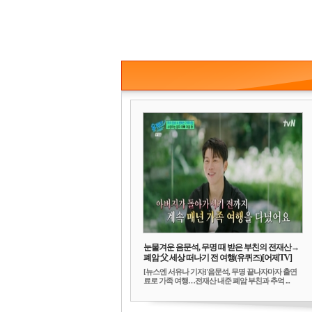
눈물겨운 음문석, 무명 때 받은 부친의 전재산→
폐암 父 세상 떠나기 전 여행(유퀴즈)[어제TV]
[뉴스엔 서유나 기자]'음문석, 무명 끝나자마자 출연
료로 가족 여행…전재산 내준 폐암 부친과 추억 ...