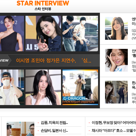
엔
미소
[
지
(NM
안
‘황
[
정
‘킬.
한
욕..
[
이
루언
-
김풍, 치욕의 전립...
-
이정현, 무보정 맞아? 어마어마한
-
손담비, 일본서 신...
-
채시라 “아프다” 호소→모델 이소