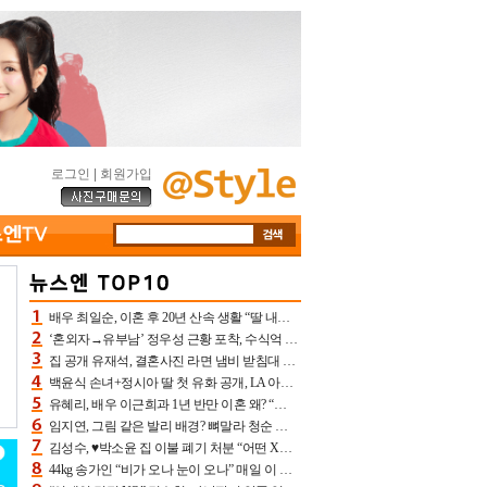
로그인
|
회원가입
배우 최일순, 이혼 후 20년 산속 생활 “딸 내가 버렸다고 원망‥맘 아파”(특종)[어제TV]
‘혼외자→유부남’ 정우성 근황 포착, 수식억 해킹 피해 후배 만났다 “존경하는”
집 공개 유재석, 결혼사진 라면 냄비 받침대 되고 분노‥가족사진도 피해(놀뭐)[어제TV]
백윤식 손녀+정시아 딸 첫 유화 공개, LA 아트쇼→서울국제조각페스타 작가다운 수준급 실력
유혜리, 배우 이근희과 1년 반만 이혼 왜? “식칼 꽂고 의자 던져” 충격 폭로(특종)[어제TV]
임지연, 그림 같은 발리 배경? 뼈말라 청순 비키니 핏에 상대 안 되네
김성수, ♥박소윤 집 이불 폐기 처분 “어떤 X이랑 썼을지 몰라” 질투(신랑수업2)[어제TV]
44kg 송가인 “비가 오나 눈이 오나” 매일 이 운동, 허벅지 근육량 상승+체지방 감소