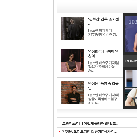
‘김부장’ 감독, 소지섭
...
[뉴스엔 하지원 기
자]'김부장' 이승영 감..
엄정화 “이 나이에 액
션이...
[뉴스엔 배효주 기자]엄
정화가 '오케이 마담
&#..
박성웅 “폭염 속 갑옷
입...
[뉴스엔 배효주 기자]박
성웅이 폭염에도 불구
하고 K..
-
트와이스 미나 이렇게 글래머였나, 드...
-
양정원, 으리으리한 집 공개 “시차 적...