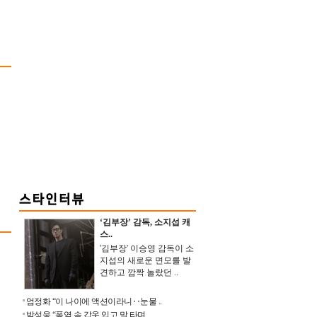
‘김부장’ 감독, 소지섭 캐
스..
'김부장' 이승영 감독이 소
지섭의 새로운 면모를 발
견하고 깜짝 놀랐던 ..
엄정화 “이 나이에 액션이라니‥눈물 ..
박성웅 “폭염 속 갑옷 입고 말 타며 ..