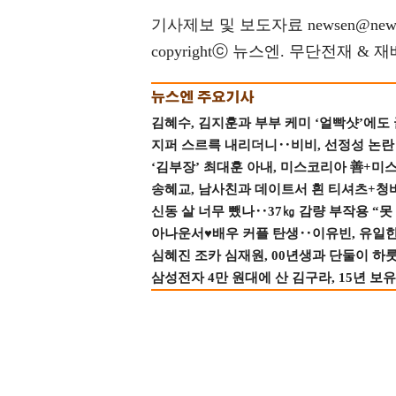
기사제보 및 보도자료 newsen@news
copyrightⓒ 뉴스엔. 무단전재 & 
김혜수, 김지훈과 부부 케미 ‘얼빡샷’에도
지퍼 스르륵 내리더니‥비비, 선정성 논란 터
‘김부장’ 최대훈 아내, 미스코리아 善+미
송혜교, 남사친과 데이트서 흰 티셔츠+청
신동 살 너무 뺐나‥37㎏ 감량 부작용 “못
아나운서♥배우 커플 탄생‥이유빈, 유일한 최
심혜진 조카 심재원, 00년생과 단둘이 하룻밤
삼성전자 4만 원대에 산 김구라, 15년 보유