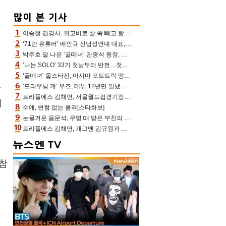
이승철 겹경사, 위고비로 살 쪽 빼고 할아버지 된다‥마음으로 낳은 딸 임신 자랑(유퀴즈)
‘71만 유튜버’ 배인규 신남성연대 대표, 오늘(5일) 숨진 채 발견…향년 36세
박주호 딸 나은 ‘골때녀’ 관중석 등장, 김민재 복제인간 보고 혼란 [결정적장면]
‘나는 SOLO’ 33기 첫날부터 반전…첫인상 0표 영호, 호감남 급부상
‘골때녀’ 올스타전, 마시마 포트트릭 맹추격전 5:4 골 잔치 ‘짜릿’ [어제TV]
다
‘드라우닝 걔’ 우즈, 데뷔 12년만 일냈다…체조경기장 입성 확정
트리플에스 김채연, 서울월드컵경기장에 뜬 맨시티 여신 [포토엔HD]
이
수애, 변함 없는 품격[스타화보]
눈물겨운 음문석, 무명 때 받은 부친의 전재산→폐암 父 세상 떠나기 전 여행(유퀴즈)[어제TV]
트리플에스 김채연, 개그맨 김규원과 함께 프리뷰쇼 진행 [포토엔HD]
 참