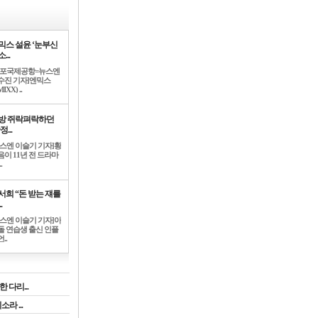
믹스 설윤 ‘눈부신
...
김포국제공항=뉴스엔
수진 기자]엔믹스
IXX) ..
방 쥐락펴락하던
정...
뉴스엔 이슬기 기자]황
음이 11년 전 드라마
.
서희 “돈 받는 쟤를
.
뉴스엔 이슬기 기자]아
돌 연습생 출신 인플
..
 다리...
라 ...