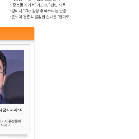
‘중소돌의 기적’ 키오프, 3년만 사옥..
강미나 “13kg 감량 후 예쁘다는 반응 ..
윤보미 결혼식 불참한 손나은 “판다로..
 공식 사과 “죄
하 기자]류승룡이
 사과...