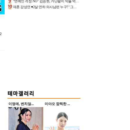
“연예인 걱정 NO” 김승현, 가난팔이 악플 억울할만‥아내+딸과 日 여행
재혼 강성연 ♥2살 연하 의사남편 누구? ‘그알’ 자문의에 훈남 비주얼 초엘리트 스펙 [종합]
2
이영애, 변치않...
미야오 깜찍한 ...