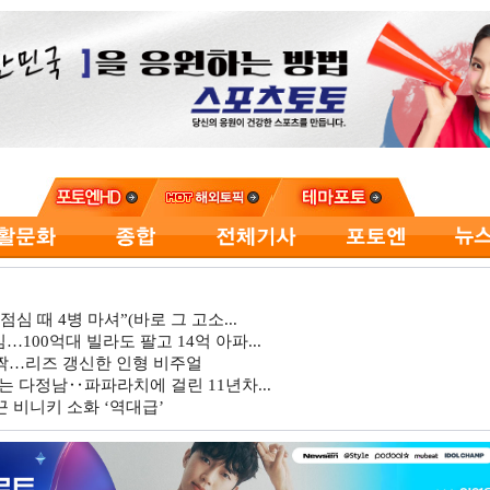
심 때 4병 마셔”(바로 그 고소...
…100억대 빌라도 팔고 14억 아파...
깜짝…리즈 갱신한 인형 비주얼
는 다정남‥파파라치에 걸린 11년차...
 비니키 소화 ‘역대급’