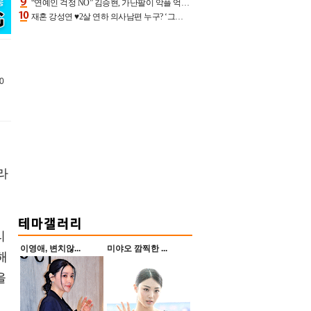
“연예인 걱정 NO” 김승현, 가난팔이 악플 억울할만‥아내+딸과 日 여행
재혼 강성연 ♥2살 연하 의사남편 누구? ‘그알’ 자문의에 훈남 비주얼 초엘리트 스펙 [종합]
0
라
리
이영애, 변치않...
미야오 깜찍한 ...
해
을