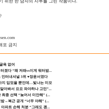
 위한 한 남자의 사투를 그린 작품이다.
@
en.com
재배포 금지
 굴욕 없어
졌다 “왜 저래vs이게 워터밤...
스 인터내셔널 3위 ♥장윤서였다
바지 입었을 뿐인데…빛나는 미모
 알아봐서 요요 와야하나 고민”...
종 선택 “늦어서 미안해” (...
→복근 공개 “너무 야해” (...
 아파트 손해 처분 “그래도 괜...