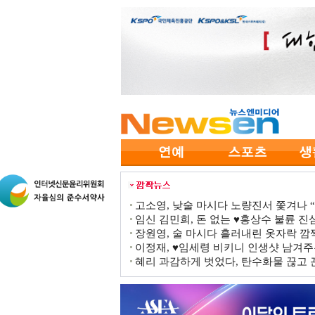
고소영, 낮술 마시다 노량진서 쫓겨나 “점
임신 김민희, 돈 없는 ♥홍상수 불륜 진심
장원영, 술 마시다 흘러내린 옷자락 
이정재, ♥임세령 비키니 인생샷 남겨주
혜리 과감하게 벗었다, 탄수화물 끊고 끈