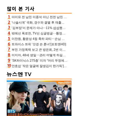
아이유 전 남친 이종석 아닌 전전 남친 장기하 소환 ‘별일 없이 산다’ 선곡…46장에 꾹 눌러 담은 근황
‘나솔사계’ 국화, 경수와 결별 후 재출연…첫인상 3표 몰표
‘김부장’이 문제가 아냐‥11% 섭섭했던 ‘재벌X형사2’ 돈·빽 총동원해 컴백 [TV보고서]
밖에선 폭로전, TV선 싱글벙글‥황정민 ‘틈만 나면’ 출연, 피로감은 시청자 몫
이찬원, 황윤성 4등 축하 파티‥손님 모으려 블랙핑크 지수와 친한 척(편스토랑)[어제TV]
트와이스 쯔위 ‘갓경 쓴 훈녀’[포토엔HD]
부친 가정폭력 보고 큰 방은희, 2번 이혼 후 잠수→母 고독사에 자책(특종세상)[어제TV]
이지아, 48세 생일‥관리 어떻게 하길래 놀라운 동안 미모
‘SK하이닉스 275층’ 미자 “머리 뚜껑에서 사, 주식만 안 해도 돈 버는 것”
안효섭 ‘작은 얼굴에 잘생김이 한가득’[포토엔HD]