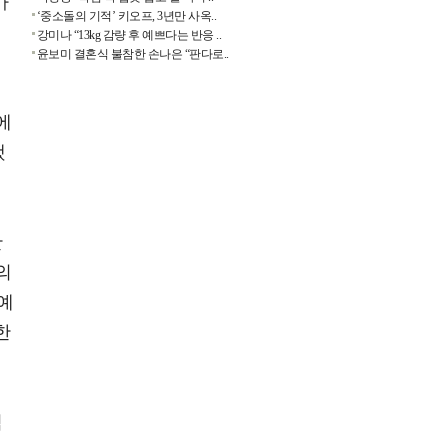
가
‘중소돌의 기적’ 키오프, 3년만 사옥..
강미나 “13kg 감량 후 예쁘다는 반응 ..
윤보미 결혼식 불참한 손나은 “판다로..
에
했
한
의
예
한
적