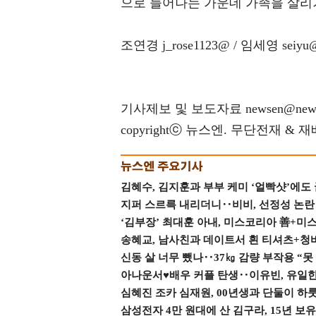
으로 늘어나는 가운데 가족을 살리기
조연경 j_rose1123@ / 임세영 seiyu
기사제보 및 보도자료 newsen@news
copyrightⓒ 뉴스엔. 무단전재 & 
김혜수, 김지훈과 부부 케미 ‘얼빡샷’에도
지퍼 스르륵 내리더니‥비비, 선정성 논란 터
‘김부장’ 최대훈 아내, 미스코리아 善+미
송혜교, 남사친과 데이트서 흰 티셔츠+청
신동 살 너무 뺐나‥37㎏ 감량 부작용 “못
아나운서♥배우 커플 탄생‥이유빈, 유일한 최
심혜진 조카 심재원, 00년생과 단둘이 하룻밤
삼성전자 4만 원대에 산 김구라, 15년 보유