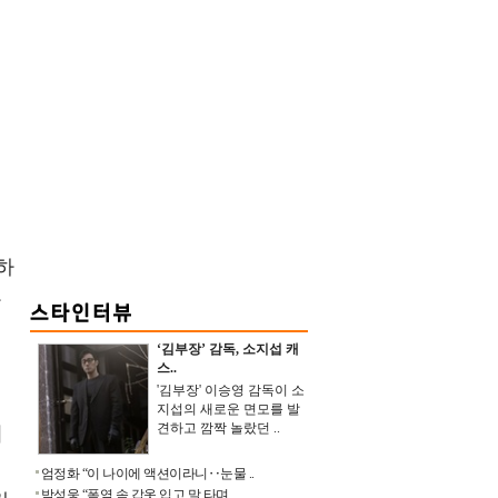
하
자
‘김부장’ 감독, 소지섭 캐
스..
'김부장' 이승영 감독이 소
지섭의 새로운 면모를 발
견하고 깜짝 놀랐던 ..
여
엄정화 “이 나이에 액션이라니‥눈물 ..
박성웅 “폭염 속 갑옷 입고 말 타며 ..