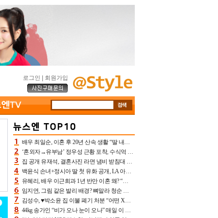
로그인
|
회원가입
배우 최일순, 이혼 후 20년 산속 생활 “딸 내가 버렸다고 원망‥맘 아파”(특종)[어제TV]
‘혼외자→유부남’ 정우성 근황 포착, 수식억 해킹 피해 후배 만났다 “존경하는”
집 공개 유재석, 결혼사진 라면 냄비 받침대 되고 분노‥가족사진도 피해(놀뭐)[어제TV]
백윤식 손녀+정시아 딸 첫 유화 공개, LA 아트쇼→서울국제조각페스타 작가다운 수준급 실력
유혜리, 배우 이근희과 1년 반만 이혼 왜? “식칼 꽂고 의자 던져” 충격 폭로(특종)[어제TV]
임지연, 그림 같은 발리 배경? 뼈말라 청순 비키니 핏에 상대 안 되네
김성수, ♥박소윤 집 이불 폐기 처분 “어떤 X이랑 썼을지 몰라” 질투(신랑수업2)[어제TV]
44kg 송가인 “비가 오나 눈이 오나” 매일 이 운동, 허벅지 근육량 상승+체지방 감소