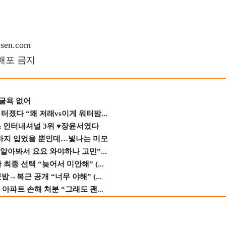
en.com
재배포 금지
 굴욕 없어
졌다 “왜 저래vs이게 워터밤...
스 인터내셔널 3위 ♥장윤서였다
바지 입었을 뿐인데…빛나는 미모
 알아봐서 요요 와야하나 고민”...
종 선택 “늦어서 미안해” (...
→복근 공개 “너무 야해” (...
 아파트 손해 처분 “그래도 괜...