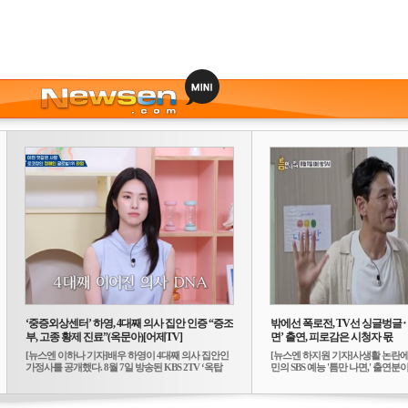
‘중증외상센터’ 하영, 4대째 의사 집안 인증 “증조
밖에선 폭로전, TV선 싱글벙글
부, 고종 황제 진료”(옥문아)[어제TV]
면’ 출연, 피로감은 시청자 몫
[뉴스엔 이하나 기자]배우 하영이 4대째 의사 집안인
[뉴스엔 하지원 기자]사생활 논란에
가정사를 공개했다. 8월 7일 방송된 KBS 2TV ‘옥탑
민의 SBS 예능 '틈만 나면,' 출연분이 
방...