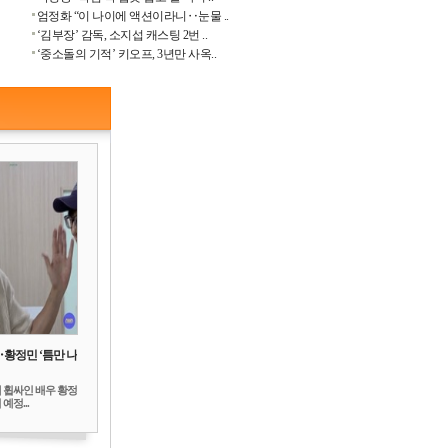
엄정화 “이 나이에 액션이라니‥눈물 ..
‘김부장’ 감독, 소지섭 캐스팅 2번 ..
‘중소돌의 기적’ 키오프, 3년만 사옥..
‥황정민 ‘틈만 나
 휩싸인 배우 황정
예정...