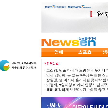
고소영, 낮술 마시다 노량진서 쫓겨나 “점
임신 김민희, 돈 없는 ♥홍상수 불륜 진심
장원영, 술 마시다 흘러내린 옷자락 
이정재, ♥임세령 비키니 인생샷 남겨주
혜리 과감하게 벗었다, 탄수화물 끊고 끈