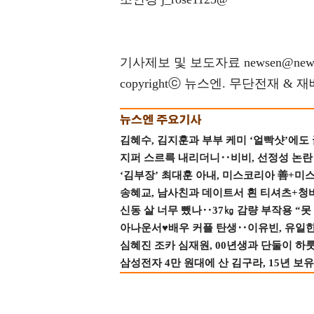
기사제보 및 보도자료 newsen@news
copyrightⓒ 뉴스엔. 무단전재 & 
김혜수, 김지훈과 부부 케미 ‘얼빡샷’에도
지퍼 스르륵 내리더니‥비비, 선정성 논란 터
‘김부장’ 최대훈 아내, 미스코리아 善+미
송혜교, 남사친과 데이트서 흰 티셔츠+청
신동 살 너무 뺐나‥37㎏ 감량 부작용 “못
아나운서♥배우 커플 탄생‥이유빈, 유일한 최
심혜진 조카 심재원, 00년생과 단둘이 하룻밤
삼성전자 4만 원대에 산 김구라, 15년 보유