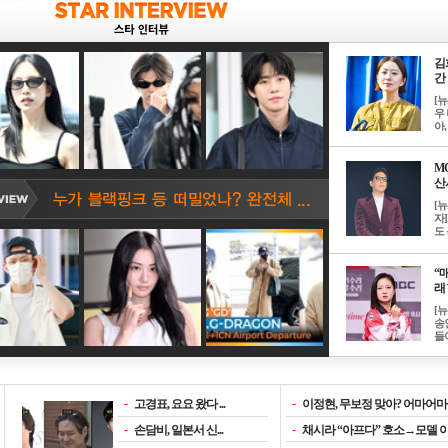
김
간 
[
우 
아, .
M
산서
[
자
도 
“매
래 
[
송
들이
-
고경표, 요요 왔다 ...
-
이정현, 무보정 맞아? 어마어마한
-
손담비, 일본서 신...
-
채시라 “아프다” 호소→모델 이소