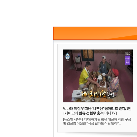
박나래 이장우 떠난 ‘나혼산’ 덩어리즈 왔다, 1인
1케이크에 팜유 전현무 충격[어제TV]
[뉴스엔 서유나 기자]'해체된 팜유 대신해 먹방, 구성
환 김신영 이선민 "식성 달라도 식탐 맞아"'...