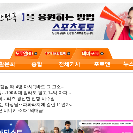
심 때 4병 마셔”(바로 그 고소...
…100억대 빌라도 팔고 14억 아파...
깜짝…리즈 갱신한 인형 비주얼
는 다정남‥파파라치에 걸린 11년차...
 비니키 소화 ‘역대급’