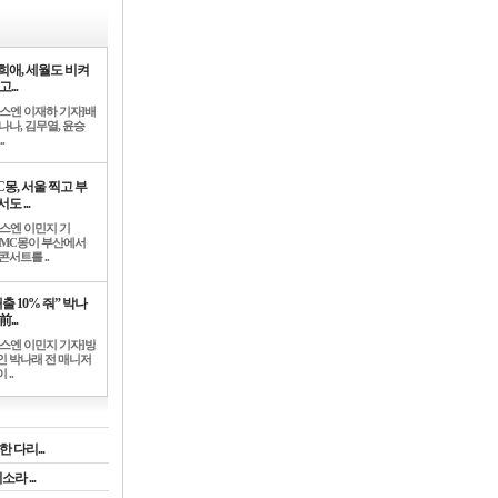
희애, 세월도 비켜
고...
뉴스엔 이재하 기자]배
나나, 김무열, 윤승
.
C몽, 서울 찍고 부
도 ...
뉴스엔 이민지 기
]MC몽이 부산에서
콘서트를 ..
출 10% 줘” 박나
前...
뉴스엔 이민지 기자]방
인 박나래 전 매니저
 ..
 다리...
라 ...