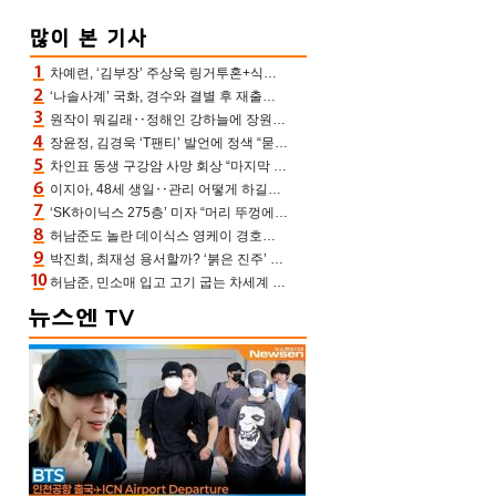
차예련, ‘김부장’ 주상욱 링거투혼+식스팩 비화 “옷 벗는데 아저씨는 안 된다고”(차장금)
‘나솔사계’ 국화, 경수와 결별 후 재출연…첫인상 3표 몰표
원작이 뭐길래‥정해인 강하늘에 장원영까지 참여한 이 영화
장윤정, 김경욱 ‘T팬티’ 발언에 정색 “묻지 않았는데, 그것도 성희롱”(장공장)
차인표 동생 구강암 사망 회상 “마지막 순간 동생 손 잡아준 신애라, 두고두고 고마워” (신애라이프)
이지아, 48세 생일‥관리 어떻게 하길래 놀라운 동안 미모
‘SK하이닉스 275층’ 미자 “머리 뚜껑에서 사, 주식만 안 해도 돈 버는 것”
허남준도 놀란 데이식스 영케이 경호원병 과거 “그냥 돌았던 놈”
박진희, 최재성 용서할까? ‘붉은 진주’ 오늘(7일) 결말 나온다
허남준, 민소매 입고 고기 굽는 차세계 실존…영케이도 감탄한 팔근육(공케이)