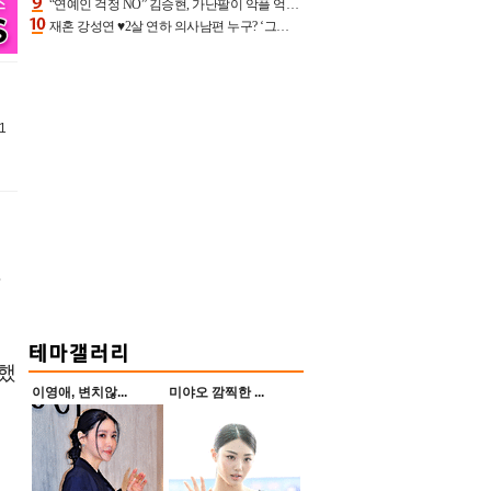
“연예인 걱정 NO” 김승현, 가난팔이 악플 억울할만‥아내+딸과 日 여행
재혼 강성연 ♥2살 연하 의사남편 누구? ‘그알’ 자문의에 훈남 비주얼 초엘리트 스펙 [종합]
11
.
는
로했
이영애, 변치않...
미야오 깜찍한 ...