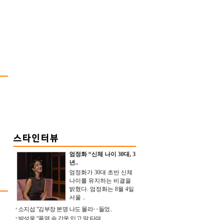
엄정화 “신체 나이 30대, 3
년..
엄정화가 30대 초반 신체
나이를 유지하는 비결을
밝혔다. 엄정화는 8월 4일
서울 ..
소지섭 “김부장 본명 나도 몰라‥들었..
박성웅 “폭염 속 갑옷 입고 말 타며 ..