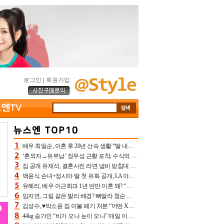
로그인
|
회원가입
배우 최일순, 이혼 후 20년 산속 생활 “딸 내가 버렸다고 원망‥맘 아파”(특종)[어제TV]
‘혼외자→유부남’ 정우성 근황 포착, 수식억 해킹 피해 후배 만났다 “존경하는”
집 공개 유재석, 결혼사진 라면 냄비 받침대 되고 분노‥가족사진도 피해(놀뭐)[어제TV]
백윤식 손녀+정시아 딸 첫 유화 공개, LA 아트쇼→서울국제조각페스타 작가다운 수준급 실력
유혜리, 배우 이근희과 1년 반만 이혼 왜? “식칼 꽂고 의자 던져” 충격 폭로(특종)[어제TV]
임지연, 그림 같은 발리 배경? 뼈말라 청순 비키니 핏에 상대 안 되네
김성수, ♥박소윤 집 이불 폐기 처분 “어떤 X이랑 썼을지 몰라” 질투(신랑수업2)[어제TV]
44kg 송가인 “비가 오나 눈이 오나” 매일 이 운동, 허벅지 근육량 상승+체지방 감소