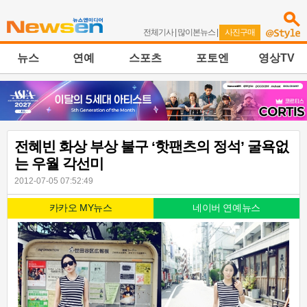
전체기사
|
많이본뉴스
|
사진구매
뉴스
연예
스포츠
포토엔
영상TV
전혜빈 화상 부상 불구 ‘핫팬츠의 정석’ 굴욕없
는 우월 각선미
2012-07-05 07:52:49
카카오 MY뉴스
네이버 연예뉴스