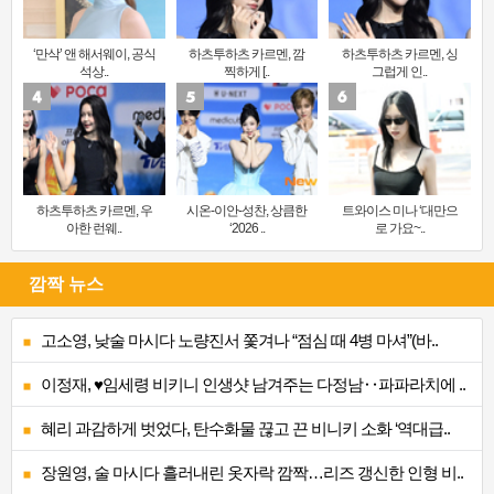
‘만삭’ 앤 해서웨이, 공식
하츠투하츠 카르멘, 깜
하츠투하츠 카르멘, 싱
석상..
찍하게 [..
그럽게 인..
하츠투하츠 카르멘, 우
시온-이안-성찬, 상큼한
트와이스 미나 ‘대만으
아한 런웨..
‘2026 ..
로 가요~..
깜짝 뉴스
고소영, 낮술 마시다 노량진서 쫓겨나 “점심 때 4병 마셔”(바..
이정재, ♥임세령 비키니 인생샷 남겨주는 다정남‥파파라치에 ..
혜리 과감하게 벗었다, 탄수화물 끊고 끈 비니키 소화 ‘역대급..
장원영, 술 마시다 흘러내린 옷자락 깜짝…리즈 갱신한 인형 비..