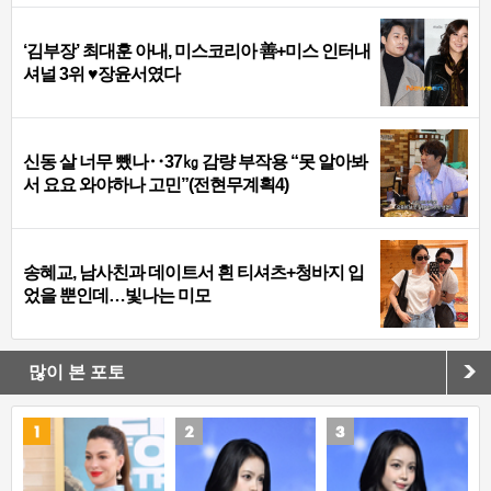
‘김부장’ 최대훈 아내, 미스코리아 善+미스 인터내
셔널 3위 ♥장윤서였다
신동 살 너무 뺐나‥37㎏ 감량 부작용 “못 알아봐
서 요요 와야하나 고민”(전현무계획4)
송혜교, 남사친과 데이트서 흰 티셔츠+청바지 입
었을 뿐인데…빛나는 미모
많이 본 포토