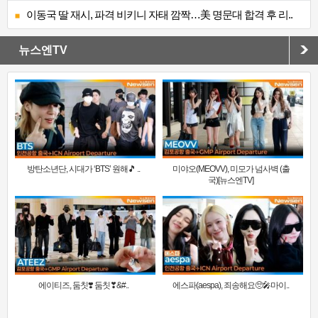
이동국 딸 재시, 파격 비키니 자태 깜짝…美 명문대 합격 후 리..
뉴스엔TV
방탄소년단, 시대가 ‘BTS’ 원해🎵 ..
미야오(MEOVV), 미모가 넘사벽 (출
국)[뉴스엔TV]
에이티즈, 둠칫❣️ 둠칫❣&#..
에스파(aespa), 죄송해요🥺🎤마이..