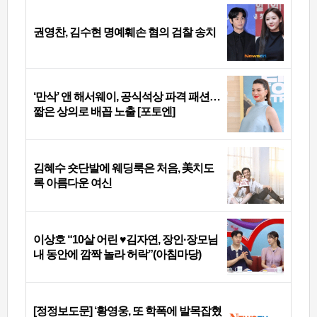
권영찬, 김수현 명예훼손 혐의 검찰 송치
‘만삭’ 앤 해서웨이, 공식석상 파격 패션…
짧은 상의로 배꼽 노출 [포토엔]
김혜수 숏단발에 웨딩룩은 처음, 美치도
록 아름다운 여신
이상호 “10살 어린 ♥김자연, 장인·장모님
내 동안에 깜짝 놀라 허락”(아침마당)
[정정보도문] ‘황영웅, 또 학폭에 발목잡혔