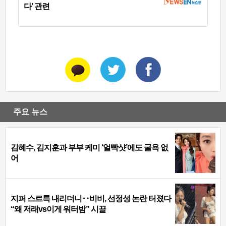
다’ 관련
주요 뉴스
김혜수, 김지훈과 부부 케미 ‘얼빡샷’에도 굴욕 없
어
지퍼 스르륵 내리더니‥비비, 선정성 논란 터졌다
“왜 저래vs이게 워터밤” 시끌