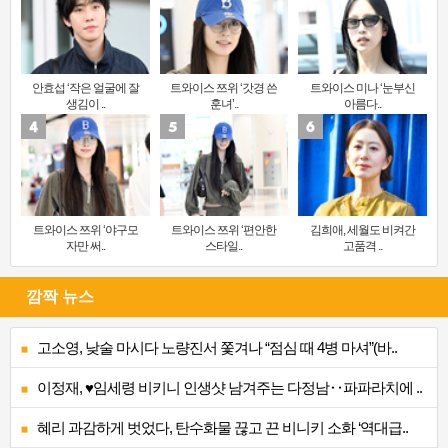
안효섭 ‘작은 얼굴에 잘
트와이스 쯔위 ‘갓경 쓴
트와이스 미나 ‘눈부신
생김이 ..
훈녀’..
아름다..
트와이스 쯔위 ‘야구모
트와이스 쯔위 ‘편안한
김희애, 세월도 비켜간
자만 써..
스타일..
고품격 ..
깜짝 뉴스
고소영, 낮술 마시다 노량진서 쫓겨나 “점심 때 4병 마셔”(바..
이정재, ♥임세령 비키니 인생샷 남겨주는 다정남‥파파라치에 ..
혜리 과감하게 벗었다, 탄수화물 끊고 끈 비니키 소화 ‘역대급..