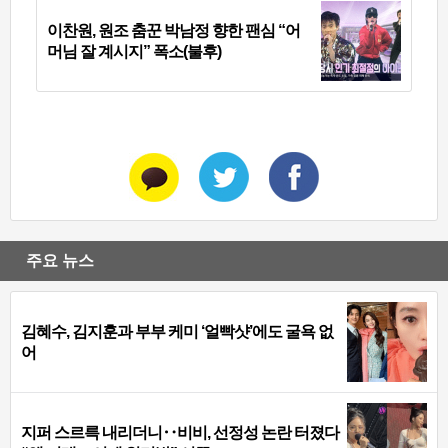
이찬원, 원조 춤꾼 박남정 향한 팬심 “어
머님 잘 계시지” 폭소(불후)
주요 뉴스
김혜수, 김지훈과 부부 케미 ‘얼빡샷’에도 굴욕 없
어
지퍼 스르륵 내리더니‥비비, 선정성 논란 터졌다