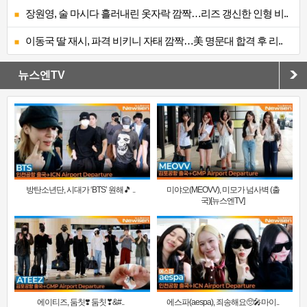
장원영, 술 마시다 흘러내린 옷자락 깜짝…리즈 갱신한 인형 비..
이동국 딸 재시, 파격 비키니 자태 깜짝…美 명문대 합격 후 리..
뉴스엔TV
방탄소년단, 시대가 ‘BTS’ 원해🎵 ..
미야오(MEOVV), 미모가 넘사벽 (출
국)[뉴스엔TV]
에이티즈, 둠칫❣️ 둠칫❣&#..
에스파(aespa), 죄송해요🥺🎤마이..