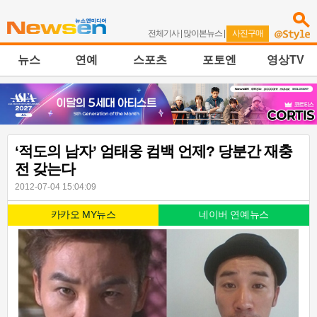
전체기사
|
많이본뉴스
|
사진구매
뉴스
연예
스포츠
포토엔
영상TV
‘적도의 남자’ 엄태웅 컴백 언제? 당분간 재충
전 갖는다
2012-07-04 15:04:09
카카오 MY뉴스
네이버 연예뉴스