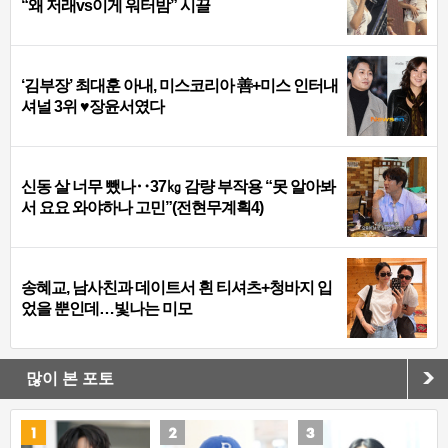
“왜 저래vs이게 워터밤” 시끌
‘김부장’ 최대훈 아내, 미스코리아 善+미스 인터내
셔널 3위 ♥장윤서였다
신동 살 너무 뺐나‥37㎏ 감량 부작용 “못 알아봐
서 요요 와야하나 고민”(전현무계획4)
송혜교, 남사친과 데이트서 흰 티셔츠+청바지 입
었을 뿐인데…빛나는 미모
많이 본 포토