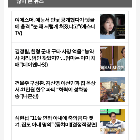
많이 본 뉴스
여에스더, 예능서 민낯 공개했다가 댓글
에 충격 “눈 왜 저렇게 처졌냐고”(에스더
TV)
김정렬, 친형 군대 구타 사망 억울 “농약
사 처리, 범인 찾았지만…엄마는 이미 치
매”(데이앤나잇)
건물주 구성환, 김신영 이선민과 집 옥상
서 41만원 한우 파티 “화력이 성화봉
송”(나혼산)
심현섭 “11살 연하 아내에 축의금 다 뺏
겨, 집도 아내 명의” (동치미)[결정적장면]