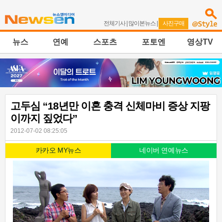
전체기사
|
많이본뉴스
|
사진구매
뉴스
연예
스포츠
포토엔
영상TV
고두심 “18년만 이혼 충격 신체마비 증상 지팡
이까지 짚었다”
2012-07-02 08:25:05
카카오 MY뉴스
네이버 연예뉴스