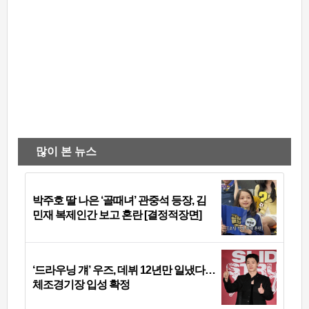
많이 본 뉴스
박주호 딸 나은 ‘골때녀’ 관중석 등장, 김
민재 복제인간 보고 혼란 [결정적장면]
‘드라우닝 걔’ 우즈, 데뷔 12년만 일냈다…
체조경기장 입성 확정