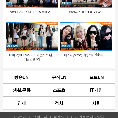
방탄소년단, 시대가 ‘BTS’ 원해🎵 ..
에이티즈, 둠칫❣️ 둠칫❣&#..
미야오(MEOVV), 미모가 넘사벽 (출
에스파(aespa), 죄송해요🥺🎤마이..
국)[뉴스엔TV]
방송EN
뮤직EN
포토EN
생활.문화
스포츠
IT.게임
경제
정치
사회
PC보기
|
전체기사
|
이용약관
|
개인정보처리방침