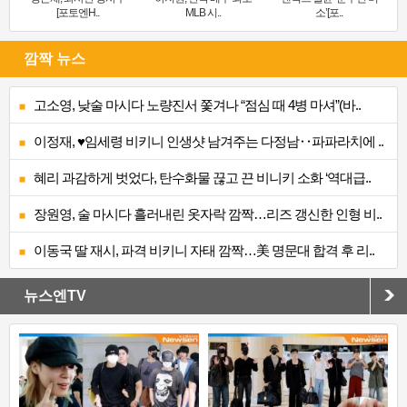
[포토엔H..
MLB 시..
소’[포..
깜짝 뉴스
고소영, 낮술 마시다 노량진서 쫓겨나 “점심 때 4병 마셔”(바..
이정재, ♥임세령 비키니 인생샷 남겨주는 다정남‥파파라치에 ..
혜리 과감하게 벗었다, 탄수화물 끊고 끈 비니키 소화 ‘역대급..
장원영, 술 마시다 흘러내린 옷자락 깜짝…리즈 갱신한 인형 비..
이동국 딸 재시, 파격 비키니 자태 깜짝…美 명문대 합격 후 리..
뉴스엔TV