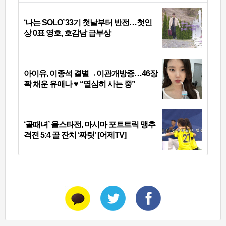
‘나는 SOLO’ 33기 첫날부터 반전…첫인
상 0표 영호, 호감남 급부상
아이유, 이종석 결별→이관개방증…46장
꽉 채운 유애나 ♥ “열심히 사는 중”
‘골때녀’ 올스타전, 마시마 포트트릭 맹추
격전 5:4 골 잔치 ‘짜릿’ [어제TV]