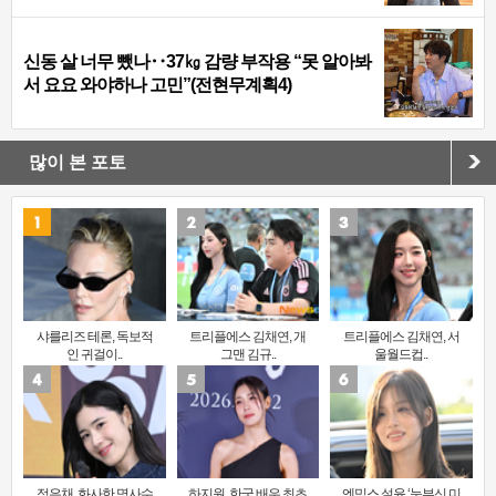
신동 살 너무 뺐나‥37㎏ 감량 부작용 “못 알아봐
서 요요 와야하나 고민”(전현무계획4)
많이 본 포토
샤를리즈 테론, 독보적
트리플에스 김채연, 개
트리플에스 김채연, 서
인 귀걸이..
그맨 김규..
울월드컵..
정은채, 화사한 명사수
하지원, 한국 배우 최초
엔믹스 설윤 ‘눈부신 미