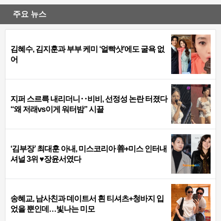
주요 뉴스
김혜수, 김지훈과 부부 케미 ‘얼빡샷’에도 굴욕 없
어
지퍼 스르륵 내리더니‥비비, 선정성 논란 터졌다
“왜 저래vs이게 워터밤” 시끌
‘김부장’ 최대훈 아내, 미스코리아 善+미스 인터내
셔널 3위 ♥장윤서였다
송혜교, 남사친과 데이트서 흰 티셔츠+청바지 입
었을 뿐인데…빛나는 미모