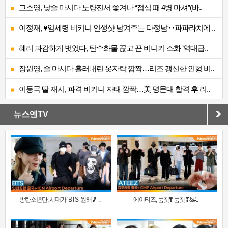
고소영, 낮술 마시다 노량진서 쫓겨나 “점심 때 4병 마셔”(바..
이정재, ♥임세령 비키니 인생샷 남겨주는 다정남‥파파라치에 ..
혜리 과감하게 벗었다, 탄수화물 끊고 끈 비니키 소화 ‘역대급..
장원영, 술 마시다 흘러내린 옷자락 깜짝…리즈 갱신한 인형 비..
이동국 딸 재시, 파격 비키니 자태 깜짝…美 명문대 합격 후 리..
뉴스엔TV
방탄소년단, 시대가 ‘BTS’ 원해🎵 ..
에이티즈, 둠칫❣️ 둠칫❣&#..