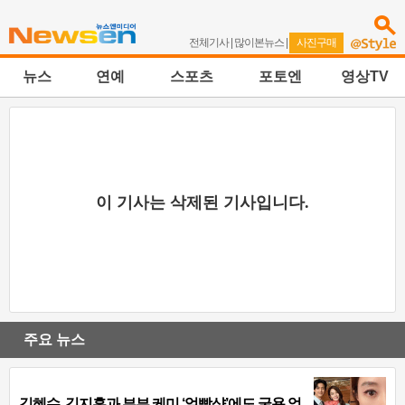
전체기사
|
많이본뉴스
|
사진구매
뉴스
연예
스포츠
포토엔
영상TV
이 기사는 삭제된 기사입니다.
주요 뉴스
김혜수, 김지훈과 부부 케미 ‘얼빡샷’에도 굴욕 없