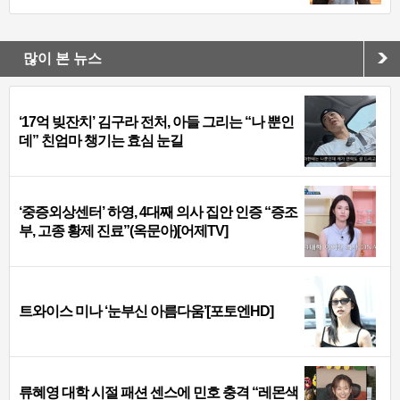
많이 본 뉴스
‘17억 빚잔치’ 김구라 전처, 아들 그리는 “나 뿐인
데” 친엄마 챙기는 효심 눈길
‘중증외상센터’ 하영, 4대째 의사 집안 인증 “증조
부, 고종 황제 진료”(옥문아)[어제TV]
트와이스 미나 ‘눈부신 아름다움’[포토엔HD]
류혜영 대학 시절 패션 센스에 민호 충격 “레몬색