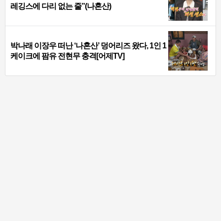
레깅스에 다리 없는 줄”(나혼산)
박나래 이장우 떠난 ‘나혼산’ 덩어리즈 왔다, 1인 1
케이크에 팜유 전현무 충격[어제TV]