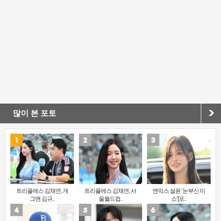
많이 본 포토
트리플에스 김채연, 개
트리플에스 김채연, 서
엔믹스 설윤 ‘눈부신 미
그맨 김규..
울월드컵..
소’[포..