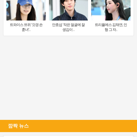
트와이스 쯔위 ‘갓경 쓴
안효섭 ‘작은 얼굴에 잘
트리플에스 김채연, 인
훈녀’..
생김이 ..
형 그 자..
깜짝 뉴스