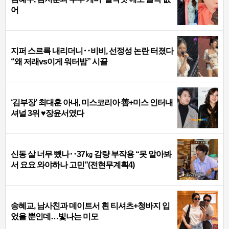
어
지퍼 스르륵 내리더니‥비비, 선정성 논란 터졌다
“왜 저래vs이게 워터밤” 시끌
‘김부장’ 최대훈 아내, 미스코리아 善+미스 인터내
셔널 3위 ♥장윤서였다
신동 살 너무 뺐나‥37㎏ 감량 부작용 “못 알아봐
서 요요 와야하나 고민”(전현무계획4)
송혜교, 남사친과 데이트서 흰 티셔츠+청바지 입
었을 뿐인데…빛나는 미모