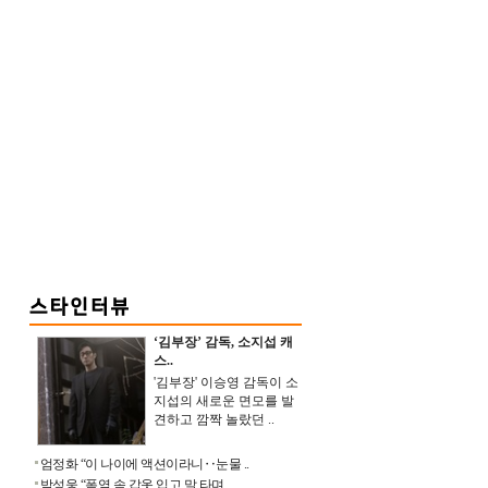
‘김부장’ 감독, 소지섭 캐
스..
'김부장' 이승영 감독이 소
지섭의 새로운 면모를 발
견하고 깜짝 놀랐던 ..
엄정화 “이 나이에 액션이라니‥눈물 ..
박성웅 “폭염 속 갑옷 입고 말 타며 ..