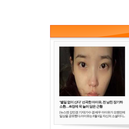
‘별일 없이 산다’ 선곡한 아이유, 전 남친 장기하
소환…46장에 꾹 눌러 담은 근황
[뉴스엔 강민경 기자]가수 겸 배우 아이유가 오랜만에
일상을 공유했다.아이유는 8월 6일 자신의 소셜미디...