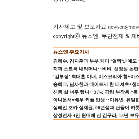
기사제보 및 보도자료 newsen@news
copyrightⓒ 뉴스엔. 무단전재 & 
김혜수, 김지훈과 부부 케미 ‘얼빡샷’에도
지퍼 스르륵 내리더니‥비비, 선정성 논란 터
‘김부장’ 최대훈 아내, 미스코리아 善+미
송혜교, 남사친과 데이트서 흰 티셔츠+청
신동 살 너무 뺐나‥37㎏ 감량 부작용 “못
아나운서♥배우 커플 탄생‥이유빈, 유일한 최
심혜진 조카 심재원, 00년생과 단둘이 하룻밤
삼성전자 4만 원대에 산 김구라, 15년 보유