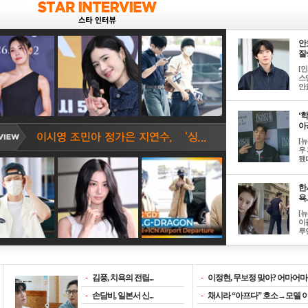
안
잘생
[
스
안효
‘
아? 
[
우
됐다
한
욕..
[
이
루언
-
김풍, 치욕의 전립...
-
이정현, 무보정 맞아? 어마어마한
-
손담비, 일본서 신...
-
채시라 “아프다” 호소→모델 이소