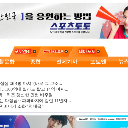
심 때 4병 마셔”(바로 그 고소...
…100억대 빌라도 팔고 14억 아파...
깜짝…리즈 갱신한 인형 비주얼
는 다정남‥파파라치에 걸린 11년차...
 비니키 소화 ‘역대급’