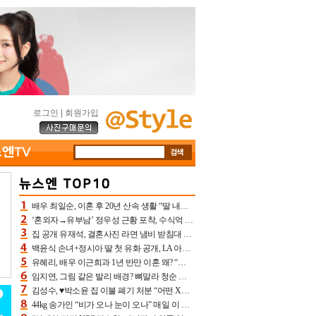
로그인
|
회원가입
배우 최일순, 이혼 후 20년 산속 생활 “딸 내가 버렸다고 원망‥맘 아파”(특종)[어제TV]
‘혼외자→유부남’ 정우성 근황 포착, 수식억 해킹 피해 후배 만났다 “존경하는”
집 공개 유재석, 결혼사진 라면 냄비 받침대 되고 분노‥가족사진도 피해(놀뭐)[어제TV]
백윤식 손녀+정시아 딸 첫 유화 공개, LA 아트쇼→서울국제조각페스타 작가다운 수준급 실력
유혜리, 배우 이근희과 1년 반만 이혼 왜? “식칼 꽂고 의자 던져” 충격 폭로(특종)[어제TV]
임지연, 그림 같은 발리 배경? 뼈말라 청순 비키니 핏에 상대 안 되네
김성수, ♥박소윤 집 이불 폐기 처분 “어떤 X이랑 썼을지 몰라” 질투(신랑수업2)[어제TV]
44kg 송가인 “비가 오나 눈이 오나” 매일 이 운동, 허벅지 근육량 상승+체지방 감소