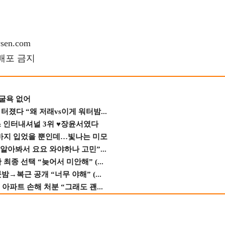
en.com
재배포 금지
 굴욕 없어
졌다 “왜 저래vs이게 워터밤...
스 인터내셔널 3위 ♥장윤서였다
바지 입었을 뿐인데…빛나는 미모
 알아봐서 요요 와야하나 고민”...
종 선택 “늦어서 미안해” (...
→복근 공개 “너무 야해” (...
 아파트 손해 처분 “그래도 괜...