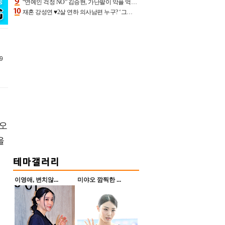
“연예인 걱정 NO” 김승현, 가난팔이 악플 억울할만‥아내+딸과 日 여행
재혼 강성연 ♥2살 연하 의사남편 누구? ‘그알’ 자문의에 훈남 비주얼 초엘리트 스펙 [종합]
9
 오
을
이영애, 변치않...
미야오 깜찍한 ...
.