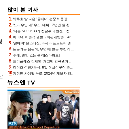
박주호 딸 나은 ‘골때녀’ 관중석 등장, 김민재 복제인간 보고 혼란 [결정적장면]
‘드라우닝 걔’ 우즈, 데뷔 12년만 일냈다…체조경기장 입성 확정
‘나는 SOLO’ 33기 첫날부터 반전…첫인상 0표 영호, 호감남 급부상
아이유, 이종석 결별→이관개방증…46장 꽉 채운 유애나 ♥ “열심히 사는 중”
청
‘골때녀’ 올스타전, 마시마 포트트릭 맹추격전 5:4 골 잔치 ‘짜릿’ [어제TV]
눈물겨운 음문석, 무명 때 받은 부친의 전재산→폐암 父 세상 떠나기 전 여행(유퀴즈)[어제TV]
수애, 변함 없는 품격[스타화보]
트리플에스 김채연, 개그맨 김규원과 함께 프리뷰쇼 진행 [포토엔HD]
라이즈 성찬X은석, 8일 잠실야구장 뜬다…시구 시타+특별공연까지
황정민 사생활 폭로, 2024년 제보자 있었나 “네가 회사에 전화했니” 녹취록 공개 파장
산