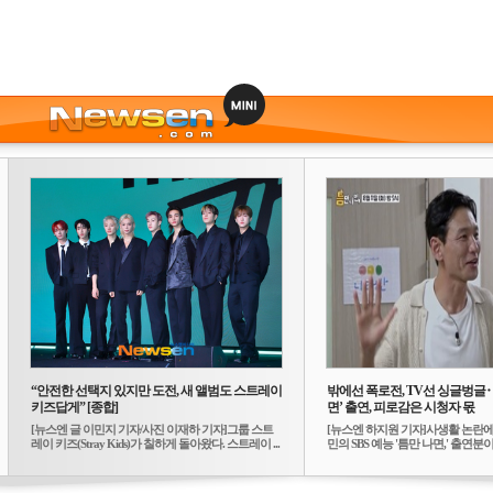
“안전한 선택지 있지만 도전, 새 앨범도 스트레이
밖에선 폭로전, TV선 싱글벙글
키즈답게” [종합]
면’ 출연, 피로감은 시청자 몫
[뉴스엔 글 이민지 기자/사진 이재하 기자]그룹 스트
[뉴스엔 하지원 기자]사생활 논란에
레이 키즈(Stray Kids)가 칠하게 돌아왔다. 스트레이 ...
민의 SBS 예능 '틈만 나면,' 출연분이 