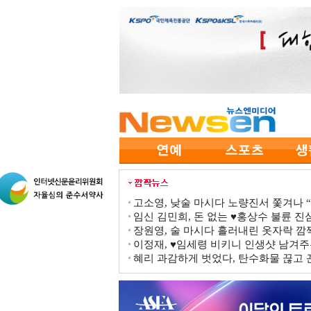
고소영, 낮술 마시다 노량진서 쫓겨나 “점
임신 김민희, 돈 없는 ♥홍상수 불륜 진심
장원영, 술 마시다 흘러내린 옷자락 
이정재, ♥임세령 비키니 인생샷 남겨주
혜리 과감하게 벗었다, 탄수화물 끊고 끈