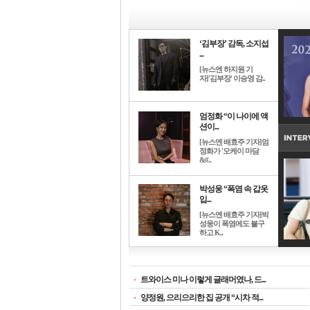
‘김부장’ 감독, 소지섭
...
[뉴스엔 하지원 기
자]'김부장' 이승영 감..
엄정화 “이 나이에 액
션이...
[뉴스엔 배효주 기자]엄
정화가 '오케이 마담
&#..
박성웅 “폭염 속 갑옷
입...
[뉴스엔 배효주 기자]박
성웅이 폭염에도 불구
하고 K..
-
트와이스 미나 이렇게 글래머였나, 드...
-
양정원, 으리으리한 집 공개 “시차 적...