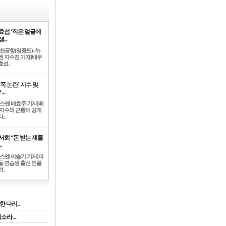
효섭 ‘작은 얼굴에
...
인천공항(영종도)=뉴
엔 지수진 기자]배우
섭..
학폭 논란’ 지수 맞
...
뉴스엔 배효주 기자]배
 지수의 근황이 공개
...
서희 “돈 받는 쟤를
.
뉴스엔 이슬기 기자]아
돌 연습생 출신 인플
..
 다리...
라 ...