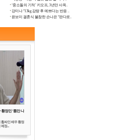
‘중소돌의 기적’ 키오프, 3년만 사옥..
강미나 “13kg 감량 후 예쁘다는 반응 ..
윤보미 결혼식 불참한 손나은 “판다로..
‥황정민 ‘틈만 나
 휩싸인 배우 황정
예정...