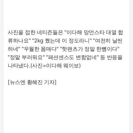
사진을 접한 네티즌들은 "이다해 망언스타 대열 합
류하나요" "2kg 쪘는데 이 정도라니" "여전히 날씬
하네" "우월한 몸매다" "핫팬츠가 정말 한뼘이다"
"정말 부러워요" "패션센스도 변함없네" 등 반응을
나타냈다.(사진=이다해 웨이보)
[뉴스엔 황혜진 기자]