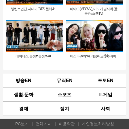
방탄소년단, 시대가 ‘BTS’ 원해🎵 ..
미야오(MEOVV), 미모가 넘사벽 (출
국)[뉴스엔TV]
에이티즈, 둠칫❣️ 둠칫❣&#..
에스파(aespa), 죄송해요🥺🎤마이..
방송EN
뮤직EN
포토EN
생활.문화
스포츠
IT.게임
경제
정치
사회
PC보기
|
전체기사
|
이용약관
|
개인정보처리방침