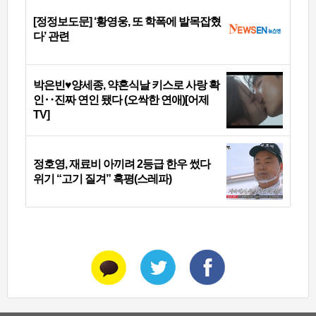
[정정보도문] ‘황영웅, 또 학폭에 발목잡혔
다’ 관련
박은빈♥양세종, 약혼식날 키스로 사랑 확
인‥진짜 연인 됐다 (오싹한 연애)[어제
TV]
정호영, 재료비 아끼려 2등급 한우 썼다
위기 “고기 질겨” 혹평(스레파)