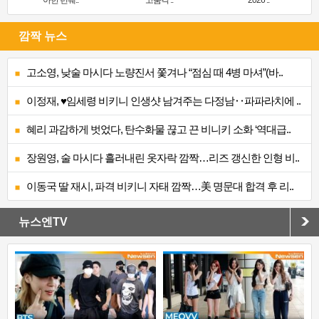
아한 런웨..
고품격 ..
‘2026 ..
깜짝 뉴스
고소영, 낮술 마시다 노량진서 쫓겨나 “점심 때 4병 마셔”(바..
이정재, ♥임세령 비키니 인생샷 남겨주는 다정남‥파파라치에 ..
혜리 과감하게 벗었다, 탄수화물 끊고 끈 비니키 소화 ‘역대급..
장원영, 술 마시다 흘러내린 옷자락 깜짝…리즈 갱신한 인형 비..
이동국 딸 재시, 파격 비키니 자태 깜짝…美 명문대 합격 후 리..
뉴스엔TV