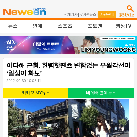
전체기사
|
많이본뉴스
|
사진구매
뉴스
연예
스포츠
포토엔
영상TV
이다해 근황, 한뼘핫팬츠 변함없는 우월각선미
‘일상이 화보’
2012-06-30 10:02:11
카카오 MY뉴스
네이버 연예뉴스