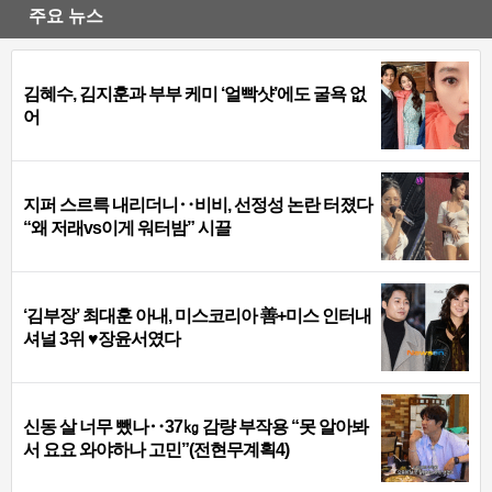
주요 뉴스
김혜수, 김지훈과 부부 케미 ‘얼빡샷’에도 굴욕 없
어
지퍼 스르륵 내리더니‥비비, 선정성 논란 터졌다
“왜 저래vs이게 워터밤” 시끌
‘김부장’ 최대훈 아내, 미스코리아 善+미스 인터내
셔널 3위 ♥장윤서였다
신동 살 너무 뺐나‥37㎏ 감량 부작용 “못 알아봐
서 요요 와야하나 고민”(전현무계획4)