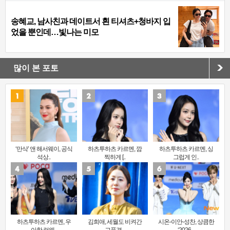
송혜교, 남사친과 데이트서 흰 티셔츠+청바지 입
었을 뿐인데…빛나는 미모
많이 본 포토
‘만삭’ 앤 해서웨이, 공식
하츠투하츠 카르멘, 깜
하츠투하츠 카르멘, 싱
석상..
찍하게 [..
그럽게 인..
하츠투하츠 카르멘, 우
김희애, 세월도 비켜간
시온-이안-성찬, 상큼한