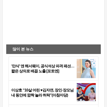
많이 본 뉴스
‘만삭’ 앤 해서웨이, 공식석상 파격 패션…
짧은 상의로 배꼽 노출 [포토엔]
이상호 “10살 어린 ♥김자연, 장인·장모님
내 동안에 깜짝 놀라 허락”(아침마당)