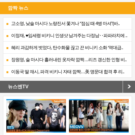
깜짝 뉴스
고소영, 낮술 마시다 노량진서 쫓겨나 “점심 때 4병 마셔”(바..
이정재, ♥임세령 비키니 인생샷 남겨주는 다정남‥파파라치에 ..
혜리 과감하게 벗었다, 탄수화물 끊고 끈 비니키 소화 ‘역대급..
장원영, 술 마시다 흘러내린 옷자락 깜짝…리즈 갱신한 인형 비..
이동국 딸 재시, 파격 비키니 자태 깜짝…美 명문대 합격 후 리..
뉴스엔TV