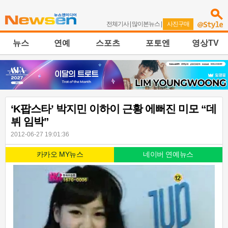
전체기사
|
많이본뉴스
|
사진구매
뉴스
연예
스포츠
포토엔
영상TV
‘K팝스타’ 박지민 이하이 근황 에뻐진 미모 “데
뷔 임박”
2012-06-27 19:01:36
카카오 MY뉴스
네이버 연예뉴스