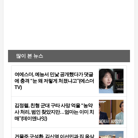
많이 본 뉴스
여에스더, 예능서 민낯 공개했다가 댓글
에 충격 “눈 왜 저렇게 처졌냐고”(에스더
TV)
김정렬, 친형 군대 구타 사망 억울 “농약
사 처리, 범인 찾았지만…엄마는 이미 치
매”(데이앤나잇)
건물주 구성환, 김신영 이선민과 집 옥상