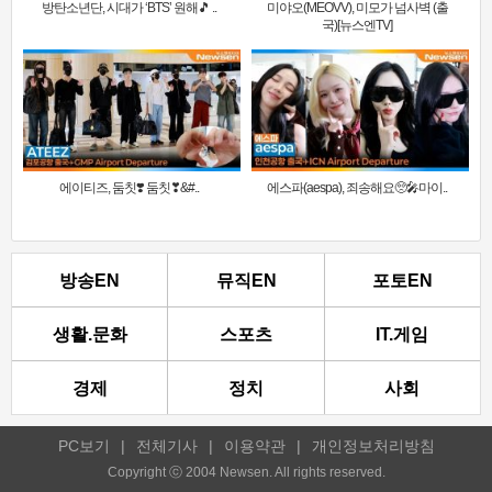
방탄소년단, 시대가 ‘BTS’ 원해🎵 ..
미야오(MEOVV), 미모가 넘사벽 (출
국)[뉴스엔TV]
에이티즈, 둠칫❣️ 둠칫❣&#..
에스파(aespa), 죄송해요🥺🎤마이..
방송EN
뮤직EN
포토EN
생활.문화
스포츠
IT.게임
경제
정치
사회
PC보기
|
전체기사
|
이용약관
|
개인정보처리방침
Copyright ⓒ 2004 Newsen. All rights reserved.