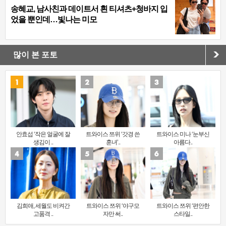
송혜교, 남사친과 데이트서 흰 티셔츠+청바지 입
었을 뿐인데…빛나는 미모
많이 본 포토
안효섭 ‘작은 얼굴에 잘
트와이스 쯔위 ‘갓경 쓴
트와이스 미나 ‘눈부신
생김이 ..
훈녀’..
아름다..
김희애, 세월도 비켜간
트와이스 쯔위 ‘야구모
트와이스 쯔위 ‘편안한
고품격 ..
자만 써..
스타일..