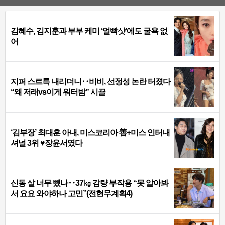
김혜수, 김지훈과 부부 케미 ‘얼빡샷’에도 굴욕 없
어
지퍼 스르륵 내리더니‥비비, 선정성 논란 터졌다
“왜 저래vs이게 워터밤” 시끌
‘김부장’ 최대훈 아내, 미스코리아 善+미스 인터내
셔널 3위 ♥장윤서였다
신동 살 너무 뺐나‥37㎏ 감량 부작용 “못 알아봐
서 요요 와야하나 고민”(전현무계획4)