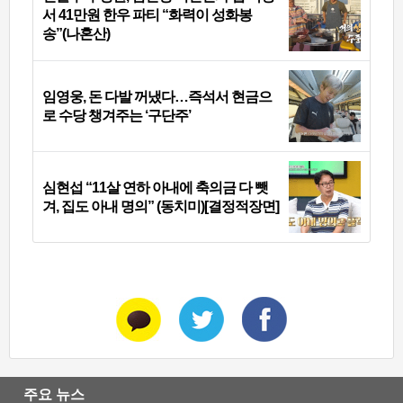
서 41만원 한우 파티 “화력이 성화봉
송”(나혼산)
임영웅, 돈 다발 꺼냈다…즉석서 현금으
로 수당 챙겨주는 ‘구단주’
심현섭 “11살 연하 아내에 축의금 다 뺏
겨, 집도 아내 명의” (동치미)[결정적장면]
주요 뉴스