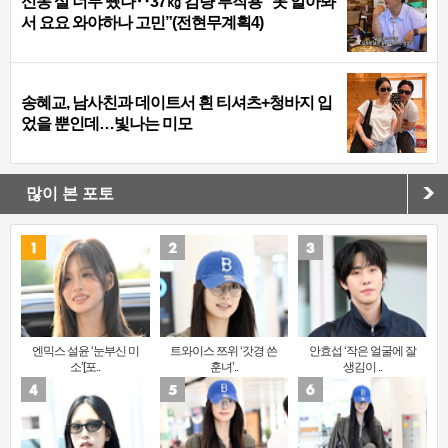
신동 살 너무 뺐나‥37㎏ 감량 부작용 “못 알아봐
서 요요 와야하나 고민”(전현무계획4)
송혜교, 남사친과 데이트서 흰 티셔츠+청바지 입
었을 뿐인데…빛나는 미모
많이 본 포토
엔믹스 설윤 ‘눈부신 미
트와이스 쯔위 ‘갓경 쓴
안효섭 ‘작은 얼굴에 잘
소’[포..
훈녀’..
생김이 ..