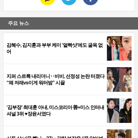
주요 뉴스
김혜수, 김지훈과 부부 케미 ‘얼빡샷’에도 굴욕 없
어
지퍼 스르륵 내리더니‥비비, 선정성 논란 터졌다
“왜 저래vs이게 워터밤” 시끌
‘김부장’ 최대훈 아내, 미스코리아 善+미스 인터내
셔널 3위 ♥장윤서였다