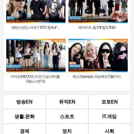
방탄소년단, 시대가 ‘BTS’ 원해🎵 ..
에이티즈, 둠칫❣️ 둠칫❣&#..
미야오(MEOVV), 미모가 넘사벽 (출
에스파(aespa), 죄송해요🥺🎤마이..
국)[뉴스엔TV]
방송EN
뮤직EN
포토EN
생활.문화
스포츠
IT.게임
경제
정치
사회