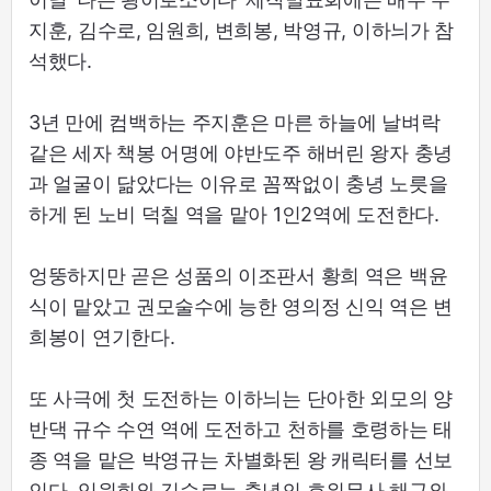
지훈, 김수로, 임원희, 변희봉, 박영규, 이하늬가 참
석했다.
3년 만에 컴백하는 주지훈은 마른 하늘에 날벼락
같은 세자 책봉 어명에 야반도주 해버린 왕자 충녕
과 얼굴이 닮았다는 이유로 꼼짝없이 충녕 노릇을
하게 된 노비 덕칠 역을 맡아 1인2역에 도전한다.
엉뚱하지만 곧은 성품의 이조판서 황희 역은 백윤
식이 맡았고 권모술수에 능한 영의정 신익 역은 변
희봉이 연기한다.
또 사극에 첫 도전하는 이하늬는 단아한 외모의 양
반댁 규수 수연 역에 도전하고 천하를 호령하는 태
종 역을 맡은 박영규는 차별화된 왕 캐릭터를 선보
인다. 임원희와 김수로는 충녕의 호위무사 해구와