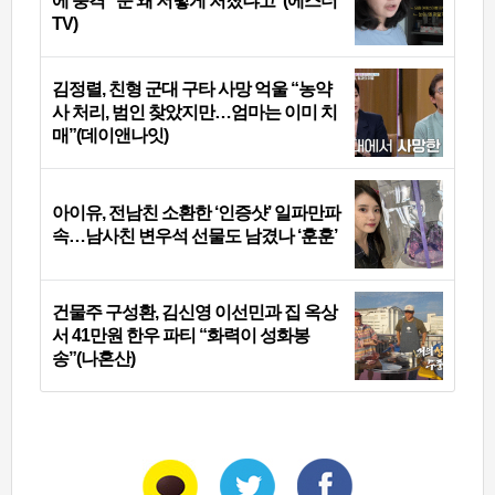
에 충격 “눈 왜 저렇게 처졌냐고”(에스더
TV)
김정렬, 친형 군대 구타 사망 억울 “농약
사 처리, 범인 찾았지만…엄마는 이미 치
매”(데이앤나잇)
아이유, 전남친 소환한 ‘인증샷’ 일파만파
속…남사친 변우석 선물도 남겼나 ‘훈훈’
건물주 구성환, 김신영 이선민과 집 옥상
서 41만원 한우 파티 “화력이 성화봉
송”(나혼산)