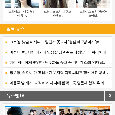
트와이스 미나 ‘눈부신
트와이스 쯔위 ‘야구모
트와이스 쯔위 ‘편안한
아름다..
자만 써..
스타일..
깜짝 뉴스
고소영, 낮술 마시다 노량진서 쫓겨나 “점심 때 4병 마셔”(바..
이정재, ♥임세령 비키니 인생샷 남겨주는 다정남‥파파라치에 ..
혜리 과감하게 벗었다, 탄수화물 끊고 끈 비니키 소화 ‘역대급..
장원영, 술 마시다 흘러내린 옷자락 깜짝…리즈 갱신한 인형 비..
이동국 딸 재시, 파격 비키니 자태 깜짝…美 명문대 합격 후 리..
뉴스엔TV