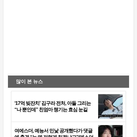
많이 본 뉴스
‘17억 빚잔치’ 김구라 전처, 아들 그리는
“나 뿐인데” 친엄마 챙기는 효심 눈길
여에스더, 예능서 민낯 공개했다가 댓글