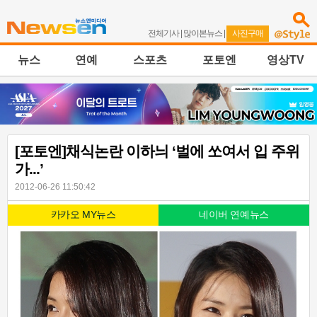
전체기사
|
많이본뉴스
|
사진구매
뉴스
연예
스포츠
포토엔
영상TV
[포토엔]채식논란 이하늬 ‘벌에 쏘여서 입 주위
가...’
2012-06-26 11:50:42
카카오 MY뉴스
네이버 연예뉴스