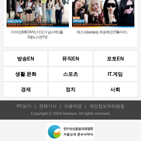
미야오(MEOVV), 미모가 넘사벽 (출
에스파(aespa), 죄송해요🥺🎤마이..
국)[뉴스엔TV]
방송EN
뮤직EN
포토EN
생활.문화
스포츠
IT.게임
경제
정치
사회
PC보기
|
전체기사
|
이용약관
|
개인정보처리방침
Copyright ⓒ 2004 Newsen. All rights reserved.