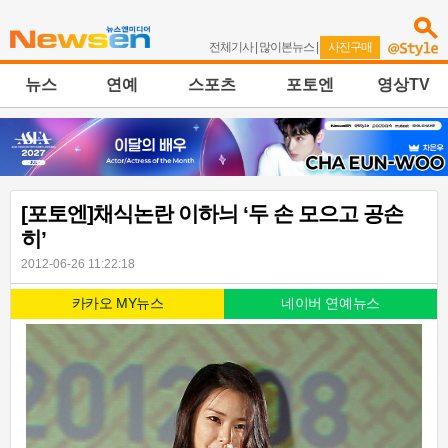
전체기사
|
많이본뉴스
|
사진구매
뉴스
연예
스포츠
포토엔
영상TV
[포토엔]채식논란 이하늬 ‘두 손 모으고 공손
히’
2012-06-26 11:22:18
카카오 MY뉴스
네이버 연예뉴스