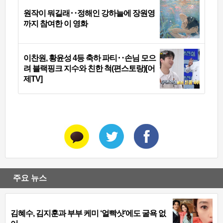
원작이 뭐길래‥정해인 강하늘에 장원영
까지 참여한 이 영화
이찬원, 황윤성 4등 축하 파티‥손님 모으
려 블랙핑크 지수와 친한 척(편스토랑)[어
제TV]
주요 뉴스
김혜수, 김지훈과 부부 케미 ‘얼빡샷’에도 굴욕 없