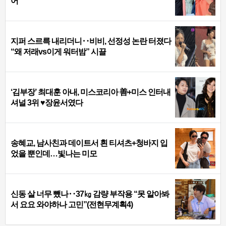
어
지퍼 스르륵 내리더니‥비비, 선정성 논란 터졌다
“왜 저래vs이게 워터밤” 시끌
‘김부장’ 최대훈 아내, 미스코리아 善+미스 인터내
셔널 3위 ♥장윤서였다
송혜교, 남사친과 데이트서 흰 티셔츠+청바지 입
었을 뿐인데…빛나는 미모
신동 살 너무 뺐나‥37㎏ 감량 부작용 “못 알아봐
서 요요 와야하나 고민”(전현무계획4)