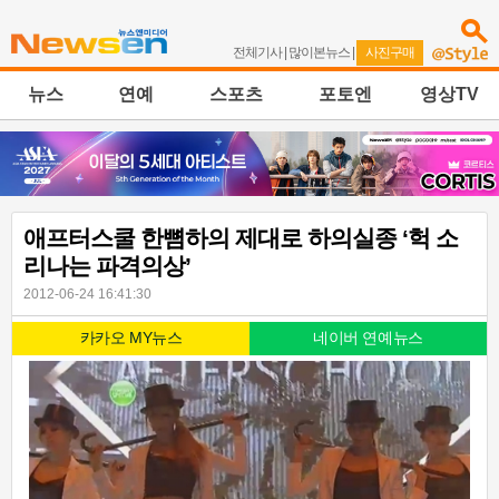
전체기사
|
많이본뉴스
|
사진구매
뉴스
연예
스포츠
포토엔
영상TV
애프터스쿨 한뼘하의 제대로 하의실종 ‘헉 소
리나는 파격의상’
2012-06-24 16:41:30
카카오 MY뉴스
네이버 연예뉴스