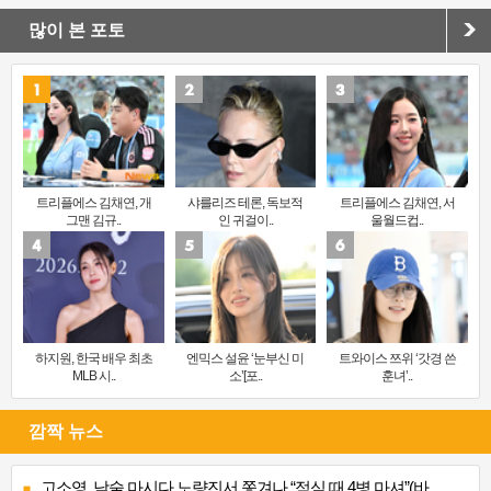
많이 본 포토
트리플에스 김채연, 개
샤를리즈 테론, 독보적
트리플에스 김채연, 서
그맨 김규..
인 귀걸이..
울월드컵..
하지원, 한국 배우 최초
엔믹스 설윤 ‘눈부신 미
트와이스 쯔위 ‘갓경 쓴
MLB 시..
소’[포..
훈녀’..
깜짝 뉴스
고소영, 낮술 마시다 노량진서 쫓겨나 “점심 때 4병 마셔”(바..