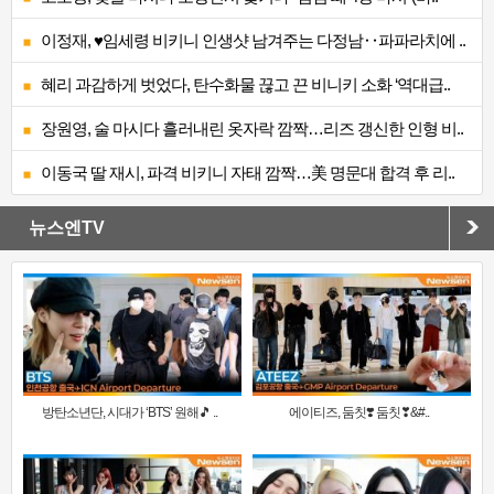
이정재, ♥임세령 비키니 인생샷 남겨주는 다정남‥파파라치에 ..
혜리 과감하게 벗었다, 탄수화물 끊고 끈 비니키 소화 ‘역대급..
장원영, 술 마시다 흘러내린 옷자락 깜짝…리즈 갱신한 인형 비..
이동국 딸 재시, 파격 비키니 자태 깜짝…美 명문대 합격 후 리..
뉴스엔TV
방탄소년단, 시대가 ‘BTS’ 원해🎵 ..
에이티즈, 둠칫❣️ 둠칫❣&#..