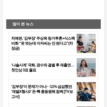
많이 본 뉴스
차예련, ‘김부장’ 주상욱 링거투혼+식스팩
비화 “옷 벗는데 아저씨는 안 된다고”(차
장금)
‘나솔사계’ 국화, 경수와 결별 후 재출연…
첫인상 3표 몰표
‘김부장’이 문제가 아냐‥11% 섭섭했던
‘재벌X형사2’ 돈·빽 총동원해 컴백 [TV보
고서]