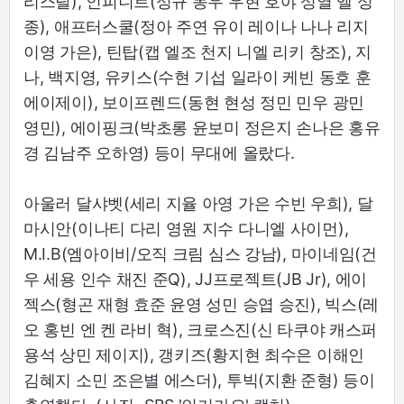
리스탈), 인피니트(성규 동우 우현 호야 성열 엘 성
종), 애프터스쿨(정아 주연 유이 레이나 나나 리지
이영 가은), 틴탑(캡 엘조 천지 니엘 리키 창조), 지
나, 백지영, 유키스(수현 기섭 일라이 케빈 동호 훈
에이제이), 보이프렌드(동현 현성 정민 민우 광민
영민), 에이핑크(박초롱 윤보미 정은지 손나은 홍유
경 김남주 오하영) 등이 무대에 올랐다.
아울러 달샤벳(세리 지율 아영 가은 수빈 우희), 달
마시안(이나티 다리 영원 지수 다니엘 사이먼),
M.I.B(엠아이비/오직 크림 심스 강남), 마이네임(건
우 세용 인수 채진 준Q), JJ프로젝트(JB Jr), 에이
젝스(형곤 재형 효준 윤영 성민 승엽 승진), 빅스(레
오 홍빈 엔 켄 라비 혁), 크로스진(신 타쿠야 캐스퍼
용석 상민 제이지), 갱키즈(황지현 최수은 이해인
김혜지 소민 조은별 에스더), 투빅(지환 준형) 등이