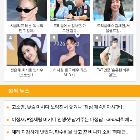
샤를리즈 테론, 독보적
트리플에스 김채연, 개
트리플에스 김채연, 서
인 귀걸이..
그맨 김규..
울월드컵..
정은채, 화사한 명사수
하지원, 한국 배우 최초
TXT 연준 ‘훈훈한 비주
[포토엔H..
MLB 시..
얼’[포..
깜짝 뉴스
고소영, 낮술 마시다 노량진서 쫓겨나 “점심 때 4병 마셔”(바..
이정재, ♥임세령 비키니 인생샷 남겨주는 다정남‥파파라치에 ..
혜리 과감하게 벗었다, 탄수화물 끊고 끈 비니키 소화 ‘역대급..