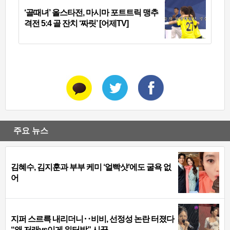
‘골때녀’ 올스타전, 마시마 포트트릭 맹추
격전 5:4 골 잔치 ‘짜릿’ [어제TV]
주요 뉴스
김혜수, 김지훈과 부부 케미 ‘얼빡샷’에도 굴욕 없
어
지퍼 스르륵 내리더니‥비비, 선정성 논란 터졌다
“왜 저래vs이게 워터밤” 시끌