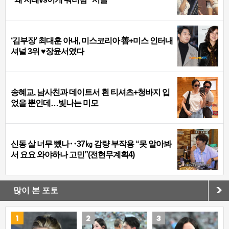
‘김부장’ 최대훈 아내, 미스코리아 善+미스 인터내
셔널 3위 ♥장윤서였다
송혜교, 남사친과 데이트서 흰 티셔츠+청바지 입
었을 뿐인데…빛나는 미모
신동 살 너무 뺐나‥37㎏ 감량 부작용 “못 알아봐
서 요요 와야하나 고민”(전현무계획4)
많이 본 포토