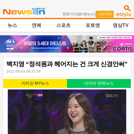
전체기사
|
많이본뉴스
|
사진구매
뉴스
연예
스포츠
포토엔
영상TV
백지영 “정석원과 헤어지는 건 크게 신경안써”
2012-06-04 08:37:54
카카오 MY뉴스
네이버 연예뉴스