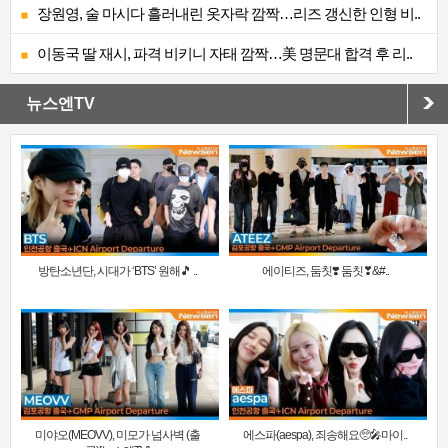
장원영, 술 마시다 흘러내린 옷자락 깜짝…리즈 갱신한 인형 비..
이동국 딸 재시, 파격 비키니 자태 깜짝…美 명문대 합격 후 리..
뉴스엔TV
방탄소년단, 시대가 ‘BTS’ 원해🎵 ..
에이티즈, 둠칫❣️ 둠칫❣&#..
미야오(MEOVV), 미모가 넘사벽 (출
에스파(aespa), 죄송해요🥺🎤마이..