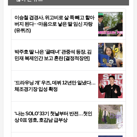
이승철 겹경사, 위고비로 살 쪽 빼고 할아
버지 된다‥마음으로 낳은 딸 임신 자랑
(유퀴즈)
박주호 딸 나은 ‘골때녀’ 관중석 등장, 김
민재 복제인간 보고 혼란 [결정적장면]
‘드라우닝 걔’ 우즈, 데뷔 12년만 일냈다…
체조경기장 입성 확정
‘나는 SOLO’ 33기 첫날부터 반전…첫인
상 0표 영호, 호감남 급부상