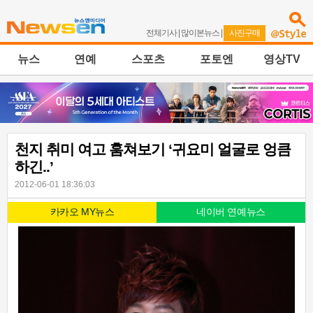
전체기사
|
많이본뉴스
|
사진구매
뉴스
연예
스포츠
포토엔
영상TV
천지 취미 여고 훔쳐보기 ‘귀요미 얼굴로 엉큼
하긴..’
2012-06-01 18:36:03
카카오 MY뉴스
네이버 연예뉴스