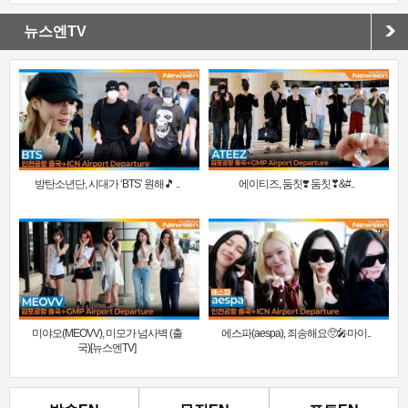
뉴스엔TV
방탄소년단, 시대가 ‘BTS’ 원해🎵 ..
에이티즈, 둠칫❣️ 둠칫❣&#..
미야오(MEOVV), 미모가 넘사벽 (출
에스파(aespa), 죄송해요🥺🎤마이..
국)[뉴스엔TV]