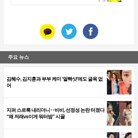
주요 뉴스
김혜수, 김지훈과 부부 케미 ‘얼빡샷’에도 굴욕 없
어
지퍼 스르륵 내리더니‥비비, 선정성 논란 터졌다
“왜 저래vs이게 워터밤” 시끌