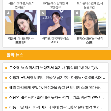
샤를리즈 테론, 독보적
트리플에스 김채연, 개
트리플에스 김채연, 서
인 귀걸이..
그맨 김규..
울월드컵..
정은채, 화사한 명사수
하지원, 한국 배우 최초
엔믹스 설윤 ‘눈부신 미
[포토엔H..
MLB 시..
소’[포..
깜짝 뉴스
고소영, 낮술 마시다 노량진서 쫓겨나 “점심 때 4병 마셔”(바..
이정재, ♥임세령 비키니 인생샷 남겨주는 다정남‥파파라치에 ..
혜리 과감하게 벗었다, 탄수화물 끊고 끈 비니키 소화 ‘역대급..
장원영, 술 마시다 흘러내린 옷자락 깜짝…리즈 갱신한 인형 비..
이동국 딸 재시, 파격 비키니 자태 깜짝…美 명문대 합격 후 리..