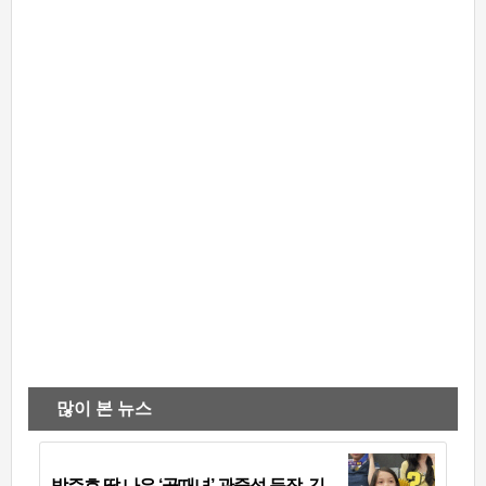
많이 본 뉴스
박주호 딸 나은 ‘골때녀’ 관중석 등장, 김