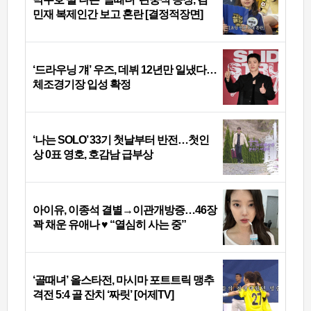
민재 복제인간 보고 혼란 [결정적장면]
‘드라우닝 걔’ 우즈, 데뷔 12년만 일냈다…
체조경기장 입성 확정
‘나는 SOLO’ 33기 첫날부터 반전…첫인
상 0표 영호, 호감남 급부상
아이유, 이종석 결별→이관개방증…46장
꽉 채운 유애나 ♥ “열심히 사는 중”
‘골때녀’ 올스타전, 마시마 포트트릭 맹추
격전 5:4 골 잔치 ‘짜릿’ [어제TV]