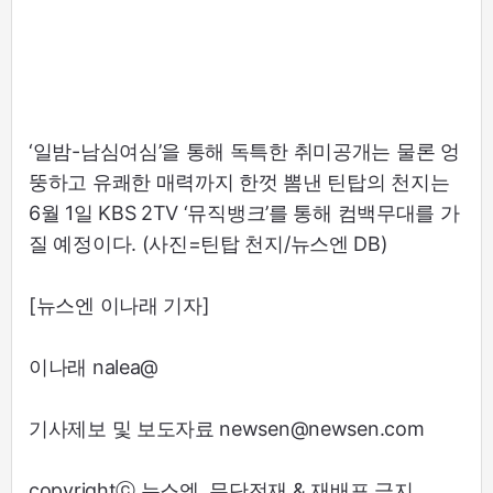
‘일밤-남심여심’을 통해 독특한 취미공개는 물론 엉
뚱하고 유쾌한 매력까지 한껏 뽐낸 틴탑의 천지는
6월 1일 KBS 2TV ‘뮤직뱅크’를 통해 컴백무대를 가
질 예정이다. (사진=틴탑 천지/뉴스엔 DB)
[뉴스엔 이나래 기자]
이나래 nalea@
기사제보 및 보도자료 newsen@newsen.com
copyrightⓒ 뉴스엔. 무단전재 & 재배포 금지