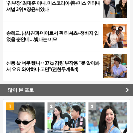
‘김부장’ 최대훈 아내, 미스코리아 善+미스 인터내
셔널 3위 ♥장윤서였다
송혜교, 남사친과 데이트서 흰 티셔츠+청바지 입
었을 뿐인데…빛나는 미모
신동 살 너무 뺐나‥37㎏ 감량 부작용 “못 알아봐
서 요요 와야하나 고민”(전현무계획4)
많이 본 포토