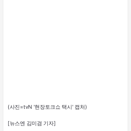
(사진=tvN '현장토크쇼 택시' 캡처)
[뉴스엔 김미겸 기자]