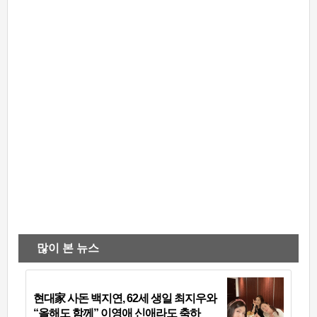
많이 본 뉴스
현대家 사돈 백지연, 62세 생일 최지우와
“올해도 함께” 이영애 신애라도 축하