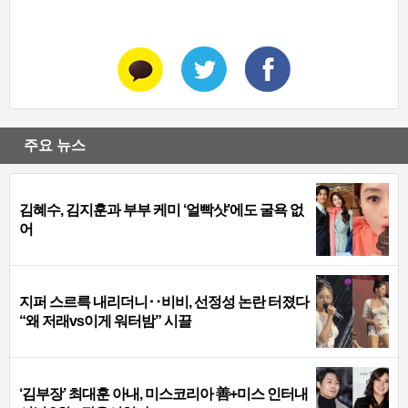
주요 뉴스
김혜수, 김지훈과 부부 케미 ‘얼빡샷’에도 굴욕 없
어
지퍼 스르륵 내리더니‥비비, 선정성 논란 터졌다
“왜 저래vs이게 워터밤” 시끌
‘김부장’ 최대훈 아내, 미스코리아 善+미스 인터내