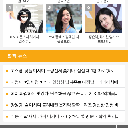
‘걸크러시..
글라스만..
인 귀걸이..
베이비몬스터 치키타
트리플에스 김채연, 서
정은채, 화사한 명사수
‘화려한 ..
울월드컵..
[포토엔H..
깜짝 뉴스
고소영, 낮술 마시다 노량진서 쫓겨나 “점심 때 4병 마셔”(바..
이정재, ♥임세령 비키니 인생샷 남겨주는 다정남‥파파라치에 ..
혜리 과감하게 벗었다, 탄수화물 끊고 끈 비니키 소화 ‘역대급..
장원영, 술 마시다 흘러내린 옷자락 깜짝…리즈 갱신한 인형 비..
이동국 딸 재시, 파격 비키니 자태 깜짝…美 명문대 합격 후 리..