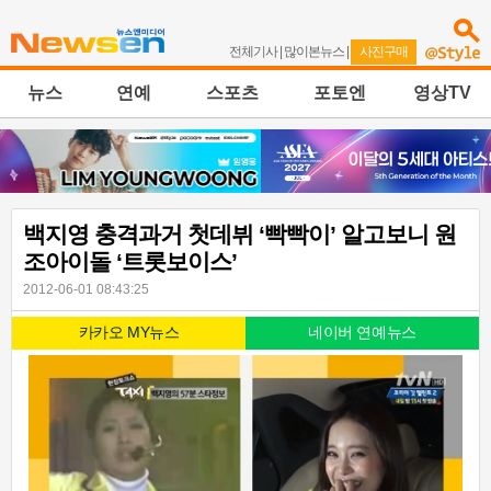
전체기사
|
많이본뉴스
|
사진구매
뉴스
연예
스포츠
포토엔
영상TV
백지영 충격과거 첫데뷔 ‘빡빡이’ 알고보니 원
조아이돌 ‘트롯보이스’
2012-06-01 08:43:25
카카오 MY뉴스
네이버 연예뉴스