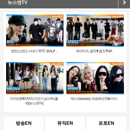
뉴스엔TV
방탄소년단, 시대가 ‘BTS’ 원해🎵 ..
에이티즈, 둠칫❣️ 둠칫❣&#..
미야오(MEOVV), 미모가 넘사벽 (출
에스파(aespa), 죄송해요🥺🎤마이..
국)[뉴스엔TV]
방송EN
뮤직EN
포토EN