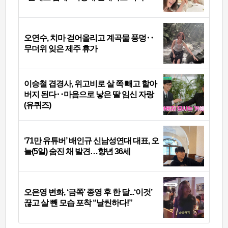
오연수, 치마 걷어올리고 계곡물 풍덩‥
무더위 잊은 제주 휴가
이승철 겹경사, 위고비로 살 쪽 빼고 할아
버지 된다‥마음으로 낳은 딸 임신 자랑
(유퀴즈)
‘71만 유튜버’ 배인규 신남성연대 대표, 오
늘(5일) 숨진 채 발견…향년 36세
오은영 변화, ‘금쪽’ 종영 후 한 달...‘이것’
끊고 살 뺀 모습 포착 “날씬하다!”