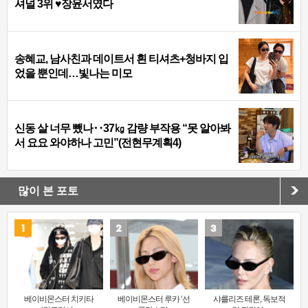
셔널 3위 ♥장윤서였다
송혜교, 남사친과 데이트서 흰 티셔츠+청바지 입
었을 뿐인데…빛나는 미모
신동 살 너무 뺐나‥37㎏ 감량 부작용 “못 알아봐
서 요요 와야하나 고민”(전현무계획4)
많이 본 포토
베이비몬스터 치키타
베이비몬스터 루카 ‘선
샤를리즈 테론, 독보적