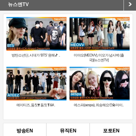
뉴스엔TV
방탄소년단, 시대가 ‘BTS’ 원해🎵 ..
미야오(MEOVV), 미모가 넘사벽 (출
국)[뉴스엔TV]
에이티즈, 둠칫❣️ 둠칫❣&#..
에스파(aespa), 죄송해요🥺🎤마이..
방송EN
뮤직EN
포토EN