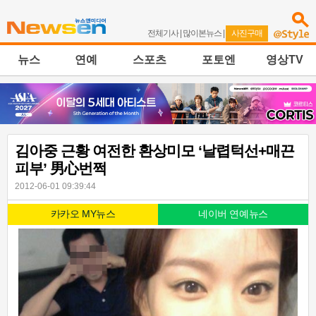
전체기사
|
많이본뉴스
|
사진구매
뉴스
연예
스포츠
포토엔
영상TV
김아중 근황 여전한 환상미모 ‘날렵턱선+매끈
피부’ 男心번쩍
2012-06-01 09:39:44
카카오 MY뉴스
네이버 연예뉴스