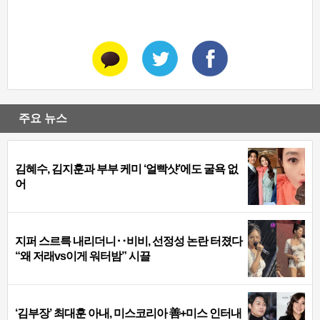
주요 뉴스
김혜수, 김지훈과 부부 케미 ‘얼빡샷’에도 굴욕 없
어
지퍼 스르륵 내리더니‥비비, 선정성 논란 터졌다
“왜 저래vs이게 워터밤” 시끌
‘김부장’ 최대훈 아내, 미스코리아 善+미스 인터내