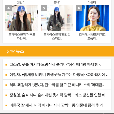
생김이 ..
훈녀’..
아름다..
트와이스 쯔위 ‘야구모
트와이스 쯔위 ‘편안한
김희애, 세월도 비켜간
자만 써..
스타일..
고품격 ..
깜짝 뉴스
고소영, 낮술 마시다 노량진서 쫓겨나 “점심 때 4병 마셔”(바..
이정재, ♥임세령 비키니 인생샷 남겨주는 다정남‥파파라치에 ..
혜리 과감하게 벗었다, 탄수화물 끊고 끈 비니키 소화 ‘역대급..
장원영, 술 마시다 흘러내린 옷자락 깜짝…리즈 갱신한 인형 비..
이동국 딸 재시, 파격 비키니 자태 깜짝…美 명문대 합격 후 리..