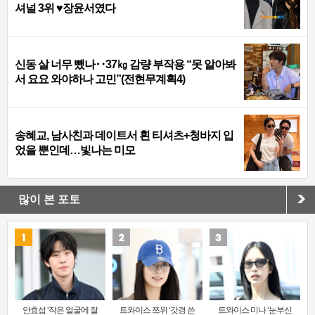
셔널 3위 ♥장윤서였다
신동 살 너무 뺐나‥37㎏ 감량 부작용 “못 알아봐
서 요요 와야하나 고민”(전현무계획4)
송혜교, 남사친과 데이트서 흰 티셔츠+청바지 입
었을 뿐인데…빛나는 미모
많이 본 포토
안효섭 ‘작은 얼굴에 잘
트와이스 쯔위 ‘갓경 쓴
트와이스 미나 ‘눈부신