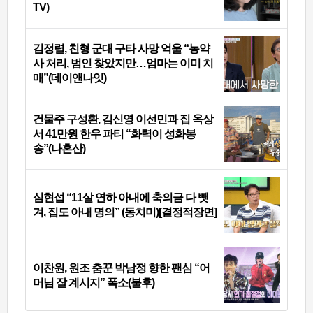
TV)
김정렬, 친형 군대 구타 사망 억울 “농약
사 처리, 범인 찾았지만…엄마는 이미 치
매”(데이앤나잇)
건물주 구성환, 김신영 이선민과 집 옥상
서 41만원 한우 파티 “화력이 성화봉
송”(나혼산)
심현섭 “11살 연하 아내에 축의금 다 뺏
겨, 집도 아내 명의” (동치미)[결정적장면]
이찬원, 원조 춤꾼 박남정 향한 팬심 “어
머님 잘 계시지” 폭소(불후)