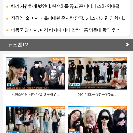
혜리 과감하게 벗었다, 탄수화물 끊고 끈 비니키 소화 ‘역대급..
장원영, 술 마시다 흘러내린 옷자락 깜짝…리즈 갱신한 인형 비..
이동국 딸 재시, 파격 비키니 자태 깜짝…美 명문대 합격 후 리..
뉴스엔TV
방탄소년단, 시대가 ‘BTS’ 원해🎵 ..
에이티즈, 둠칫❣️ 둠칫❣&#..