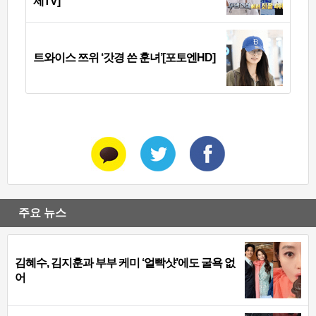
제TV]
트와이스 쯔위 ‘갓경 쓴 훈녀’[포토엔HD]
주요 뉴스
김혜수, 김지훈과 부부 케미 ‘얼빡샷’에도 굴욕 없
어