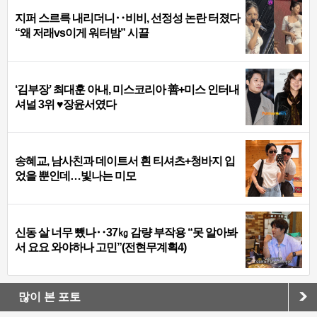
지퍼 스르륵 내리더니‥비비, 선정성 논란 터졌다
“왜 저래vs이게 워터밤” 시끌
‘김부장’ 최대훈 아내, 미스코리아 善+미스 인터내
셔널 3위 ♥장윤서였다
송혜교, 남사친과 데이트서 흰 티셔츠+청바지 입
었을 뿐인데…빛나는 미모
신동 살 너무 뺐나‥37㎏ 감량 부작용 “못 알아봐
서 요요 와야하나 고민”(전현무계획4)
많이 본 포토