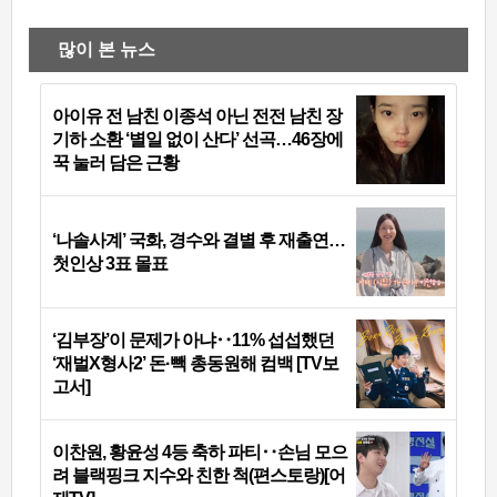
많이 본 뉴스
아이유 전 남친 이종석 아닌 전전 남친 장
기하 소환 ‘별일 없이 산다’ 선곡…46장에
꾹 눌러 담은 근황
‘나솔사계’ 국화, 경수와 결별 후 재출연…
첫인상 3표 몰표
‘김부장’이 문제가 아냐‥11% 섭섭했던
‘재벌X형사2’ 돈·빽 총동원해 컴백 [TV보
고서]
이찬원, 황윤성 4등 축하 파티‥손님 모으
려 블랙핑크 지수와 친한 척(편스토랑)[어