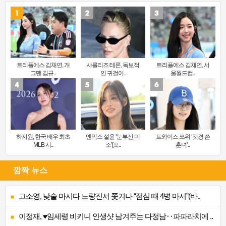
트리플에스 김채연, 개
샤를리즈 테론, 독보적
트리플에스 김채연, 서
그맨 김규..
인 귀걸이..
울월드컵..
하지원, 한국 배우 최초
엔믹스 설윤 ‘눈부신 미
트와이스 쯔위 ‘갓경 쓴
MLB 시..
소’[포..
훈녀’..
깜짝 뉴스
고소영, 낮술 마시다 노량진서 쫓겨나 “점심 때 4병 마셔”(바..
이정재, ♥임세령 비키니 인생샷 남겨주는 다정남‥파파라치에 ..