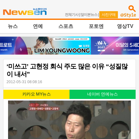
전체기사
|
많이본뉴스
|
사진구매
뉴스
연예
스포츠
포토엔
영상TV
‘미쓰고’ 고현정 회식 주도 많은 이유 “성질많
이 내서”
2012-05-31 08:08:16
카카오 MY뉴스
네이버 연예뉴스