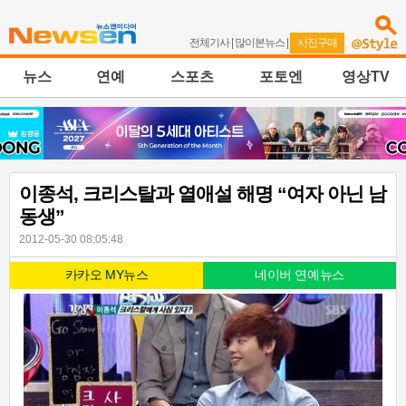
전체기사
|
많이본뉴스
|
사진구매
뉴스
연예
스포츠
포토엔
영상TV
이종석, 크리스탈과 열애설 해명 “여자 아닌 남
동생”
2012-05-30 08:05:48
카카오 MY뉴스
네이버 연예뉴스