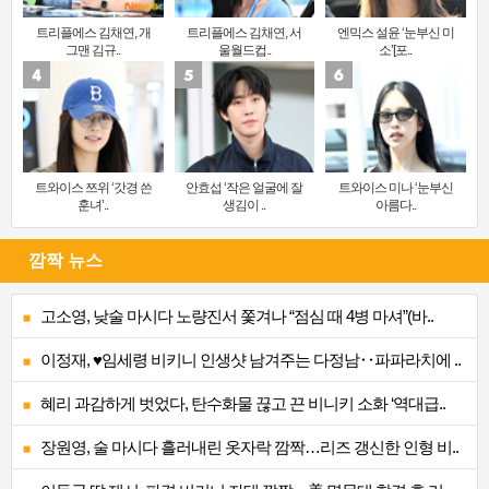
트리플에스 김채연, 개
트리플에스 김채연, 서
엔믹스 설윤 ‘눈부신 미
그맨 김규..
울월드컵..
소’[포..
트와이스 쯔위 ‘갓경 쓴
안효섭 ‘작은 얼굴에 잘
트와이스 미나 ‘눈부신
훈녀’..
생김이 ..
아름다..
깜짝 뉴스
고소영, 낮술 마시다 노량진서 쫓겨나 “점심 때 4병 마셔”(바..
이정재, ♥임세령 비키니 인생샷 남겨주는 다정남‥파파라치에 ..
혜리 과감하게 벗었다, 탄수화물 끊고 끈 비니키 소화 ‘역대급..
장원영, 술 마시다 흘러내린 옷자락 깜짝…리즈 갱신한 인형 비..