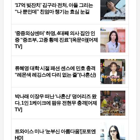
‘17억 빚잔치’ 김구라 전처, 아들 그리는
“나 뿐인데” 친엄마 챙기는 효심 눈길
‘중증외상센터’ 하영, 4대째 의사 집안 인
증 “증조부, 고종 황제 진료”(옥문아)[어제
TV]
류혜영 대학 시절 패션 센스에 민호 충격
“레몬색 레깅스에 다리 없는 줄”(나혼산)
박나래 이장우 떠난 ‘나혼산’ 덩어리즈 왔
다, 1인 1케이크에 팜유 전현무 충격[어제
TV]
트와이스 미나 ‘눈부신 아름다움’[포토엔
HD]