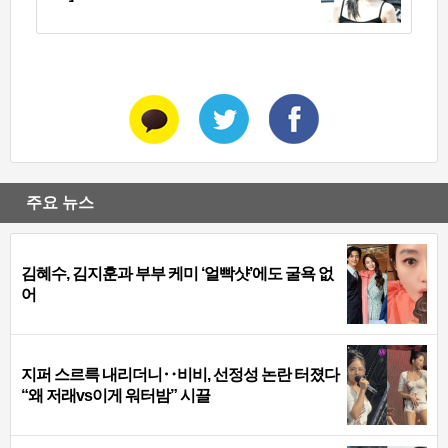
주요 뉴스
김혜수, 김지훈과 부부 케미 ‘얼빡샷’에도 굴욕 없
어
지퍼 스르륵 내리더니‥비비, 선정성 논란 터졌다
“왜 저래vs이게 워터밤” 시끌