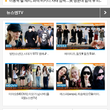
이동국 딸 재시, 파격 비키니 자태 깜짝…美 명문대 합격 후 리..
뉴스엔TV
방탄소년단, 시대가 ‘BTS’ 원해🎵 ..
에이티즈, 둠칫❣️ 둠칫❣&#..
미야오(MEOVV), 미모가 넘사벽 (출
에스파(aespa), 죄송해요🥺🎤마이..
국)[뉴스엔TV]