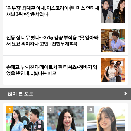
‘김부장’ 최대훈 아내, 미스코리아 善+미스 인터내
셔널 3위 ♥장윤서였다
신동 살 너무 뺐나‥37㎏ 감량 부작용 “못 알아봐
서 요요 와야하나 고민”(전현무계획4)
송혜교, 남사친과 데이트서 흰 티셔츠+청바지 입
었을 뿐인데…빛나는 미모
많이 본 포토