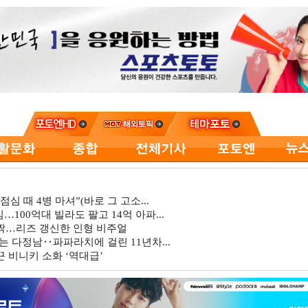
심 때 4병 마셔”(바로 그 고소...
…100억대 빌라도 팔고 14억 아파...
깜짝…리즈 갱신한 인형 비주얼
는 다정남‥파파라치에 걸린 11년차...
 비니키 소화 ‘역대급’