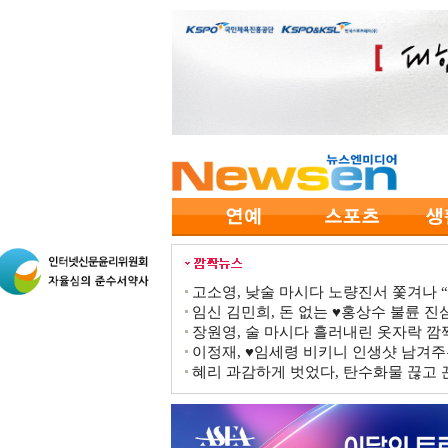
고소영, 낮술 마시다 노량진서 쫓겨나 “점
임신 김민희, 돈 없는 ♥홍상수 불륜 진심
장원영, 술 마시다 흘러내린 옷자락 
이정재, ♥임세령 비키니 인생샷 남겨주
혜리 과감하게 벗었다, 탄수화물 끊고 끈