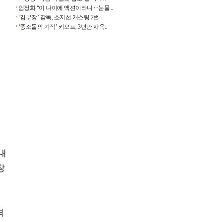
엄정화 “이 나이에 액션이라니‥눈물 ..
‘김부장’ 감독, 소지섭 캐스팅 2번 ..
‘중소돌의 기적’ 키오프, 3년만 사옥..
내
창
격