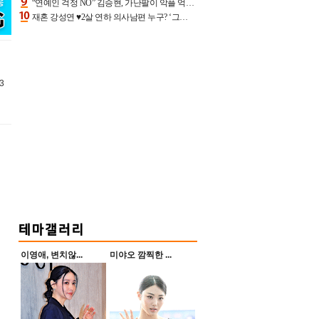
“연예인 걱정 NO” 김승현, 가난팔이 악플 억울할만‥아내+딸과 日 여행
재혼 강성연 ♥2살 연하 의사남편 누구? ‘그알’ 자문의에 훈남 비주얼 초엘리트 스펙 [종합]
3
이영애, 변치않...
미야오 깜찍한 ...