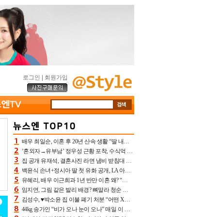
로그인
|
회원가입
배우 최일순, 이혼 후 20년 산속 생활 “딸 내가 버렸다고 원망‥맘 아파”(특종)[어제TV]
‘혼외자→유부남’ 정우성 근황 포착, 수식억 해킹 피해 후배 만났다 “존경하는”
집 공개 유재석, 결혼사진 라면 냄비 받침대 되고 분노‥가족사진도 피해(놀뭐)[어제TV]
백윤식 손녀+정시아 딸 첫 유화 공개, LA 아트쇼→서울국제조각페스타 작가다운 수준급 실력
유혜리, 배우 이근희과 1년 반만 이혼 왜? “식칼 꽂고 의자 던져” 충격 폭로(특종)[어제TV]
임지연, 그림 같은 발리 배경? 뼈말라 청순 비키니 핏에 상대 안 되네
김성수, ♥박소윤 집 이불 폐기 처분 “어떤 X이랑 썼을지 몰라” 질투(신랑수업2)[어제TV]
44kg 송가인 “비가 오나 눈이 오나” 매일 이 운동, 허벅지 근육량 상승+체지방 감소