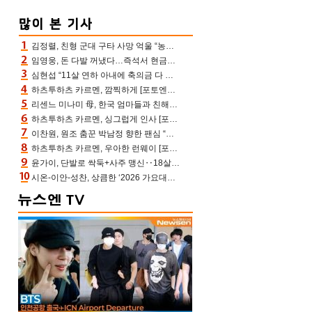
김정렬, 친형 군대 구타 사망 억울 “농약사 처리, 범인 찾았지만…엄마는 이미 치매”(데이앤나잇)
임영웅, 돈 다발 꺼냈다…즉석서 현금으로 수당 챙겨주는 ‘구단주’
심현섭 “11살 연하 아내에 축의금 다 뺏겨, 집도 아내 명의” (동치미)[결정적장면]
하츠투하츠 카르멘, 깜찍하게 [포토엔HD]
리센느 미나미 母, 한국 엄마들과 친해진 비결=BTS “최애 정국 얘기로 통해”(전참시)
하츠투하츠 카르멘, 싱그럽게 인사 [포토엔HD]
이찬원, 원조 춤꾼 박남정 향한 팬심 “어머님 잘 계시지” 폭소(불후)
하츠투하츠 카르멘, 우아한 런웨이 [포토엔HD]
윤가이, 단발로 싹둑+사주 맹신‥18살 연상 ♥장기하 반한 엉뚱·열정 매력(전참시)
시온-이안-성찬, 상큼한 ‘2026 가요대전 썸머’ MC [포토엔HD]