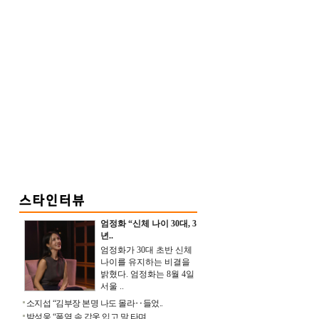
엄정화 “신체 나이 30대, 3
년..
엄정화가 30대 초반 신체
나이를 유지하는 비결을
밝혔다. 엄정화는 8월 4일
서울 ..
소지섭 “김부장 본명 나도 몰라‥들었..
박성웅 “폭염 속 갑옷 입고 말 타며 ..