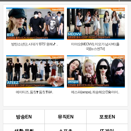
방탄소년단, 시대가 ‘BTS’ 원해🎵 ..
미야오(MEOVV), 미모가 넘사벽 (출
국)[뉴스엔TV]
에이티즈, 둠칫❣️ 둠칫❣&#..
에스파(aespa), 죄송해요🥺🎤마이..
방송EN
뮤직EN
포토EN