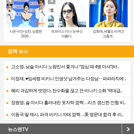
시온-이안-성찬, 상큼한
트와이스 미나 ‘눈부신
김희애, 세월도 비켜간
‘2026 ..
아름다..
고품격 ..
깜짝 뉴스
고소영, 낮술 마시다 노량진서 쫓겨나 “점심 때 4병 마셔”(바..
이정재, ♥임세령 비키니 인생샷 남겨주는 다정남‥파파라치에 ..
혜리 과감하게 벗었다, 탄수화물 끊고 끈 비니키 소화 ‘역대급..
장원영, 술 마시다 흘러내린 옷자락 깜짝…리즈 갱신한 인형 비..
이동국 딸 재시, 파격 비키니 자태 깜짝…美 명문대 합격 후 리..
뉴스엔TV