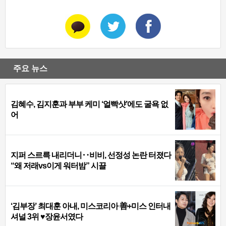
주요 뉴스
김혜수, 김지훈과 부부 케미 ‘얼빡샷’에도 굴욕 없
어
지퍼 스르륵 내리더니‥비비, 선정성 논란 터졌다
“왜 저래vs이게 워터밤” 시끌
‘김부장’ 최대훈 아내, 미스코리아 善+미스 인터내
셔널 3위 ♥장윤서였다