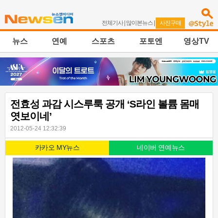
전체기사
|
많이본뉴스
|
사진구매
뉴스
연예
스포츠
포토엔
영상TV
전효성 과감 시스루룩 공개 ‘S라인 볼륨 몸매
엿보이네’
2012-05-24 12:32:39
카카오 MY뉴스
네이버 연예뉴스