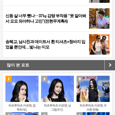
신동 살 너무 뺐나‥37㎏ 감량 부작용 “못 알아봐
서 요요 와야하나 고민”(전현무계획4)
송혜교, 남사친과 데이트서 흰 티셔츠+청바지 입
었을 뿐인데…빛나는 미모
많이 본 포토
하츠투하츠 카르멘, 깜
하츠투하츠 카르멘, 싱
하츠투하츠 카르멘, 우
찍하게 [..
그럽게 인..
아한 런웨..