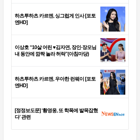
하츠투하츠 카르멘, 싱그럽게 인사 [포토
엔HD]
이상호 “10살 어린 ♥김자연, 장인·장모님
내 동안에 깜짝 놀라 허락”(아침마당)
하츠투하츠 카르멘, 우아한 런웨이 [포토
엔HD]
[정정보도문] ‘황영웅, 또 학폭에 발목잡혔
다’ 관련