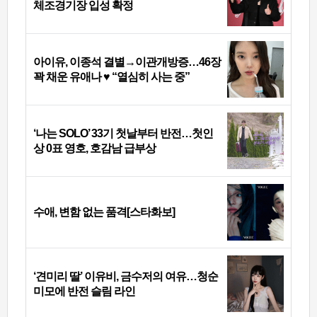
체조경기장 입성 확정
아이유, 이종석 결별→이관개방증…46장
꽉 채운 유애나 ♥ “열심히 사는 중”
‘나는 SOLO’ 33기 첫날부터 반전…첫인
상 0표 영호, 호감남 급부상
수애, 변함 없는 품격[스타화보]
‘견미리 딸’ 이유비, 금수저의 여유…청순
미모에 반전 슬림 라인