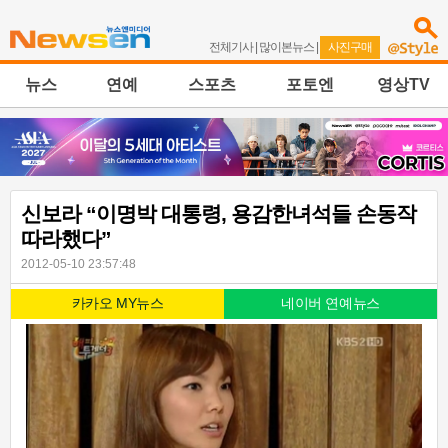
전체기사
|
많이본뉴스
|
사진구매
뉴스
연예
스포츠
포토엔
영상TV
신보라 “이명박 대통령, 용감한녀석들 손동작
따라했다”
2012-05-10 23:57:48
카카오 MY뉴스
네이버 연예뉴스