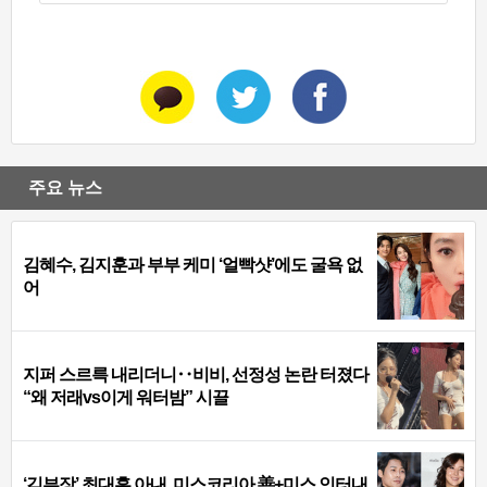
주요 뉴스
김혜수, 김지훈과 부부 케미 ‘얼빡샷’에도 굴욕 없
어
지퍼 스르륵 내리더니‥비비, 선정성 논란 터졌다
“왜 저래vs이게 워터밤” 시끌
‘김부장’ 최대훈 아내, 미스코리아 善+미스 인터내