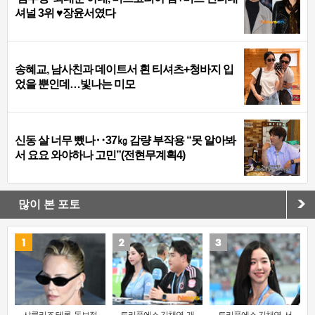
셔널 3위 ♥장윤서였다
송혜교, 남사친과 데이트서 흰 티셔츠+청바지 입
었을 뿐인데…빛나는 미모
신동 살 너무 뺐나‥37㎏ 감량 부작용 “못 알아봐
서 요요 와야하나 고민”(전현무계획4)
많이 본 포토