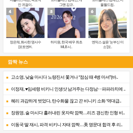
샤를리즈 테론, 독보적
트리플에스 김채연, 개
트리플에스 김채연, 서
인 귀걸이..
그맨 김규..
울월드컵..
정은채, 화사한 명사수
하지원, 한국 배우 최초
엔믹스 설윤 ‘눈부신 미
[포토엔H..
MLB 시..
소’[포..
깜짝 뉴스
고소영, 낮술 마시다 노량진서 쫓겨나 “점심 때 4병 마셔”(바..
이정재, ♥임세령 비키니 인생샷 남겨주는 다정남‥파파라치에 ..
혜리 과감하게 벗었다, 탄수화물 끊고 끈 비니키 소화 ‘역대급..
장원영, 술 마시다 흘러내린 옷자락 깜짝…리즈 갱신한 인형 비..
이동국 딸 재시, 파격 비키니 자태 깜짝…美 명문대 합격 후 리..