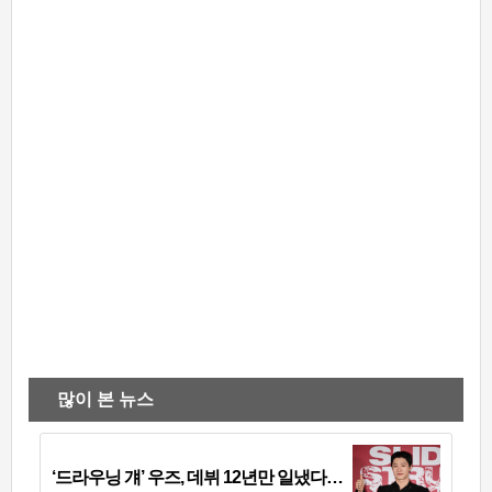
많이 본 뉴스
‘드라우닝 걔’ 우즈, 데뷔 12년만 일냈다…