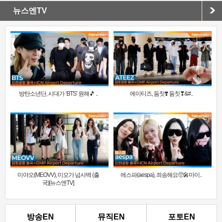
뉴스엔TV
방탄소년단, 시대가 ‘BTS’ 원해🎵 ..
에이티즈, 둠칫❣️ 둠칫❣&#..
미야오(MEOVV), 미모가 넘사벽 (출
에스파(aespa), 죄송해요🥺🎤마이..
국)[뉴스엔TV]
방송EN
뮤직EN
포토EN