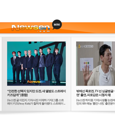
“안전한 선택지 있지만 도전, 새 앨범도 스트레이
밖에선 폭로전, TV선 싱글벙글
키즈답게” [종합]
면’ 출연, 피로감은 시청자 몫
[뉴스엔 글 이민지 기자/사진 이재하 기자]그룹 스트
[뉴스엔 하지원 기자]사생활 논란에
레이 키즈(Stray Kids)가 칠하게 돌아왔다. 스트레이 ...
민의 SBS 예능 '틈만 나면,' 출연분이 