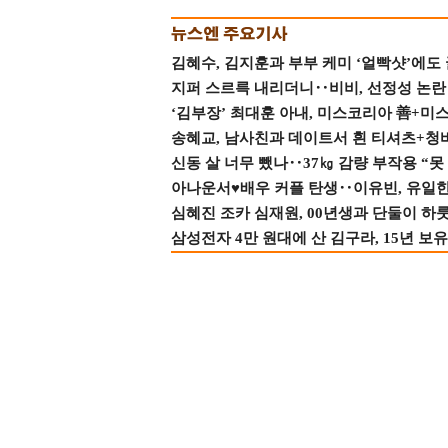
김혜수, 김지훈과 부부 케미 ‘얼빡샷’에도
지퍼 스르륵 내리더니‥비비, 선정성 논란 터
‘김부장’ 최대훈 아내, 미스코리아 善+미
송혜교, 남사친과 데이트서 흰 티셔츠+청
신동 살 너무 뺐나‥37㎏ 감량 부작용 “못
아나운서♥배우 커플 탄생‥이유빈, 유일한 최
심혜진 조카 심재원, 00년생과 단둘이 하룻밤
삼성전자 4만 원대에 산 김구라, 15년 보유