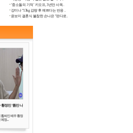
‘중소돌의 기적’ 키오프, 3년만 사옥..
강미나 “13kg 감량 후 예쁘다는 반응 ..
윤보미 결혼식 불참한 손나은 “판다로..
‥황정민 ‘틈만 나
 휩싸인 배우 황정
예정...