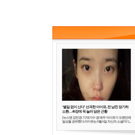
‘별일 없이 산다’ 선곡한 아이유, 전 남친 장기하
소환…46장에 꾹 눌러 담은 근황
[뉴스엔 강민경 기자]가수 겸 배우 아이유가 오랜만에
일상을 공유했다.아이유는 8월 6일 자신의 소셜미디...