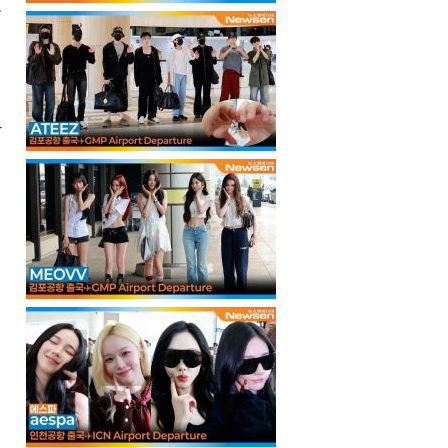
문
케
담