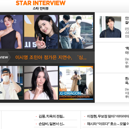
안
잘생
[
스
안효
‘
아? 
[
우
됐다
한
욕..
[
이
루언
-
김풍, 치욕의 전립...
-
이정현, 무보정 맞아? 어마어마한
-
손담비, 일본서 신...
-
채시라 “아프다” 호소→모델 이소