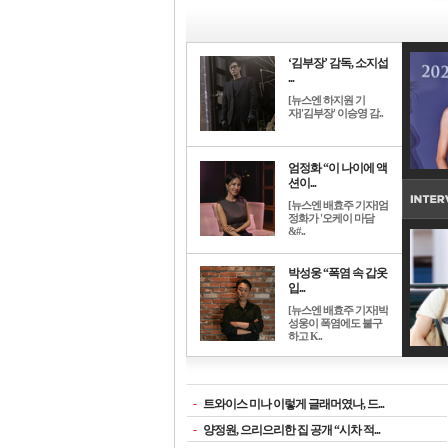
‘김부장’ 감독, 소지섭
...
[뉴스엔 하지원 기
자]'김부장' 이승영 감..
엄정화 “이 나이에 액
션이...
[뉴스엔 배효주 기자]엄
정화가 '오케이 마담
&#..
박성웅 “폭염 속 갑옷
입...
[뉴스엔 배효주 기자]박
성웅이 폭염에도 불구
하고 K..
-
트와이스 미나 이렇게 글래머였나, 드...
-
양정원, 으리으리한 집 공개 “시차 적...