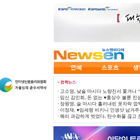
고소영, 낮술 마시다 노량진서 쫓겨나 “점
임신 김민희, 돈 없는 ♥홍상수 불륜 진심
장원영, 술 마시다 흘러내린 옷자락 
이정재, ♥임세령 비키니 인생샷 남겨주
혜리 과감하게 벗었다, 탄수화물 끊고 끈