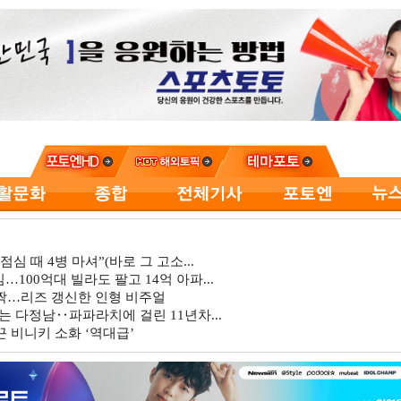
심 때 4병 마셔”(바로 그 고소...
…100억대 빌라도 팔고 14억 아파...
깜짝…리즈 갱신한 인형 비주얼
는 다정남‥파파라치에 걸린 11년차...
 비니키 소화 ‘역대급’