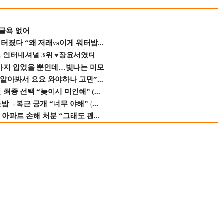
 굴욕 없어
졌다 “왜 저래vs이게 워터밤...
스 인터내셔널 3위 ♥장윤서였다
바지 입었을 뿐인데…빛나는 미모
 알아봐서 요요 와야하나 고민”...
종 선택 “늦어서 미안해” (...
→복근 공개 “너무 야해” (...
 아파트 손해 처분 “그래도 괜...