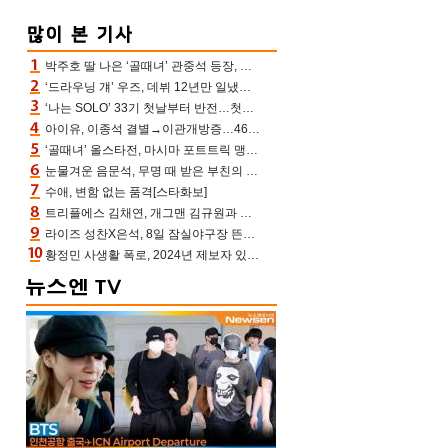
박주호 딸 나은 ‘골때녀’ 관중석 등장, 김민재 복제인간 보고 혼란 [결정적장면]
‘드라우닝 걔’ 우즈, 데뷔 12년만 일냈다…체조경기장 입성 확정
‘나는 SOLO’ 33기 첫날부터 반전…첫인상 0표 영호, 호감남 급부상
아이유, 이종석 결별→이관개방증…46장 꽉 채운 유애나 ♥ “열심히 사는 중”
‘골때녀’ 올스타전, 마시마 포트트릭 맹추격전 5:4 골 잔치 ‘짜릿’ [어제TV]
눈물겨운 음문석, 무명 때 받은 부친의 전재산→폐암 父 세상 떠나기 전 여행(유퀴즈)[어제TV]
수애, 변함 없는 품격[스타화보]
트리플에스 김채연, 개그맨 김규원과 함께 프리뷰쇼 진행 [포토엔HD]
라이즈 성찬X은석, 8일 잠실야구장 뜬다…시구 시타+특별공연까지
황정민 사생활 폭로, 2024년 제보자 있었나 “네가 회사에 전화했니” 녹취록 공개 파장