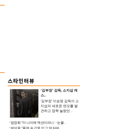
‘김부장’ 감독, 소지섭 캐
스..
'김부장' 이승영 감독이 소
지섭의 새로운 면모를 발
견하고 깜짝 놀랐던 ..
엄정화 “이 나이에 액션이라니‥눈물 ..
박성웅 “폭염 속 갑옷 입고 말 타며 ..