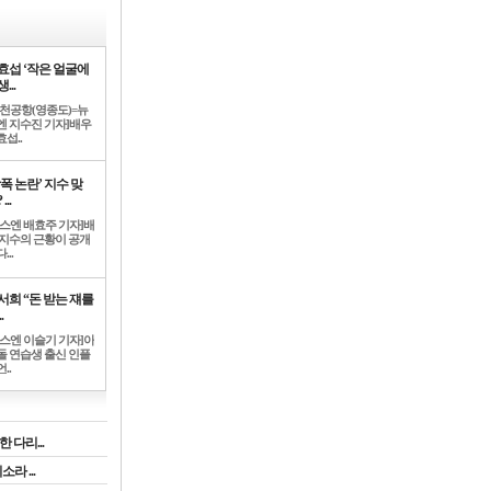
효섭 ‘작은 얼굴에
...
인천공항(영종도)=뉴
엔 지수진 기자]배우
섭..
학폭 논란’ 지수 맞
...
뉴스엔 배효주 기자]배
 지수의 근황이 공개
...
서희 “돈 받는 쟤를
.
뉴스엔 이슬기 기자]아
돌 연습생 출신 인플
..
 다리...
라 ...