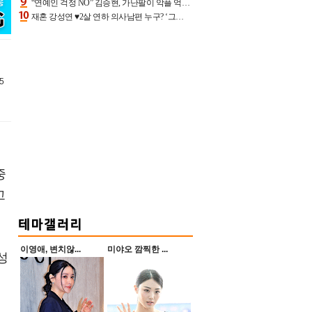
“연예인 걱정 NO” 김승현, 가난팔이 악플 억울할만‥아내+딸과 日 여행
재혼 강성연 ♥2살 연하 의사남편 누구? ‘그알’ 자문의에 훈남 비주얼 초엘리트 스펙 [종합]
5
중
고
이영애, 변치않...
미야오 깜찍한 ...
성