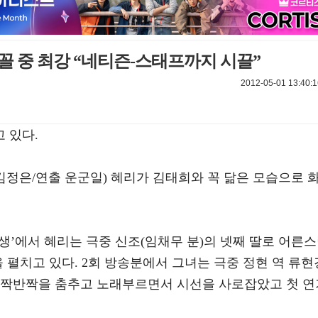
꼴 중 최강 “네티즌-스태프까지 시끌”
2012-05-01 13:40:1
 있다.
 김정은/연출 운군일) 혜리가 김태희와 꼭 닮은 모습으로 
인생’에서 혜리는 극중 신조(임채무 분)의 넷째 딸로 어른
을 펼치고 있다. 2회 방송분에서 그녀는 극중 정현 역 류현
반짝반짝을 춤추고 노래부르면서 시선을 사로잡았고 첫 연