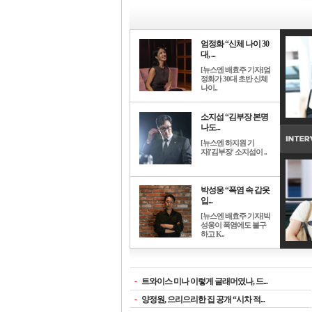
엄정화 “신체 나이 30
대, ...
[뉴스엔 배효주 기자]엄
정화가 30대 초반 신체
나이..
소지섭 “김부장 본명
나도...
[뉴스엔 하지원 기
자]'김부장' 소지섭이 ..
박성웅 “폭염 속 갑옷
입...
[뉴스엔 배효주 기자]박
성웅이 폭염에도 불구
하고 K..
-
트와이스 미나 이렇게 글래머였나, 드...
-
양정원, 으리으리한 집 공개 “시차 적...