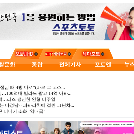
심 때 4병 마셔”(바로 그 고소...
…100억대 빌라도 팔고 14억 아파...
깜짝…리즈 갱신한 인형 비주얼
는 다정남‥파파라치에 걸린 11년차...
 비니키 소화 ‘역대급’