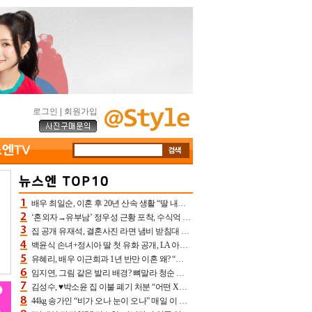
로그인
|
회원가입
배우 최일순, 이혼 후 20년 산속 생활 “딸 내가 버렸다고 원망‥맘 아파”(특종)[어제TV]
‘혼외자→유부남’ 정우성 근황 포착, 수식억 해킹 피해 후배 만났다 “존경하는”
집 공개 유재석, 결혼사진 라면 냄비 받침대 되고 분노‥가족사진도 피해(놀뭐)[어제TV]
백윤식 손녀+정시아 딸 첫 유화 공개, LA 아트쇼→서울국제조각페스타 작가다운 수준급 실력
유혜리, 배우 이근희과 1년 반만 이혼 왜? “식칼 꽂고 의자 던져” 충격 폭로(특종)[어제TV]
임지연, 그림 같은 발리 배경? 뼈말라 청순 비키니 핏에 상대 안 되네
김성수, ♥박소윤 집 이불 폐기 처분 “어떤 X이랑 썼을지 몰라” 질투(신랑수업2)[어제TV]
44kg 송가인 “비가 오나 눈이 오나” 매일 이 운동, 허벅지 근육량 상승+체지방 감소