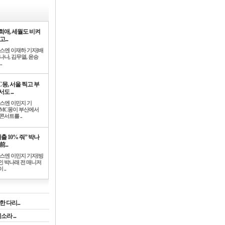
희애, 세월도 비켜
고...
뉴스엔 이재하 기자]배
나나, 김무열, 윤승
.
C몽, 서울 찍고 부
도 ...
뉴스엔 이민지 기
]MC몽이 부산에서
콘서트를 ..
출 10% 줘” 박나
前...
뉴스엔 이민지 기자]방
인 박나래 전 매니저
 ..
 다리...
라 ...