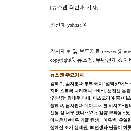
[뉴스엔 최신애 기자]
최신애 yshnsa@
기사제보 및 보도자료 newsen@news
copyrightⓒ 뉴스엔. 무단전재 & 
김혜수, 김지훈과 부부 케미 ‘얼빡샷’에도
지퍼 스르륵 내리더니‥비비, 선정성 논란 터
‘김부장’ 최대훈 아내, 미스코리아 善+미
송혜교, 남사친과 데이트서 흰 티셔츠+청
신동 살 너무 뺐나‥37㎏ 감량 부작용 “못
아나운서♥배우 커플 탄생‥이유빈, 유일한 최
심혜진 조카 심재원, 00년생과 단둘이 하룻밤