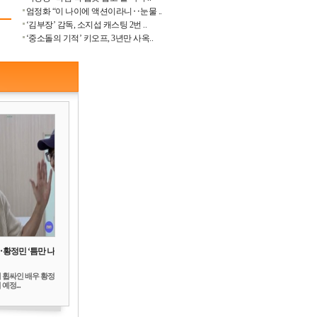
엄정화 “이 나이에 액션이라니‥눈물 ..
‘김부장’ 감독, 소지섭 캐스팅 2번 ..
‘중소돌의 기적’ 키오프, 3년만 사옥..
‥황정민 ‘틈만 나
 휩싸인 배우 황정
예정...