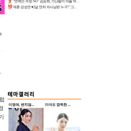
“연예인 걱정 NO” 김승현, 가난팔이 악플 억울할만‥아내+딸과 日 여행
재혼 강성연 ♥2살 연하 의사남편 누구? ‘그알’ 자문의에 훈남 비주얼 초엘리트 스펙 [종합]
6
화
스럽
이영애, 변치않...
미야오 깜찍한 ...
경
기