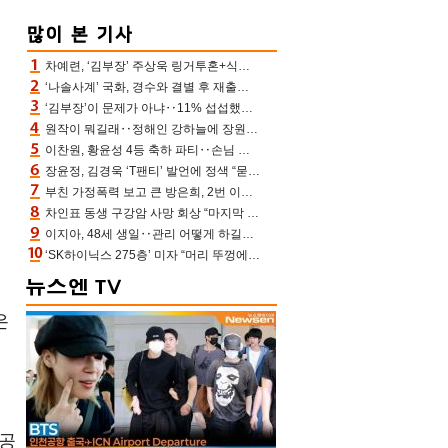
차예련, ‘김부장’ 주상욱 링거투혼+식스팩 비화 “옷 벗는데 아저씨는 안 된다고”(차장금)
‘나솔사계’ 국화, 경수와 결별 후 재출연…첫인상 3표 몰표
‘김부장’이 문제가 아냐‥11% 섭섭했던 ‘재벌X형사2’ 돈·빽 총동원해 컴백 [TV보고서]
원작이 뭐길래‥정해인 강하늘에 장원영까지 참여한 이 영화
이찬원, 황윤성 4등 축하 파티‥손님 모으려 블랙핑크 지수와 친한 척(편스토랑)[어제TV]
장윤정, 김경욱 ‘T팬티’ 발언에 정색 “묻지 않았는데, 그것도 성희롱”(장공장)
부친 가정폭력 보고 큰 방은희, 2번 이혼 후 잠수→母 고독사에 자책(특종세상)[어제TV]
차인표 동생 구강암 사망 회상 “마지막 순간 동생 손 잡아준 신애라, 두고두고 고마워” (신애라이프)
이지아, 48세 생일‥관리 어떻게 하길래 놀라운 동안 미모
‘SK하이닉스 275층’ 미자 “머리 뚜껑에서 사, 주식만 안 해도 돈 버는 것”
재
은
 공