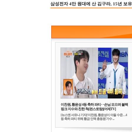
삼성전자 4만 원대에 산 김구라, 15년 보유
이찬원, 황윤성 4등 축하 파티‥손님 모으려 블랙
핑크 지수와 친한 척(편스토랑)[어제TV]
[뉴스엔 서유나 기자]'이찬원, 황윤성이 아들 수준…4
등 축하 파티 위해 황금 인맥 총동원'가수 ...