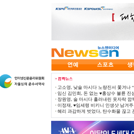
고소영, 낮술 마시다 노량진서 쫓겨나 “점
임신 김민희, 돈 없는 ♥홍상수 불륜 진심
장원영, 술 마시다 흘러내린 옷자락 
이정재, ♥임세령 비키니 인생샷 남겨주
혜리 과감하게 벗었다, 탄수화물 끊고 끈