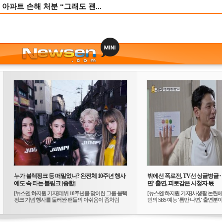
 아파트 손해 처분 “그래도 괜...
누가 블랙핑크 등 떠밀었나? 완전체 10주년 행사
밖에선 폭로전, TV선 싱글벙글
에도 속 타는 블링크 [종합]
면’ 출연, 피로감은 시청자 몫
[뉴스엔 하지원 기자]데뷔 10주년을 맞이한 그룹 블랙
[뉴스엔 하지원 기자]사생활 논란에
핑크 기념 행사를 둘러싼 팬들의 아쉬움이 좀처럼
민의 SBS 예능 '틈만 나면,' 출연분이 
가...