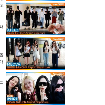
으고
라
 톱
가
후