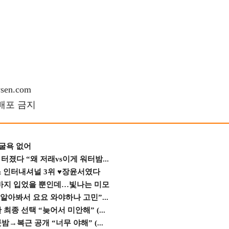
en.com
재배포 금지
 굴욕 없어
졌다 “왜 저래vs이게 워터밤...
스 인터내셔널 3위 ♥장윤서였다
바지 입었을 뿐인데…빛나는 미모
 알아봐서 요요 와야하나 고민”...
종 선택 “늦어서 미안해” (...
→복근 공개 “너무 야해” (...