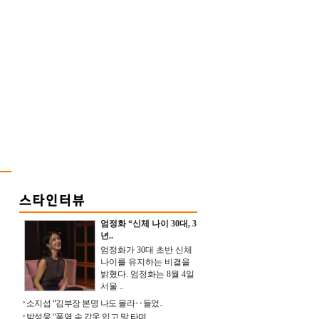
엄정화 “신체 나이 30대, 3
년..
엄정화가 30대 초반 신체
나이를 유지하는 비결을
밝혔다. 엄정화는 8월 4일
서울 ..
소지섭 “김부장 본명 나도 몰라‥들었..
박성웅 “폭염 속 갑옷 입고 말 타며 ..