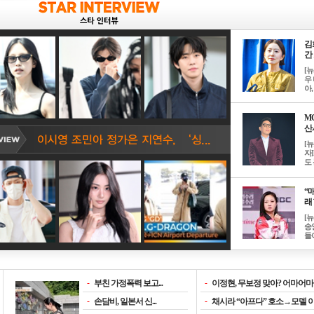
김
간 
[
우 
아, .
M
산서
[
자
도 
“매
래 
[
송
들이
-
부친 가정폭력 보고...
-
이정현, 무보정 맞아? 어마어마한
-
손담비, 일본서 신...
-
채시라 “아프다” 호소→모델 이소