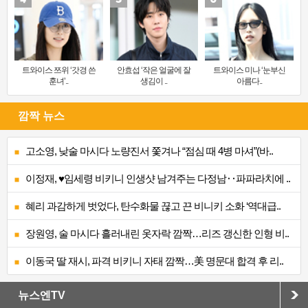
트와이스 쯔위 ‘갓경 쓴
안효섭 ‘작은 얼굴에 잘
트와이스 미나 ‘눈부신
훈녀’..
생김이 ..
아름다..
깜짝 뉴스
고소영, 낮술 마시다 노량진서 쫓겨나 “점심 때 4병 마셔”(바..
이정재, ♥임세령 비키니 인생샷 남겨주는 다정남‥파파라치에 ..
혜리 과감하게 벗었다, 탄수화물 끊고 끈 비니키 소화 ‘역대급..
장원영, 술 마시다 흘러내린 옷자락 깜짝…리즈 갱신한 인형 비..
이동국 딸 재시, 파격 비키니 자태 깜짝…美 명문대 합격 후 리..
뉴스엔TV