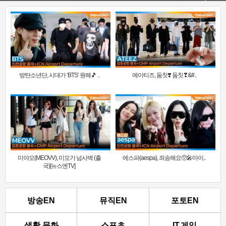
방탄소년단, 시대가 ‘BTS’ 원해🎵 ..
에이티즈, 둠칫❣️ 둠칫❣&#..
미야오(MEOVV), 미모가 넘사벽 (출
에스파(aespa), 죄송해요🥺🎤마이..
국)[뉴스엔TV]
방송EN
뮤직EN
포토EN
생활.문화
스포츠
IT.게임