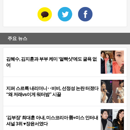
주요 뉴스
김혜수, 김지훈과 부부 케미 ‘얼빡샷’에도 굴욕 없
어
지퍼 스르륵 내리더니‥비비, 선정성 논란 터졌다
“왜 저래vs이게 워터밤” 시끌
‘김부장’ 최대훈 아내, 미스코리아 善+미스 인터내
셔널 3위 ♥장윤서였다