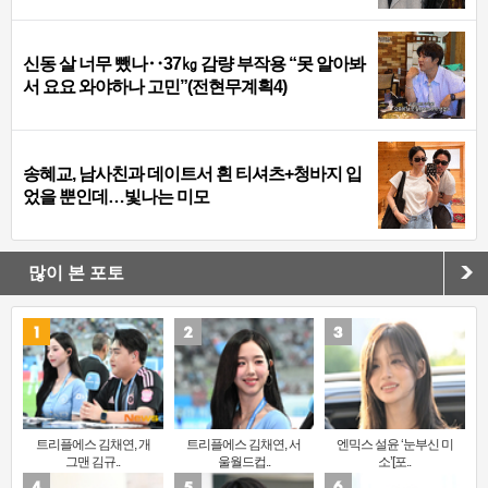
신동 살 너무 뺐나‥37㎏ 감량 부작용 “못 알아봐
서 요요 와야하나 고민”(전현무계획4)
송혜교, 남사친과 데이트서 흰 티셔츠+청바지 입
었을 뿐인데…빛나는 미모
많이 본 포토
트리플에스 김채연, 개
트리플에스 김채연, 서
엔믹스 설윤 ‘눈부신 미
그맨 김규..
울월드컵..
소’[포..