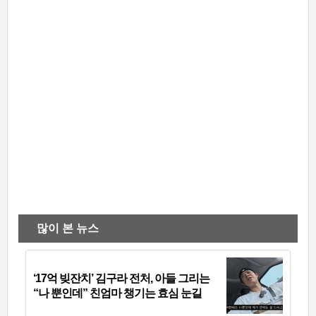
많이 본 뉴스
‘17억 빚잔치’ 김구라 전처, 아들 그리는
“나 뿐인데” 친엄마 챙기는 효심 눈길