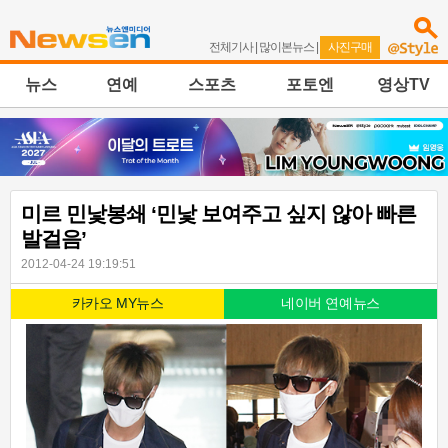
전체기사
|
많이본뉴스
|
사진구매
뉴스
연예
스포츠
포토엔
영상TV
미르 민낯봉쇄 ‘민낯 보여주고 싶지 않아 빠른
발걸음’
2012-04-24 19:19:51
카카오 MY뉴스
네이버 연예뉴스