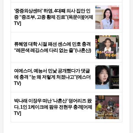
‘중증외상센터’ 하영, 4대째 의사 집안 인
증 “증조부, 고종 황제 진료”(옥문아)[어제
TV]
류혜영 대학 시절 패션 센스에 민호 충격
“레몬색 레깅스에 다리 없는 줄”(나혼산)
여에스더, 예능서 민낯 공개했다가 댓글
에 충격 “눈 왜 저렇게 처졌냐고”(에스더
TV)
박나래 이장우 떠난 ‘나혼산’ 덩어리즈 왔
다, 1인 1케이크에 팜유 전현무 충격[어제
TV]