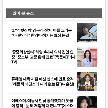
많이 본 뉴스
‘17억 빚잔치’ 김구라 전처, 아들 그리는
“나 뿐인데” 친엄마 챙기는 효심 눈길
‘중증외상센터’ 하영, 4대째 의사 집안 인
증 “증조부, 고종 황제 진료”(옥문아)[어제
TV]
류혜영 대학 시절 패션 센스에 민호 충격
“레몬색 레깅스에 다리 없는 줄”(나혼산)
여에스더, 예능서 민낯 공개했다가 댓글
에 충격 “눈 왜 저렇게 처졌냐고”(에스더