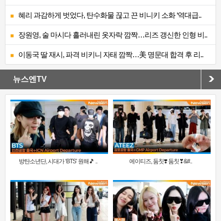
혜리 과감하게 벗었다, 탄수화물 끊고 끈 비니키 소화 ‘역대급..
장원영, 술 마시다 흘러내린 옷자락 깜짝…리즈 갱신한 인형 비..
이동국 딸 재시, 파격 비키니 자태 깜짝…美 명문대 합격 후 리..
뉴스엔TV
방탄소년단, 시대가 ‘BTS’ 원해🎵 ..
에이티즈, 둠칫❣️ 둠칫❣&#..