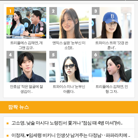
트리플에스 김채연, 개
엔믹스 설윤 ‘눈부신 미
트와이스 쯔위 ‘갓경 쓴
그맨 김규..
소’[포..
훈녀’..
안효섭 ‘작은 얼굴에 잘
트와이스 미나 ‘눈부신
트리플에스 김채연, 인
생김이 ..
아름다..
형 그 자..
깜짝 뉴스
고소영, 낮술 마시다 노량진서 쫓겨나 “점심 때 4병 마셔”(바..
이정재, ♥임세령 비키니 인생샷 남겨주는 다정남‥파파라치에 ..