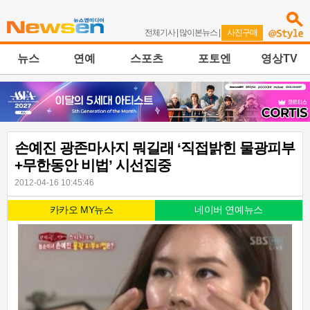
전체기사
|
많이본뉴스
|
사진구매
뉴스
연예
스포츠
포토엔
영상TV
손예진 광존마사지 뭐길래 ‘직접밝힌 물광피부
+무한동안 비법’ 시선집중
2012-04-16 10:45:46
카카오 MY뉴스
네이버 연예뉴스