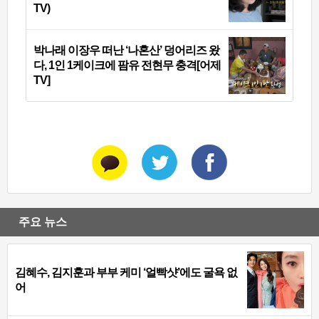
TV)
박나래 이장우 떠난 ‘나혼산’ 덩어리즈 왔
다, 1인 1케이크에 팜유 전현무 충격[어제
TV]
주요 뉴스
김혜수, 김지훈과 부부 케미 ‘얼빡샷’에도 굴욕 없
어