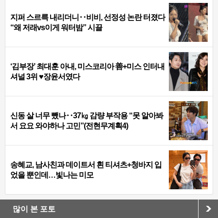
지퍼 스르륵 내리더니‥비비, 선정성 논란 터졌다
“왜 저래vs이게 워터밤” 시끌
‘김부장’ 최대훈 아내, 미스코리아 善+미스 인터내
셔널 3위 ♥장윤서였다
신동 살 너무 뺐나‥37㎏ 감량 부작용 “못 알아봐
서 요요 와야하나 고민”(전현무계획4)
송혜교, 남사친과 데이트서 흰 티셔츠+청바지 입
었을 뿐인데…빛나는 미모
많이 본 포토