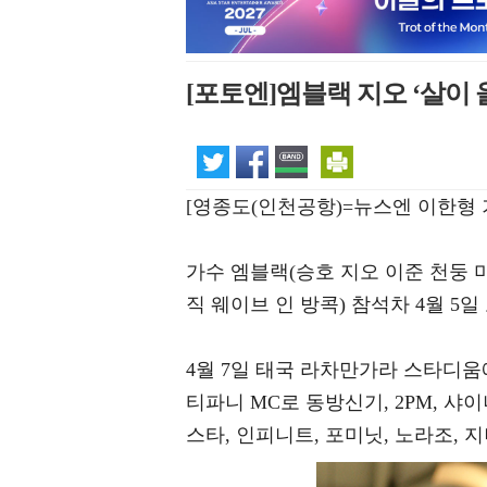
[포토엔]엠블랙 지오 ‘살이 
[영종도(인천공항)=뉴스엔 이한형 
가수 엠블랙(승호 지오 이준 천둥 미르)이 M
직 웨이브 인 방콕) 참석차 4월 5
4월 7일 태국 라차만가라 스타디움에
티파니 MC로 동방신기, 2PM, 샤이니
스타, 인피니트, 포미닛, 노라조, 