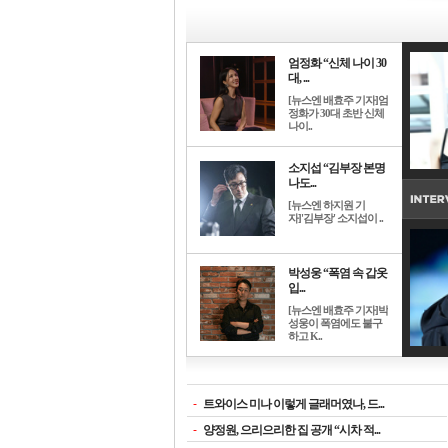
엄정화 “신체 나이 30
대, ...
[뉴스엔 배효주 기자]엄
정화가 30대 초반 신체
나이..
소지섭 “김부장 본명
나도...
[뉴스엔 하지원 기
자]'김부장' 소지섭이 ..
박성웅 “폭염 속 갑옷
입...
[뉴스엔 배효주 기자]박
성웅이 폭염에도 불구
하고 K..
-
트와이스 미나 이렇게 글래머였나, 드...
-
양정원, 으리으리한 집 공개 “시차 적...