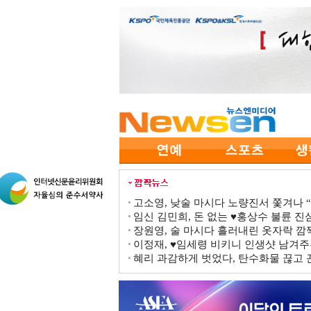
고소영, 낮술 마시다 노량진서 쫓겨나 “점
임신 김민희, 돈 없는 ♥홍상수 불륜 진심
장원영, 술 마시다 흘러내린 옷자락 
이정재, ♥임세령 비키니 인생샷 남겨주
혜리 과감하게 벗었다, 탄수화물 끊고 끈