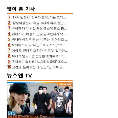
‘17억 빚잔치’ 김구라 전처, 아들 그리는 “나 뿐인데” 친엄마 챙기는 효심 눈길
‘중증외상센터’ 하영, 4대째 의사 집안 인증 “증조부, 고종 황제 진료”(옥문아)[어제TV]
류혜영 대학 시절 패션 센스에 민호 충격 “레몬색 레깅스에 다리 없는 줄”(나혼산)
여에스더, 예능서 민낯 공개했다가 댓글에 충격 “눈 왜 저렇게 처졌냐고”(에스더TV)
박나래 이장우 떠난 ‘나혼산’ 덩어리즈 왔다, 1인 1케이크에 팜유 전현무 충격[어제TV]
트와이스 미나 ‘대만으로 가요~’[포토엔HD]
아이유, 전남친 소환한 ‘인증샷’ 일파만파 속…남사친 변우석 선물도 남겼나 ‘훈훈’
유재석 알고리즘 점령한 조회수 2.5억 신박한 다비치, 강민경 덩달아 긴장(해투)
유재석이 달라졌다…‘쉼표, 클럽’ 초호화 코스에 주우재도 감탄 (놀면 뭐하니?)
고경표, 돌아가신 母 언급 “난 아빠 못 될 듯” 족보 태운 부친 응원 뭉클(나혼산)