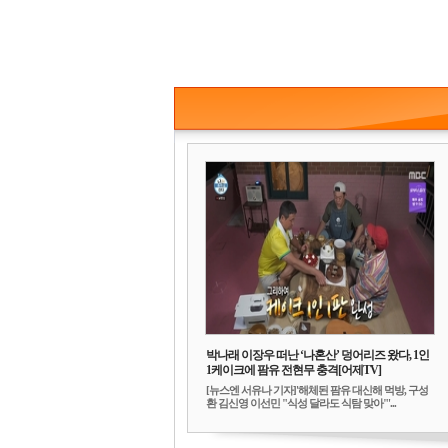
박나래 이장우 떠난 ‘나혼산’ 덩어리즈 왔다, 1인
1케이크에 팜유 전현무 충격[어제TV]
[뉴스엔 서유나 기자]'해체된 팜유 대신해 먹방, 구성
환 김신영 이선민 "식성 달라도 식탐 맞아"'...