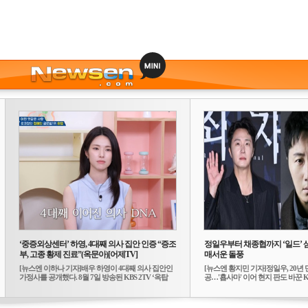
‘중증외상센터’ 하영, 4대째 의사 집안 인증 “증조
정일우부터 채종협까지 ‘일드’ 
부, 고종 황제 진료”(옥문아)[어제TV]
매서운 돌풍
[뉴스엔 이하나 기자]배우 하영이 4대째 의사 집안인
[뉴스엔 황지민 기자]정일우, 20년 
가정사를 공개했다. 8월 7일 방송된 KBS 2TV ‘옥탑
공…'횹사마' 이어 현지 판도 바꾼 K-
방...