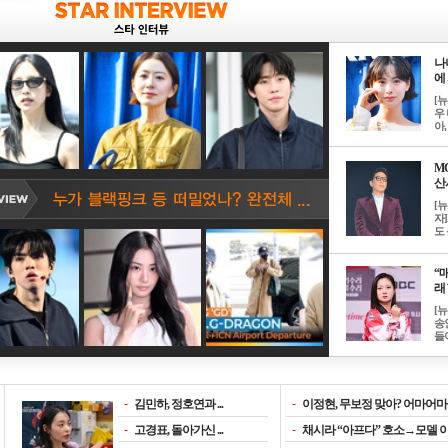
나
에 
[
우 
아, .
M
산서
[
자
도 
“매
래 
[
송
들이
-
김민하, 정호연과 ...
-
이정현, 무보정 맞아? 어마어마한
-
고경표, 돌아가신 ...
-
채시라 “아프다” 호소→모델 이소