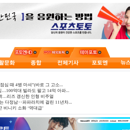
심 때 4병 마셔”(바로 그 고소...
…100억대 빌라도 팔고 14억 아파...
깜짝…리즈 갱신한 인형 비주얼
는 다정남‥파파라치에 걸린 11년차...
 비니키 소화 ‘역대급’