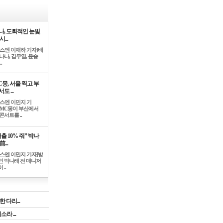
나, 도회적인 눈빛
시...
뉴스엔 이재하 기자]배
나나, 김무열, 윤승
.
C몽, 서울 찍고 부
도 ...
뉴스엔 이민지 기
]MC몽이 부산에서
콘서트를 ..
출 10% 줘” 박나
前...
뉴스엔 이민지 기자]방
인 박나래 전 매니저
 ..
 다리...
라 ...