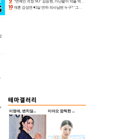
“연예인 걱정 NO” 김승현, 가난팔이 악플 억울할만‥아내+딸과 日 여행
재혼 강성연 ♥2살 연하 의사남편 누구? ‘그알’ 자문의에 훈남 비주얼 초엘리트 스펙 [종합]
2
뮤
,
이영애, 변치않...
미야오 깜찍한 ...
씨