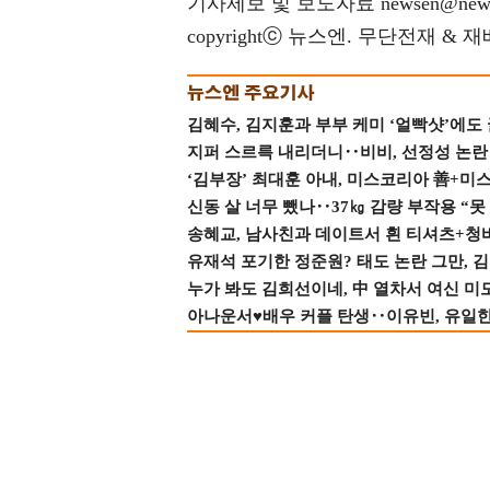
기사제보 및 보도자료 newsen@news
copyrightⓒ 뉴스엔. 무단전재 & 
김혜수, 김지훈과 부부 케미 ‘얼빡샷’에도
지퍼 스르륵 내리더니‥비비, 선정성 논란 터
‘김부장’ 최대훈 아내, 미스코리아 善+미
신동 살 너무 뺐나‥37㎏ 감량 부작용 “못
송혜교, 남사친과 데이트서 흰 티셔츠+청
유재석 포기한 정준원? 태도 논란 그만, 김현
누가 봐도 김희선이네, 中 열차서 여신 미
아나운서♥배우 커플 탄생‥이유빈, 유일한 최