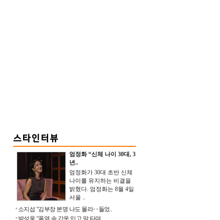
엄정화 “신체 나이 30대, 3
년..
엄정화가 30대 초반 신체
나이를 유지하는 비결을
밝혔다. 엄정화는 8월 4일
서울 ..
소지섭 “김부장 본명 나도 몰라‥들었..
박성웅 “폭염 속 갑옷 입고 말 타며 ..