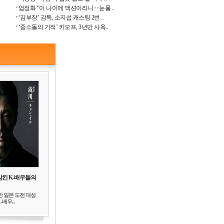
엄정화 “이 나이에 액션이라니‥눈물 ..
‘김부장’ 감독, 소지섭 캐스팅 2번 ..
‘중소돌의 기적’ 키오프, 3년만 사옥..
삼킨 K-배우들의
만 일본 도전 대성
배우...