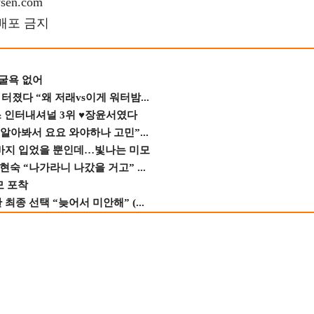
en.com
재배포 금지
 굴욕 없어
졌다 “왜 저래vs이게 워터밤...
스 인터내셔널 3위 ♥장윤서였다
 알아봐서 요요 와야하나 고민”...
바지 입었을 뿐인데…빛나는 미모
숙 “나가라니 나갔을 거고” ...
모 포착
종 선택 “늦어서 미안해” (...