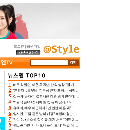
로그인
|
회원가입
배우 최일순, 이혼 후 20년 산속 생활 “딸 내가 버렸다고 원망‥맘 아파”(특종)[어제TV]
‘혼외자→유부남’ 정우성 근황 포착, 수식억 해킹 피해 후배 만났다 “존경하는”
집 공개 유재석, 결혼사진 라면 냄비 받침대 되고 분노‥가족사진도 피해(놀뭐)[어제TV]
백윤식 손녀+정시아 딸 첫 유화 공개, LA 아트쇼→서울국제조각페스타 작가다운 수준급 실력
유혜리, 배우 이근희과 1년 반만 이혼 왜? “식칼 꽂고 의자 던져” 충격 폭로(특종)[어제TV]
임지연, 그림 같은 발리 배경? 뼈말라 청순 비키니 핏에 상대 안 되네
김성수, ♥박소윤 집 이불 폐기 처분 “어떤 X이랑 썼을지 몰라” 질투(신랑수업2)[어제TV]
44kg 송가인 “비가 오나 눈이 오나” 매일 이 운동, 허벅지 근육량 상승+체지방 감소