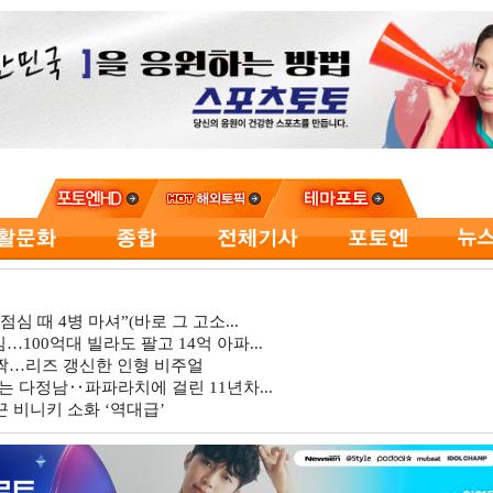
심 때 4병 마셔”(바로 그 고소...
…100억대 빌라도 팔고 14억 아파...
깜짝…리즈 갱신한 인형 비주얼
는 다정남‥파파라치에 걸린 11년차...
 비니키 소화 ‘역대급’