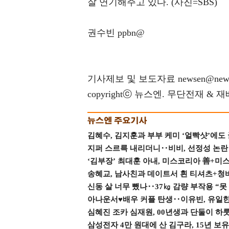
잘 연기해주고 있다. (사진=SBS)
권수빈 ppbn@
기사제보 및 보도자료 newsen@news
copyrightⓒ 뉴스엔. 무단전재 & 
김혜수, 김지훈과 부부 케미 ‘얼빡샷’에도
지퍼 스르륵 내리더니‥비비, 선정성 논란 터
‘김부장’ 최대훈 아내, 미스코리아 善+미
송혜교, 남사친과 데이트서 흰 티셔츠+청
신동 살 너무 뺐나‥37㎏ 감량 부작용 “못
아나운서♥배우 커플 탄생‥이유빈, 유일한 최
심혜진 조카 심재원, 00년생과 단둘이 하룻밤
삼성전자 4만 원대에 산 김구라, 15년 보유