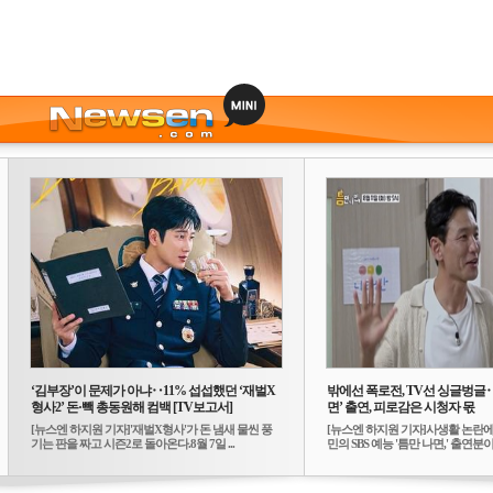
‘김부장’이 문제가 아냐‥11% 섭섭했던 ‘재벌X
밖에선 폭로전, TV선 싱글벙글
형사2’ 돈·빽 총동원해 컴백 [TV보고서]
면’ 출연, 피로감은 시청자 몫
[뉴스엔 하지원 기자]'재벌X형사'가 돈 냄새 물씬 풍
[뉴스엔 하지원 기자]사생활 논란에
기는 판을 짜고 시즌2로 돌아온다.8월 7일 ...
민의 SBS 예능 '틈만 나면,' 출연분이 