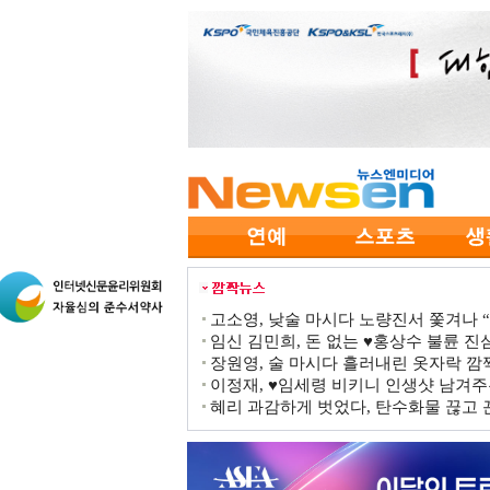
고소영, 낮술 마시다 노량진서 쫓겨나 “점
임신 김민희, 돈 없는 ♥홍상수 불륜 진심
장원영, 술 마시다 흘러내린 옷자락 
이정재, ♥임세령 비키니 인생샷 남겨주
혜리 과감하게 벗었다, 탄수화물 끊고 끈