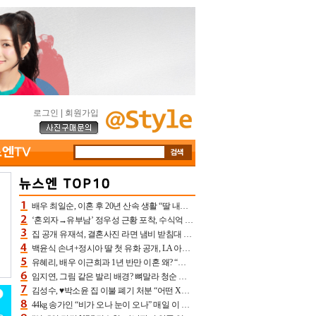
로그인
|
회원가입
배우 최일순, 이혼 후 20년 산속 생활 “딸 내가 버렸다고 원망‥맘 아파”(특종)[어제TV]
‘혼외자→유부남’ 정우성 근황 포착, 수식억 해킹 피해 후배 만났다 “존경하는”
집 공개 유재석, 결혼사진 라면 냄비 받침대 되고 분노‥가족사진도 피해(놀뭐)[어제TV]
백윤식 손녀+정시아 딸 첫 유화 공개, LA 아트쇼→서울국제조각페스타 작가다운 수준급 실력
유혜리, 배우 이근희과 1년 반만 이혼 왜? “식칼 꽂고 의자 던져” 충격 폭로(특종)[어제TV]
임지연, 그림 같은 발리 배경? 뼈말라 청순 비키니 핏에 상대 안 되네
김성수, ♥박소윤 집 이불 폐기 처분 “어떤 X이랑 썼을지 몰라” 질투(신랑수업2)[어제TV]
44kg 송가인 “비가 오나 눈이 오나” 매일 이 운동, 허벅지 근육량 상승+체지방 감소