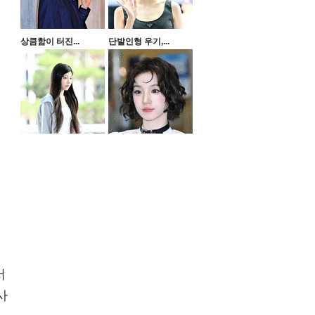
상큼함이 터진...
단발인형 우기,...
서
사