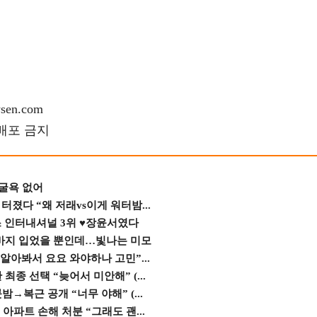
en.com
재배포 금지
 굴욕 없어
졌다 “왜 저래vs이게 워터밤...
스 인터내셔널 3위 ♥장윤서였다
바지 입었을 뿐인데…빛나는 미모
 알아봐서 요요 와야하나 고민”...
종 선택 “늦어서 미안해” (...
→복근 공개 “너무 야해” (...
 아파트 손해 처분 “그래도 괜...