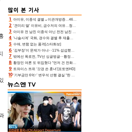
와
의
아이유, 이종석 결별→이관개방증…46장 꽉 채운 유애나 ♥ “열심히 사는 중”
‘견미리 딸’ 이유비, 금수저의 여유…청순 미모에 반전 슬림 라인
아이유 전 남친 이종석 아닌 전전 남친 장기하 소환 ‘별일 없이 산다’ 선곡…46장에 꾹 눌러 담은 근황
홍
‘나솔사계’ 국화, 경수와 결별 후 재출연…첫인상 3표 몰표
수애, 변함 없는 품격[스타화보]
‘김부장’이 문제가 아냐‥11% 섭섭했던 ‘재벌X형사2’ 돈·빽 총동원해 컴백 [TV보고서]
지
밖에선 폭로전, TV선 싱글벙글‥황정민 ‘틈만 나면’ 출연, 피로감은 시청자 몫
황정민 여론 또 뒤집혔다 “먼저 건 전화 62통, 그만 연락해” vs 女팬 “녹취 다 올려” 진흙탕 싸움
트와이스 쯔위 ‘갓경 쓴 훈녀’[포토엔HD]
‘기부금만 6억↑’ 변우석 선행 결실 “한 아이 치료 마쳐”‥‘유캠’ 출연자가 전한 미담
있
리
과