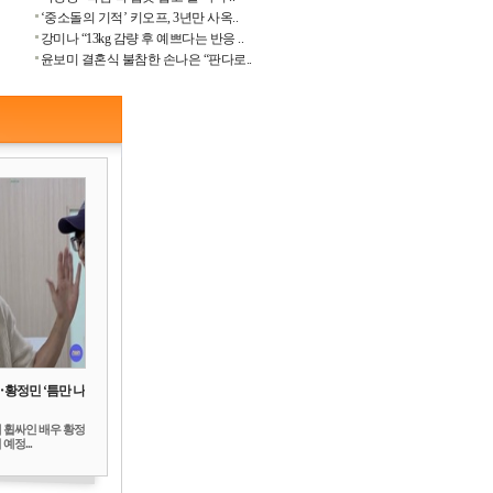
‘중소돌의 기적’ 키오프, 3년만 사옥..
강미나 “13kg 감량 후 예쁘다는 반응 ..
윤보미 결혼식 불참한 손나은 “판다로..
‥황정민 ‘틈만 나
 휩싸인 배우 황정
예정...