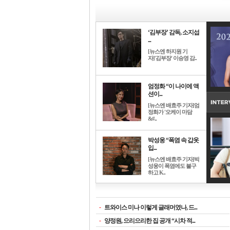
‘김부장’ 감독, 소지섭
...
[뉴스엔 하지원 기
자]'김부장' 이승영 감..
엄정화 “이 나이에 액
션이...
[뉴스엔 배효주 기자]엄
정화가 '오케이 마담
&#..
박성웅 “폭염 속 갑옷
입...
[뉴스엔 배효주 기자]박
성웅이 폭염에도 불구
하고 K..
-
트와이스 미나 이렇게 글래머였나, 드...
-
양정원, 으리으리한 집 공개 “시차 적...