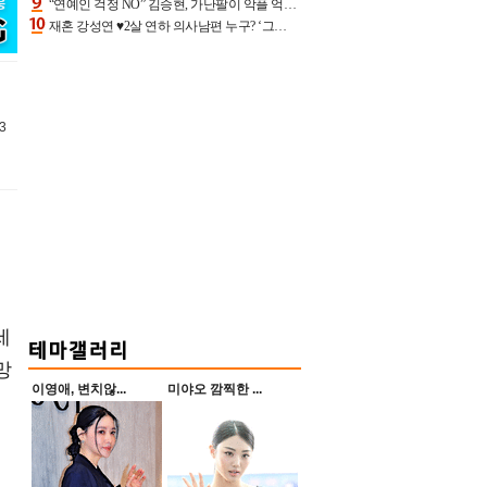
“연예인 걱정 NO” 김승현, 가난팔이 악플 억울할만‥아내+딸과 日 여행
재혼 강성연 ♥2살 연하 의사남편 누구? ‘그알’ 자문의에 훈남 비주얼 초엘리트 스펙 [종합]
3
세
망
이영애, 변치않...
미야오 깜찍한 ...