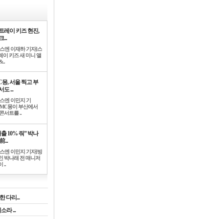
트레이 키즈 현진,
...
뉴스엔 이재하 기자]스
레이 키즈 새 미니 앨
..
C몽, 서울 찍고 부
도 ...
뉴스엔 이민지 기
]MC몽이 부산에서
콘서트를 ..
출 10% 줘” 박나
前...
뉴스엔 이민지 기자]방
인 박나래 전 매니저
 ..
 다리...
라 ...