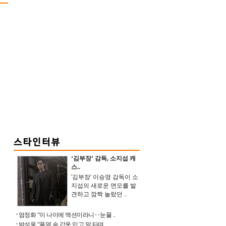
‘김부장’ 감독, 소지섭 캐
스..
'김부장' 이승영 감독이 소
지섭의 새로운 면모를 발
견하고 깜짝 놀랐던 ..
엄정화 “이 나이에 액션이라니‥눈물 ..
박성웅 “폭염 속 갑옷 입고 말 타며 ..