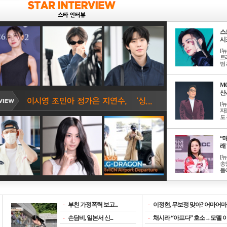
스
시크
[
트
범 &
M
산서
[
자
도 
“매
래 
[
송
들이
-
부친 가정폭력 보고...
-
이정현, 무보정 맞아? 어마어마한
-
손담비, 일본서 신...
-
채시라 “아프다” 호소→모델 이소