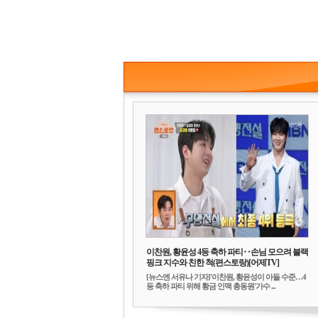
이찬원, 황윤성 4등 축하 파티‥손님 모으려 블랙
핑크 지수와 친한 척(편스토랑)[어제TV]
[뉴스엔 서유나 기자]'이찬원, 황윤성이 아들 수준…4
등 축하 파티 위해 황금 인맥 총동원'가수 ...