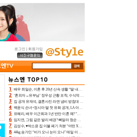
로그인
|
회원가입
배우 최일순, 이혼 후 20년 산속 생활 “딸 내가 버렸다고 원망‥맘 아파”(특종)[어제TV]
‘혼외자→유부남’ 정우성 근황 포착, 수식억 해킹 피해 후배 만났다 “존경하는”
집 공개 유재석, 결혼사진 라면 냄비 받침대 되고 분노‥가족사진도 피해(놀뭐)[어제TV]
백윤식 손녀+정시아 딸 첫 유화 공개, LA 아트쇼→서울국제조각페스타 작가다운 수준급 실력
유혜리, 배우 이근희과 1년 반만 이혼 왜? “식칼 꽂고 의자 던져” 충격 폭로(특종)[어제TV]
임지연, 그림 같은 발리 배경? 뼈말라 청순 비키니 핏에 상대 안 되네
김성수, ♥박소윤 집 이불 폐기 처분 “어떤 X이랑 썼을지 몰라” 질투(신랑수업2)[어제TV]
44kg 송가인 “비가 오나 눈이 오나” 매일 이 운동, 허벅지 근육량 상승+체지방 감소