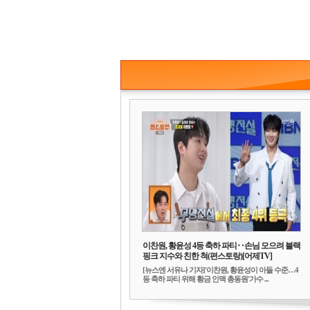
이찬원, 황윤성 4등 축하 파티‥손님 모으려 블랙
핑크 지수와 친한 척(편스토랑)[어제TV]
[뉴스엔 서유나 기자]'이찬원, 황윤성이 아들 수준…4
등 축하 파티 위해 황금 인맥 총동원'가수 ...