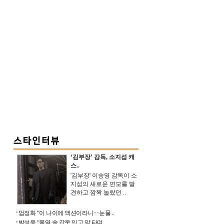
‘김부장’ 감독, 소지섭 캐
스..
'김부장' 이승영 감독이 소
지섭의 새로운 면모를 발
견하고 깜짝 놀랐던 ..
엄정화 “이 나이에 액션이라니‥눈물 ..
박성웅 “폭염 속 갑옷 입고 말 타며 ..