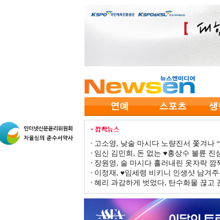
고소영, 낮술 마시다 노량진서 쫓겨나 “점
임신 김민희, 돈 없는 ♥홍상수 불륜 진심
장원영, 술 마시다 흘러내린 옷자락 
이정재, ♥임세령 비키니 인생샷 남겨주
혜리 과감하게 벗었다, 탄수화물 끊고 끈