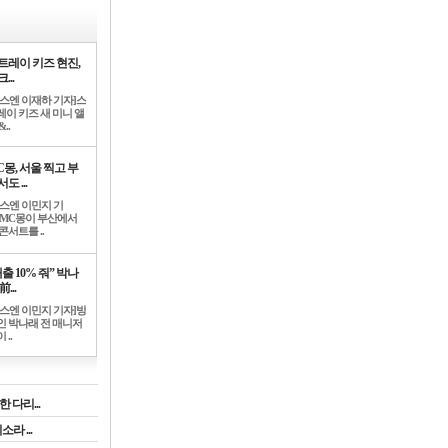
트레이 키즈 현진,
...
뉴스엔 이재하 기자]스
레이 키즈 새 미니 앨
..
C몽, 서울 찍고 부
도 ...
뉴스엔 이민지 기
]MC몽이 부산에서
콘서트를 ..
출 10% 줘” 박나
前...
뉴스엔 이민지 기자]방
인 박나래 전 매니저
 ..
 다리...
라 ...