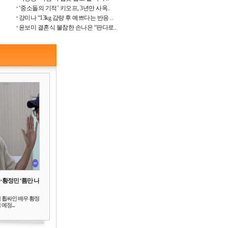
‘중소돌의 기적’ 키오프, 3년만 사옥..
강미나 “13kg 감량 후 예쁘다는 반응 ..
윤보미 결혼식 불참한 손나은 “판다로..
‥황정민 ‘틈만 나
 휩싸인 배우 황정
예정...