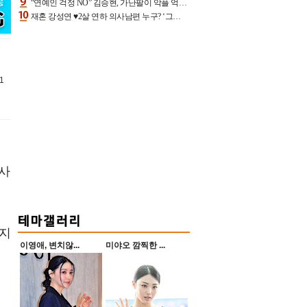
“연예인 걱정 NO” 김승현, 가난팔이 악플 억울할만‥아내+딸과 日 여행
재혼 강성연 ♥2살 연하 의사남편 누구? ‘그알’ 자문의에 훈남 비주얼 초엘리트 스펙 [종합]
1
첫사
수지
이영애, 변치않...
미야오 깜찍한 ...