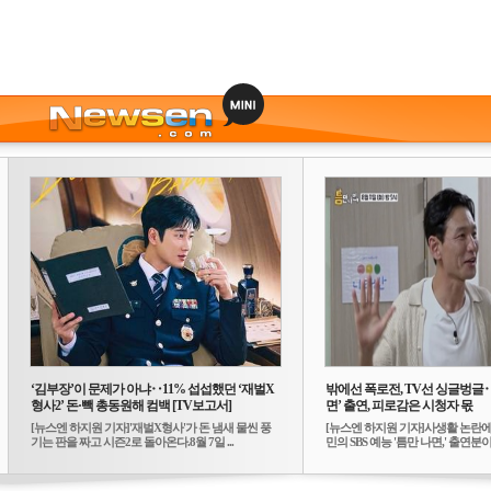
‘김부장’이 문제가 아냐‥11% 섭섭했던 ‘재벌X
밖에선 폭로전, TV선 싱글벙글
형사2’ 돈·빽 총동원해 컴백 [TV보고서]
면’ 출연, 피로감은 시청자 몫
[뉴스엔 하지원 기자]'재벌X형사'가 돈 냄새 물씬 풍
[뉴스엔 하지원 기자]사생활 논란에
기는 판을 짜고 시즌2로 돌아온다.8월 7일 ...
민의 SBS 예능 '틈만 나면,' 출연분이 