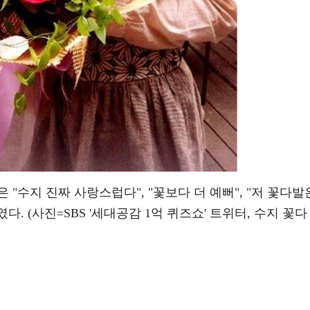
"수지 진짜 사랑스럽다", "꽃보다 더 예뻐", "저 꽃다발
다. (사진=SBS '세대공감 1억 퀴즈쇼' 트위터, 수지 꽃다