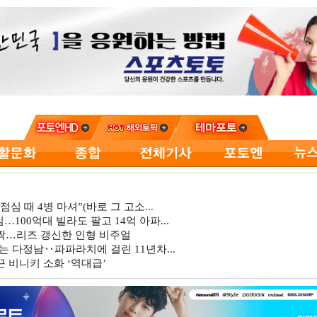
심 때 4병 마셔”(바로 그 고소...
…100억대 빌라도 팔고 14억 아파...
깜짝…리즈 갱신한 인형 비주얼
는 다정남‥파파라치에 걸린 11년차...
 비니키 소화 ‘역대급’