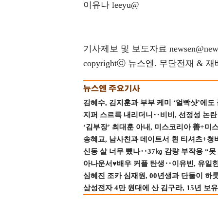
이유나 leeyu@
기사제보 및 보도자료 newsen@news
copyrightⓒ 뉴스엔. 무단전재 & 
김혜수, 김지훈과 부부 케미 ‘얼빡샷’에도
지퍼 스르륵 내리더니‥비비, 선정성 논란 터
‘김부장’ 최대훈 아내, 미스코리아 善+미
송혜교, 남사친과 데이트서 흰 티셔츠+청
신동 살 너무 뺐나‥37㎏ 감량 부작용 “못
아나운서♥배우 커플 탄생‥이유빈, 유일한 최
심혜진 조카 심재원, 00년생과 단둘이 하룻밤
삼성전자 4만 원대에 산 김구라, 15년 보유