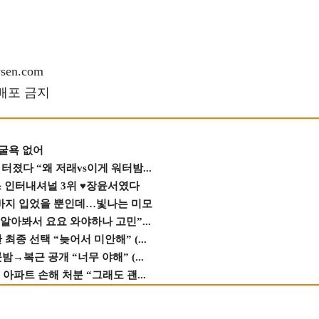
en.com
재배포 금지
 굴욕 없어
졌다 “왜 저래vs이게 워터밤...
스 인터내셔널 3위 ♥장윤서였다
바지 입었을 뿐인데…빛나는 미모
 알아봐서 요요 와야하나 고민”...
종 선택 “늦어서 미안해” (...
→복근 공개 “너무 야해” (...
 아파트 손해 처분 “그래도 괜...