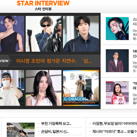
스
시크
[
트
범 &
M
산서
[
자
도 
“매
래 
[
송
들이
-
부친 가정폭력 보고...
-
이정현, 무보정 맞아? 어마어마한
-
손담비, 일본서 신...
-
채시라 “아프다” 호소→모델 이소