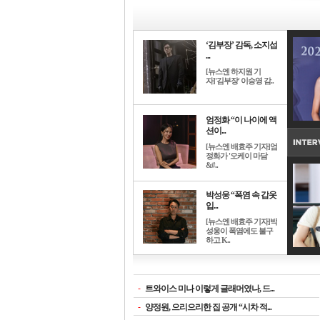
‘김부장’ 감독, 소지섭
...
[뉴스엔 하지원 기
자]'김부장' 이승영 감..
엄정화 “이 나이에 액
션이...
[뉴스엔 배효주 기자]엄
정화가 '오케이 마담
&#..
박성웅 “폭염 속 갑옷
입...
[뉴스엔 배효주 기자]박
성웅이 폭염에도 불구
하고 K..
-
트와이스 미나 이렇게 글래머였나, 드...
-
양정원, 으리으리한 집 공개 “시차 적...