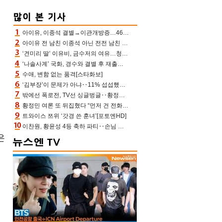
아이유, 이종석 결별→이관개방증…46장 꽉 채운 유애나 ♥ “열심히 사는 중”
아이유 전 남친 이종석 아닌 전전 남친 장기하 소환 ‘별일 없이 산다’ 선곡…46장에 꾹 눌러 담은 근황
‘견미리 딸’ 이유비, 금수저의 여유…청순 미모에 반전 슬림 라인
‘나솔사계’ 국화, 경수와 결별 후 재출연…첫인상 3표 몰표
수애, 변함 없는 품격[스타화보]
‘김부장’이 문제가 아냐‥11% 섭섭했던 ‘재벌X형사2’ 돈·빽 총동원해 컴백 [TV보고서]
밖에선 폭로전, TV선 싱글벙글‥황정민 ‘틈만 나면’ 출연, 피로감은 시청자 몫
황정민 여론 또 뒤집혔다 “먼저 건 전화 62통, 그만 연락해” vs 女팬 “녹취 다 올려” 진흙탕 싸움
트와이스 쯔위 ‘갓경 쓴 훈녀’[포토엔HD]
이찬원, 황윤성 4등 축하 파티‥손님 모으려 블랙핑크 지수와 친한 척(편스토랑)[어제TV]
은