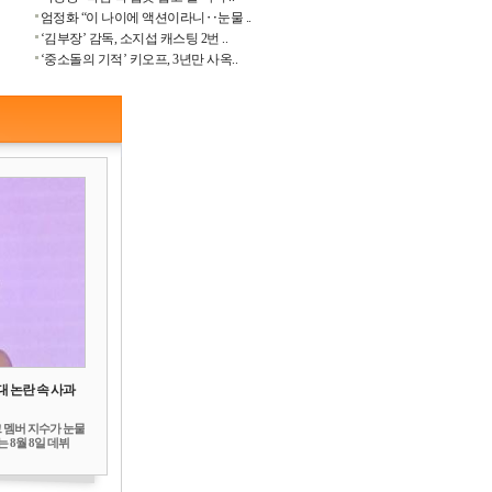
엄정화 “이 나이에 액션이라니‥눈물 ..
‘김부장’ 감독, 소지섭 캐스팅 2번 ..
‘중소돌의 기적’ 키오프, 3년만 사옥..
대 논란 속 사과
 멤버 지수가 눈물
 8월 8일 데뷔