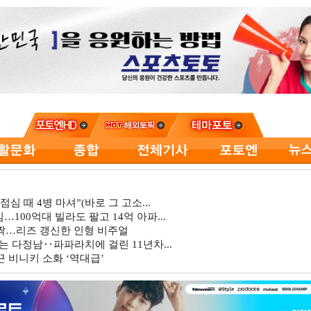
심 때 4병 마셔”(바로 그 고소...
…100억대 빌라도 팔고 14억 아파...
깜짝…리즈 갱신한 인형 비주얼
는 다정남‥파파라치에 걸린 11년차...
 비니키 소화 ‘역대급’