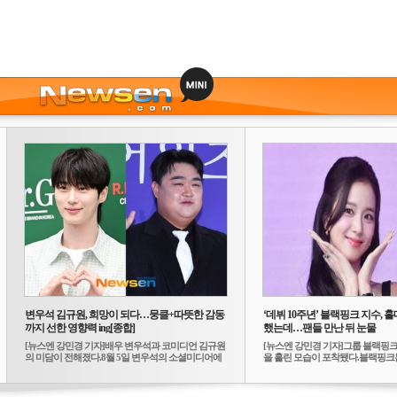
변우석 김규원, 희망이 되다…뭉클+따뜻한 감동
‘데뷔 10주년’ 블랙핑크 지수, 홀
까지 선한 영향력 ing[종합]
했는데…팬들 만난 뒤 눈물
[뉴스엔 강민경 기자]배우 변우석과 코미디언 김규원
[뉴스엔 강민경 기자]그룹 블랙핑크
의 미담이 전해졌다.8월 5일 변우석의 소셜미디어에
을 흘린 모습이 포착됐다.블랙핑크는
는 ...
10...