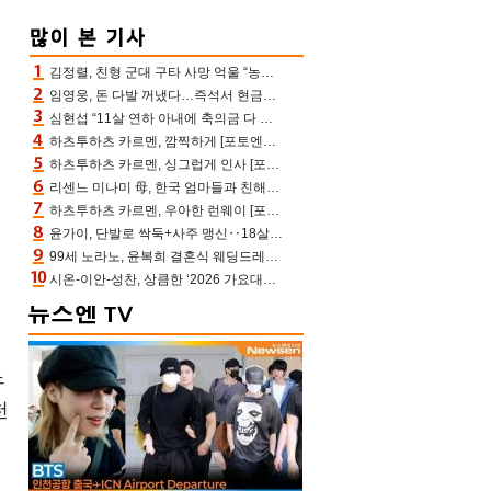
김정렬, 친형 군대 구타 사망 억울 “농약사 처리, 범인 찾았지만…엄마는 이미 치매”(데이앤나잇)
임영웅, 돈 다발 꺼냈다…즉석서 현금으로 수당 챙겨주는 ‘구단주’
심현섭 “11살 연하 아내에 축의금 다 뺏겨, 집도 아내 명의” (동치미)[결정적장면]
하츠투하츠 카르멘, 깜찍하게 [포토엔HD]
하츠투하츠 카르멘, 싱그럽게 인사 [포토엔HD]
리센느 미나미 母, 한국 엄마들과 친해진 비결=BTS “최애 정국 얘기로 통해”(전참시)
하츠투하츠 카르멘, 우아한 런웨이 [포토엔HD]
윤가이, 단발로 싹둑+사주 맹신‥18살 연상 ♥장기하 반한 엉뚱·열정 매력(전참시)
99세 노라노, 윤복희 결혼식 웨딩드레스 제작자였다…극찬 세례
시온-이안-성찬, 상큼한 ‘2026 가요대전 썸머’ MC [포토엔HD]
느
천