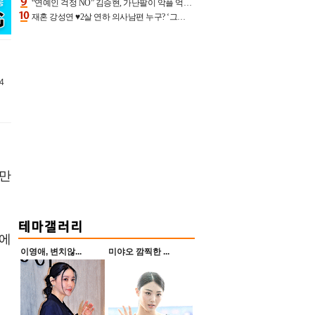
“연예인 걱정 NO” 김승현, 가난팔이 악플 억울할만‥아내+딸과 日 여행
재혼 강성연 ♥2살 연하 의사남편 누구? ‘그알’ 자문의에 훈남 비주얼 초엘리트 스펙 [종합]
4
지만
이에
이영애, 변치않...
미야오 깜찍한 ...