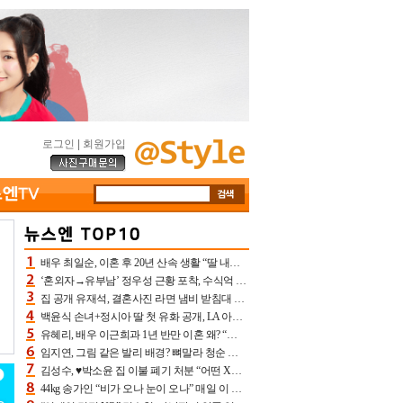
로그인
|
회원가입
배우 최일순, 이혼 후 20년 산속 생활 “딸 내가 버렸다고 원망‥맘 아파”(특종)[어제TV]
‘혼외자→유부남’ 정우성 근황 포착, 수식억 해킹 피해 후배 만났다 “존경하는”
집 공개 유재석, 결혼사진 라면 냄비 받침대 되고 분노‥가족사진도 피해(놀뭐)[어제TV]
백윤식 손녀+정시아 딸 첫 유화 공개, LA 아트쇼→서울국제조각페스타 작가다운 수준급 실력
유혜리, 배우 이근희과 1년 반만 이혼 왜? “식칼 꽂고 의자 던져” 충격 폭로(특종)[어제TV]
임지연, 그림 같은 발리 배경? 뼈말라 청순 비키니 핏에 상대 안 되네
김성수, ♥박소윤 집 이불 폐기 처분 “어떤 X이랑 썼을지 몰라” 질투(신랑수업2)[어제TV]
44kg 송가인 “비가 오나 눈이 오나” 매일 이 운동, 허벅지 근육량 상승+체지방 감소