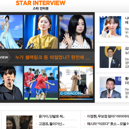
나
에 
[
우 
아, .
김
노한
[
경
갑론
황
11일
[
정
로 
-
윤가이, 단발로 싹...
-
이정현, 무보정 맞아? 어마어마한
-
고경표, 돌아가신 ...
-
채시라 “아프다” 호소→모델 이소