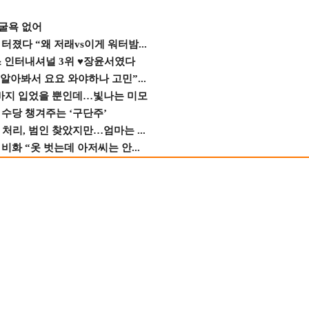
 굴욕 없어
졌다 “왜 저래vs이게 워터밤...
스 인터내셔널 3위 ♥장윤서였다
 알아봐서 요요 와야하나 고민”...
바지 입었을 뿐인데…빛나는 미모
수당 챙겨주는 ‘구단주’
 처리, 범인 찾았지만…엄마는 ...
비화 “옷 벗는데 아저씨는 안...