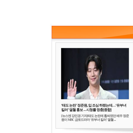
‘태도 논란’ 정준원, 입 조심 하랬는데…‘유부녀
킬러’ 열혈 홍보→시청률 껑충[종합]
[뉴스엔 강민경 기자]태도 논란에 휩싸였던 배우 정준
원이 MBC 금토드라마 '유부녀 킬러' 열혈 ...