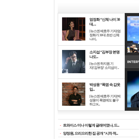
엄정화 “신체 나이 30
대, ...
[뉴스엔 배효주 기자]엄
정화가 30대 초반 신체
나이..
소지섭 “김부장 본명
나도...
[뉴스엔 하지원 기
자]'김부장' 소지섭이 ..
박성웅 “폭염 속 갑옷
입...
[뉴스엔 배효주 기자]박
성웅이 폭염에도 불구
하고 K..
-
트와이스 미나 이렇게 글래머였나, 드...
-
양정원, 으리으리한 집 공개 “시차 적...