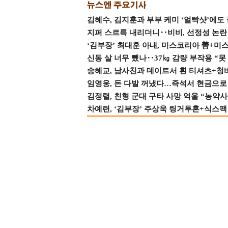
김혜수, 김지훈과 부부 케미 ‘얼빡샷’에도
지퍼 스르륵 내리더니‥비비, 선정성 논란 터
‘김부장’ 최대훈 아내, 미스코리아 善+미
신동 살 너무 뺐나‥37㎏ 감량 부작용 “못
송혜교, 남사친과 데이트서 흰 티셔츠+청
임영웅, 돈 다발 꺼냈다…즉석서 현금으로 
김정렬, 친형 군대 구타 사망 억울 “농약사
차예련, ‘김부장’ 주상욱 링거투혼+식스팩 