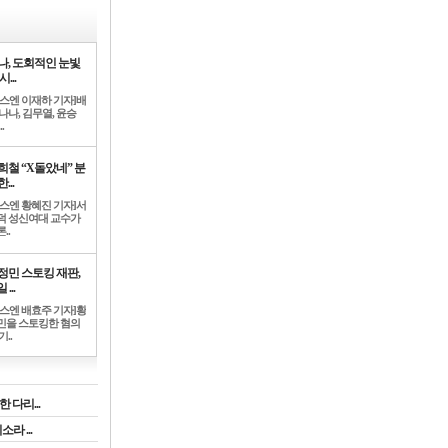
나, 도회적인 눈빛
시...
뉴스엔 이재하 기자]배
나나, 김무열, 윤승
.
희철 “X돌았네” 분
...
뉴스엔 황혜진 기자]서
덕 성신여대 교수가
..
정민 스토킹 재판,
 ...
뉴스엔 배효주 기자]황
민을 스토킹한 혐의
기..
 다리...
라 ...