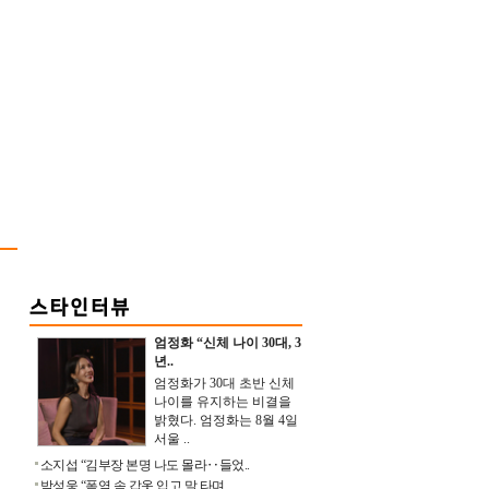
엄정화 “신체 나이 30대, 3
년..
엄정화가 30대 초반 신체
나이를 유지하는 비결을
밝혔다. 엄정화는 8월 4일
서울 ..
소지섭 “김부장 본명 나도 몰라‥들었..
박성웅 “폭염 속 갑옷 입고 말 타며 ..