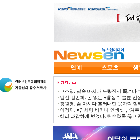
고소영, 낮술 마시다 노량진서 쫓겨나 “점
임신 김민희, 돈 없는 ♥홍상수 불륜 진심
장원영, 술 마시다 흘러내린 옷자락 
이정재, ♥임세령 비키니 인생샷 남겨주
혜리 과감하게 벗었다, 탄수화물 끊고 끈