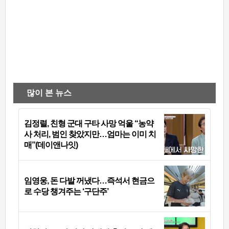
많이 본 뉴스
김정렬, 친형 군대 구타 사망 억울 “농약
사 처리, 범인 찾았지만…엄마는 이미 치
매”(데이앤나잇)
임영웅, 돈 다발 꺼냈다…즉석서 현금으
로 수당 챙겨주는 ‘구단주’