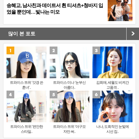
송혜교, 남사친과 데이트서 흰 티셔츠+청바지 입
었을 뿐인데…빛나는 미모
많이 본 포토
트와이스 쯔위 ‘갓경 쓴
트와이스 미나 ‘눈부신
김희애, 세월도 비켜간
훈녀’..
아름다..
고품격 ..
트와이스 쯔위 ‘편안한
트와이스 쯔위 ‘야구모
나나, 도회적인 눈빛에
스타일..
자만 써..
시선 집..