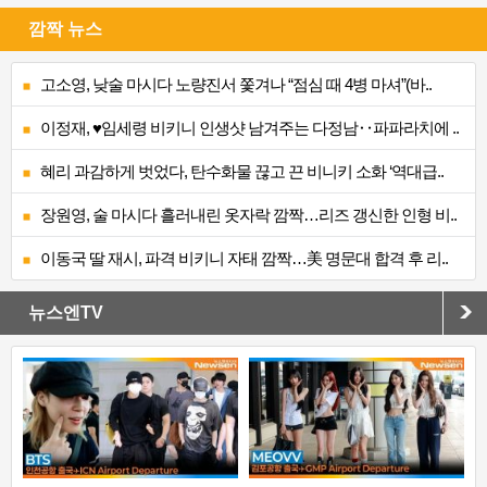
깜짝 뉴스
고소영, 낮술 마시다 노량진서 쫓겨나 “점심 때 4병 마셔”(바..
이정재, ♥임세령 비키니 인생샷 남겨주는 다정남‥파파라치에 ..
혜리 과감하게 벗었다, 탄수화물 끊고 끈 비니키 소화 ‘역대급..
장원영, 술 마시다 흘러내린 옷자락 깜짝…리즈 갱신한 인형 비..
이동국 딸 재시, 파격 비키니 자태 깜짝…美 명문대 합격 후 리..
뉴스엔TV