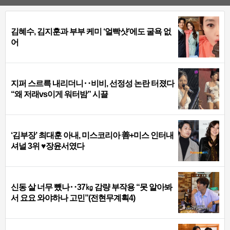
김혜수, 김지훈과 부부 케미 ‘얼빡샷’에도 굴욕 없
어
지퍼 스르륵 내리더니‥비비, 선정성 논란 터졌다
“왜 저래vs이게 워터밤” 시끌
‘김부장’ 최대훈 아내, 미스코리아 善+미스 인터내
셔널 3위 ♥장윤서였다
신동 살 너무 뺐나‥37㎏ 감량 부작용 “못 알아봐
서 요요 와야하나 고민”(전현무계획4)