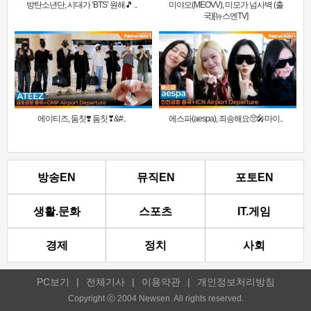
방탄소년단, 시대가 ‘BTS’ 원해🎵 ..
미야오(MEOVV), 미모가 넘사벽 (출
국)[뉴스엔TV]
에이티즈, 둠칫❣️ 둠칫❣&#..
에스파(aespa), 죄송해요🥺🎤마이..
방송EN
뮤직EN
포토EN
생활.문화
스포츠
IT.게임
경제
정치
사회
PC보기
|
전체기사
|
이용약관
|
개인정보처리방침
Copyright ⓒ 2004 Newsen. All rights reserved.