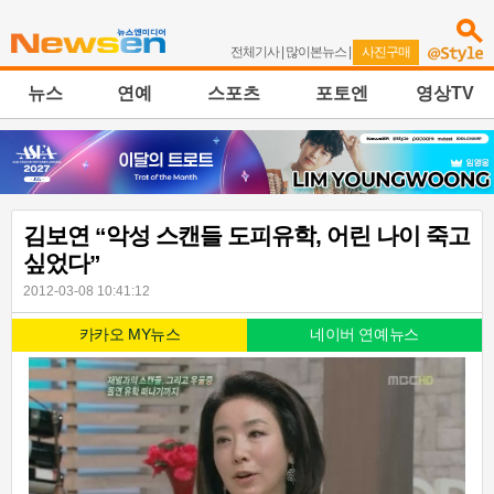
전체기사
|
많이본뉴스
|
사진구매
뉴스
연예
스포츠
포토엔
영상TV
김보연 “악성 스캔들 도피유학, 어린 나이 죽고
싶었다”
2012-03-08 10:41:12
카카오 MY뉴스
네이버 연예뉴스