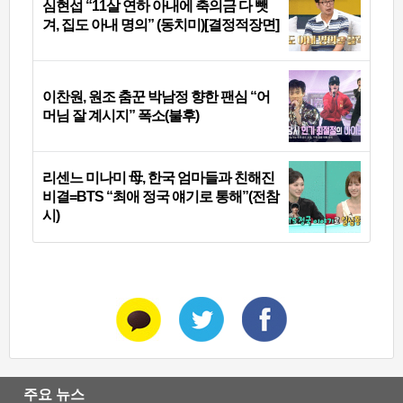
심현섭 “11살 연하 아내에 축의금 다 뺏
겨, 집도 아내 명의” (동치미)[결정적장면]
이찬원, 원조 춤꾼 박남정 향한 팬심 “어
머님 잘 계시지” 폭소(불후)
리센느 미나미 母, 한국 엄마들과 친해진
비결=BTS “최애 정국 얘기로 통해”(전참
시)
주요 뉴스