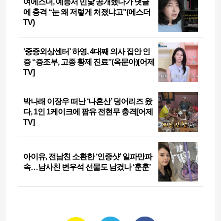
여에스더, 예능서 민낯 공개했다가 댓글
에 충격 “눈 왜 저렇게 처졌냐고”(에스더
TV)
‘중증외상센터’ 하영, 4대째 의사 집안 인
증 “증조부, 고종 황제 진료”(옥문아)[어제
TV]
박나래 이장우 떠난 ‘나혼산’ 덩어리즈 왔
다, 1인 1케이크에 팜유 전현무 충격[어제
TV]
아이유, 전남친 소환한 ‘인증샷’ 일파만파
속…남사친 변우석 선물도 남겼나 ‘훈훈’