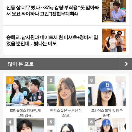
신동 살 너무 뺐나‥37㎏ 감량 부작용 “못 알아봐
서 요요 와야하나 고민”(전현무계획4)
송혜교, 남사친과 데이트서 흰 티셔츠+청바지 입
었을 뿐인데…빛나는 미모
많이 본 포토
트리플에스 김채연, 개
엔믹스 설윤 ‘눈부신 미
트와이스 쯔위 ‘갓경 쓴
그맨 김규..
소’[포..
훈녀’..