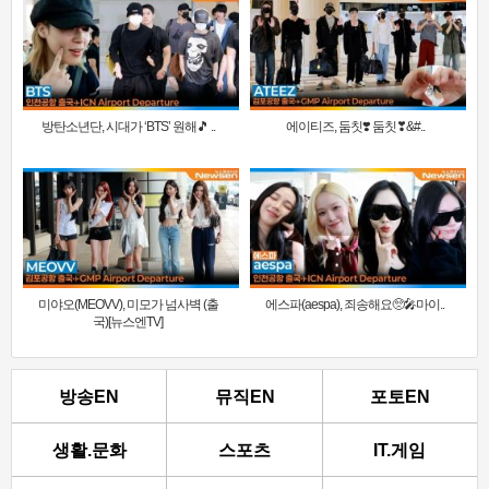
방탄소년단, 시대가 ‘BTS’ 원해🎵 ..
에이티즈, 둠칫❣️ 둠칫❣&#..
미야오(MEOVV), 미모가 넘사벽 (출
에스파(aespa), 죄송해요🥺🎤마이..
국)[뉴스엔TV]
방송EN
뮤직EN
포토EN
생활.문화
스포츠
IT.게임