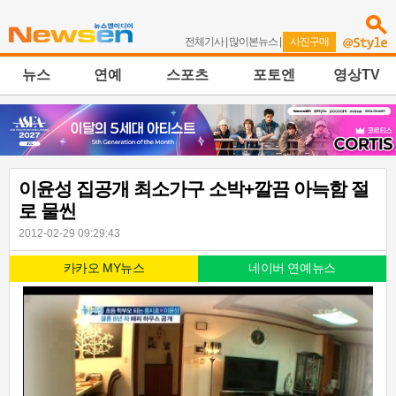
전체기사
|
많이본뉴스
|
사진구매
뉴스
연예
스포츠
포토엔
영상TV
이윤성 집공개 최소가구 소박+깔끔 아늑함 절
로 물씬
2012-02-29 09:29:43
카카오 MY뉴스
네이버 연예뉴스