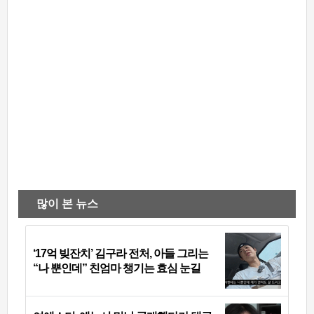
많이 본 뉴스
‘17억 빚잔치’ 김구라 전처, 아들 그리는
“나 뿐인데” 친엄마 챙기는 효심 눈길