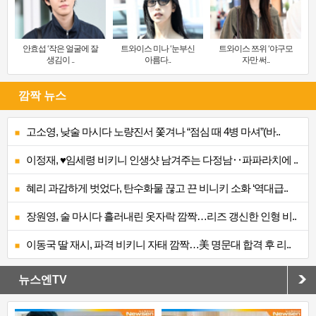
안효섭 ‘작은 얼굴에 잘
트와이스 미나 ‘눈부신
트와이스 쯔위 ‘야구모
생김이 ..
아름다..
자만 써..
깜짝 뉴스
고소영, 낮술 마시다 노량진서 쫓겨나 “점심 때 4병 마셔”(바..
이정재, ♥임세령 비키니 인생샷 남겨주는 다정남‥파파라치에 ..
혜리 과감하게 벗었다, 탄수화물 끊고 끈 비니키 소화 ‘역대급..
장원영, 술 마시다 흘러내린 옷자락 깜짝…리즈 갱신한 인형 비..
이동국 딸 재시, 파격 비키니 자태 깜짝…美 명문대 합격 후 리..
뉴스엔TV