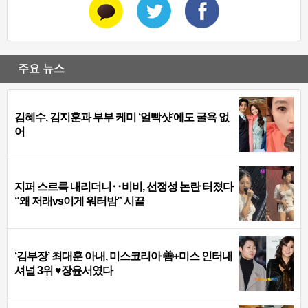
주요 뉴스
김혜수, 김지훈과 부부 케미 ‘얼빡샷’에도 굴욕 없
어
지퍼 스르륵 내리더니‥비비, 선정성 논란 터졌다
“왜 저래vs이게 워터밤” 시끌
‘김부장’ 최대훈 아내, 미스코리아 善+미스 인터내
셔널 3위 ♥장윤서였다