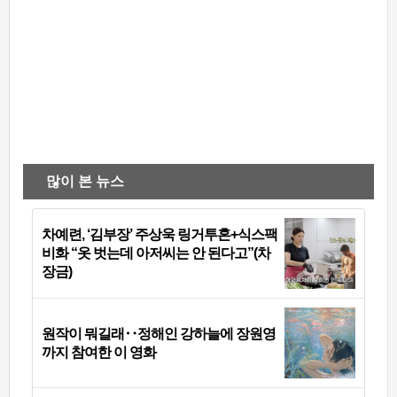
많이 본 뉴스
차예련, ‘김부장’ 주상욱 링거투혼+식스팩
비화 “옷 벗는데 아저씨는 안 된다고”(차
장금)
원작이 뭐길래‥정해인 강하늘에 장원영
까지 참여한 이 영화