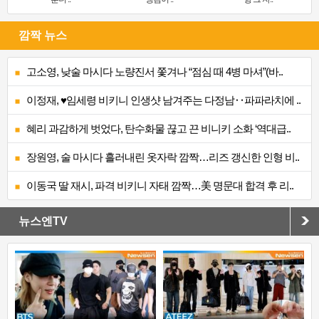
깜짝 뉴스
고소영, 낮술 마시다 노량진서 쫓겨나 “점심 때 4병 마셔”(바..
이정재, ♥임세령 비키니 인생샷 남겨주는 다정남‥파파라치에 ..
혜리 과감하게 벗었다, 탄수화물 끊고 끈 비니키 소화 ‘역대급..
장원영, 술 마시다 흘러내린 옷자락 깜짝…리즈 갱신한 인형 비..
이동국 딸 재시, 파격 비키니 자태 깜짝…美 명문대 합격 후 리..
뉴스엔TV