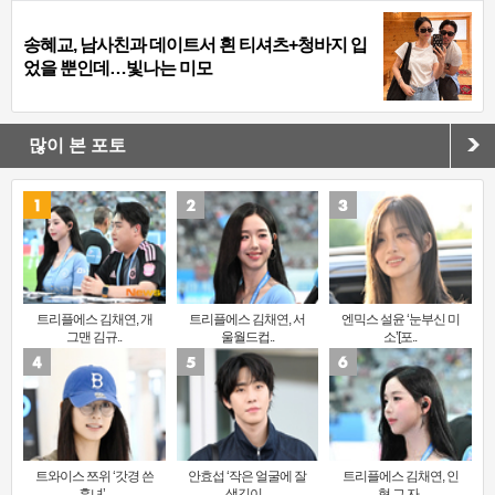
송혜교, 남사친과 데이트서 흰 티셔츠+청바지 입
었을 뿐인데…빛나는 미모
많이 본 포토
트리플에스 김채연, 개
트리플에스 김채연, 서
엔믹스 설윤 ‘눈부신 미
그맨 김규..
울월드컵..
소’[포..
트와이스 쯔위 ‘갓경 쓴
안효섭 ‘작은 얼굴에 잘
트리플에스 김채연, 인
훈녀’..
생김이 ..
형 그 자..