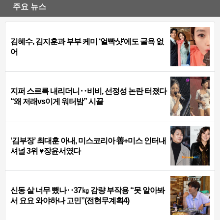
주요 뉴스
김혜수, 김지훈과 부부 케미 ‘얼빡샷’에도 굴욕 없
어
지퍼 스르륵 내리더니‥비비, 선정성 논란 터졌다
“왜 저래vs이게 워터밤” 시끌
‘김부장’ 최대훈 아내, 미스코리아 善+미스 인터내
셔널 3위 ♥장윤서였다
신동 살 너무 뺐나‥37㎏ 감량 부작용 “못 알아봐
서 요요 와야하나 고민”(전현무계획4)