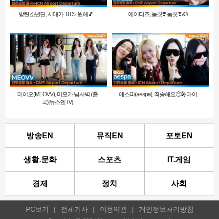
방탄소년단, 시대가 ‘BTS’ 원해🎵 ..
에이티즈, 둠칫❣️ 둠칫❣&#..
미야오(MEOVV), 미모가 넘사벽 (출
에스파(aespa), 죄송해요🥺🎤마이..
국)[뉴스엔TV]
방송EN
뮤직EN
포토EN
생활.문화
스포츠
IT.게임
경제
정치
사회
PC보기
|
전체기사
|
이용약관
|
개인정보처리방침