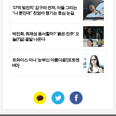
‘17억 빚잔치’ 김구라 전처, 아들 그리는
“나 뿐인데” 친엄마 챙기는 효심 눈길
박진희, 최재성 용서할까? ‘붉은 진주’ 오
늘(7일) 결말 나온다
트와이스 미나 ‘눈부신 아름다움’[포토엔
HD]