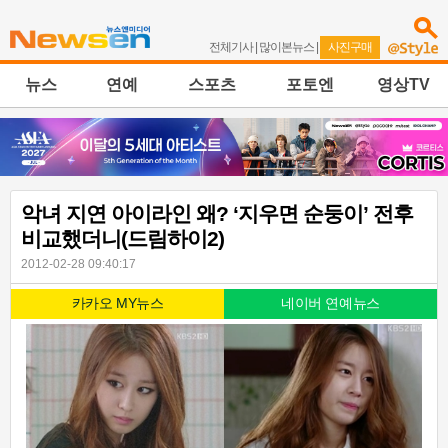
전체기사
|
많이본뉴스
|
사진구매
뉴스
연예
스포츠
포토엔
영상TV
악녀 지연 아이라인 왜? ‘지우면 순둥이’ 전후
비교했더니(드림하이2)
2012-02-28 09:40:17
카카오 MY뉴스
네이버 연예뉴스