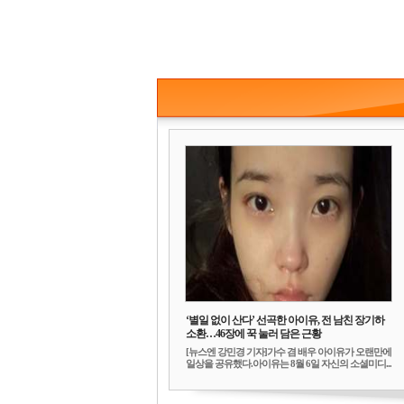
‘별일 없이 산다’ 선곡한 아이유, 전 남친 장기하
소환…46장에 꾹 눌러 담은 근황
[뉴스엔 강민경 기자]가수 겸 배우 아이유가 오랜만에
일상을 공유했다.아이유는 8월 6일 자신의 소셜미디...