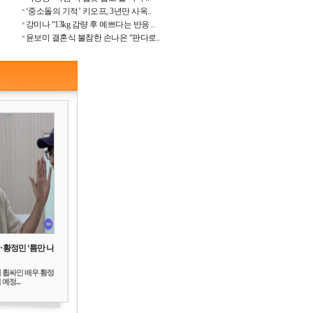
‘중소돌의 기적’ 키오프, 3년만 사옥..
강미나 “13kg 감량 후 예쁘다는 반응 ..
윤보미 결혼식 불참한 손나은 “판다로..
‥황정민 ‘틈만 나
 휩싸인 배우 황정
예정...