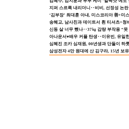
김혜수, 김지훈과 부부 케미 ‘얼빡샷’에도
지퍼 스르륵 내리더니‥비비, 선정성 논란 터
‘김부장’ 최대훈 아내, 미스코리아 善+미
송혜교, 남사친과 데이트서 흰 티셔츠+청
신동 살 너무 뺐나‥37㎏ 감량 부작용 “못
아나운서♥배우 커플 탄생‥이유빈, 유일한 최
심혜진 조카 심재원, 00년생과 단둘이 하룻밤
삼성전자 4만 원대에 산 김구라, 15년 보유