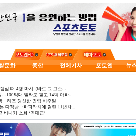
심 때 4병 마셔”(바로 그 고소...
…100억대 빌라도 팔고 14억 아파...
깜짝…리즈 갱신한 인형 비주얼
는 다정남‥파파라치에 걸린 11년차...
 비니키 소화 ‘역대급’