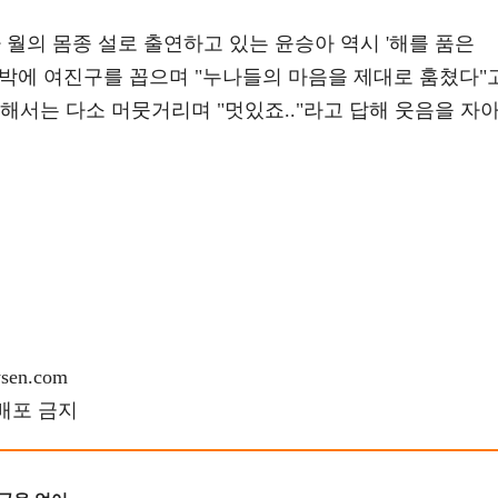
 월의 몸종 설로 출연하고 있는 윤승아 역시 '해를 품은
단박에 여진구를 꼽으며 "누나들의 마음을 제대로 훔쳤다"
해서는 다소 머뭇거리며 "멋있죠.."라고 답해 웃음을 자
en.com
재배포 금지