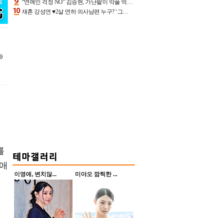
“연예인 걱정 NO” 김승현, 가난팔이 악플 억울할만‥아내+딸과 日 여행
재혼 강성연 ♥2살 연하 의사남편 누구? ‘그알’ 자문의에 훈남 비주얼 초엘리트 스펙 [종합]
9
를
 애
이영애, 변치않...
미야오 깜찍한 ...