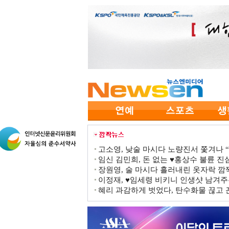
고소영, 낮술 마시다 노량진서 쫓겨나 “점
임신 김민희, 돈 없는 ♥홍상수 불륜 진심
장원영, 술 마시다 흘러내린 옷자락 
이정재, ♥임세령 비키니 인생샷 남겨주
혜리 과감하게 벗었다, 탄수화물 끊고 끈