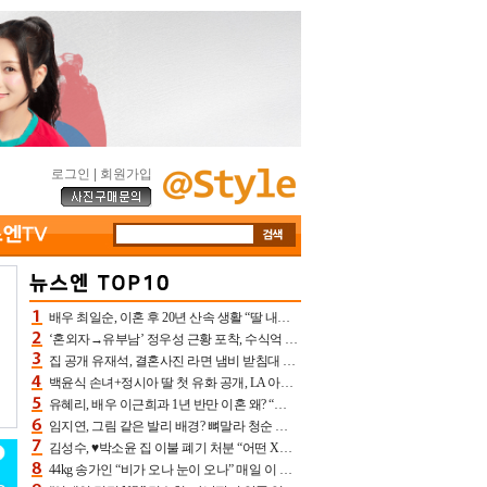
로그인
|
회원가입
배우 최일순, 이혼 후 20년 산속 생활 “딸 내가 버렸다고 원망‥맘 아파”(특종)[어제TV]
‘혼외자→유부남’ 정우성 근황 포착, 수식억 해킹 피해 후배 만났다 “존경하는”
집 공개 유재석, 결혼사진 라면 냄비 받침대 되고 분노‥가족사진도 피해(놀뭐)[어제TV]
백윤식 손녀+정시아 딸 첫 유화 공개, LA 아트쇼→서울국제조각페스타 작가다운 수준급 실력
유혜리, 배우 이근희과 1년 반만 이혼 왜? “식칼 꽂고 의자 던져” 충격 폭로(특종)[어제TV]
임지연, 그림 같은 발리 배경? 뼈말라 청순 비키니 핏에 상대 안 되네
김성수, ♥박소윤 집 이불 폐기 처분 “어떤 X이랑 썼을지 몰라” 질투(신랑수업2)[어제TV]
44kg 송가인 “비가 오나 눈이 오나” 매일 이 운동, 허벅지 근육량 상승+체지방 감소