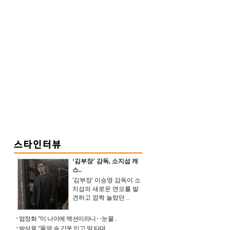
‘김부장’ 감독, 소지섭 캐
스..
'김부장' 이승영 감독이 소
지섭의 새로운 면모를 발
견하고 깜짝 놀랐던 ..
엄정화 “이 나이에 액션이라니‥눈물 ..
박성웅 “폭염 속 갑옷 입고 말 타며 ..