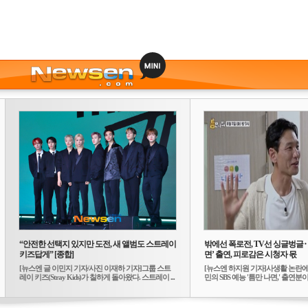
“안전한 선택지 있지만 도전, 새 앨범도 스트레이
밖에선 폭로전, TV선 싱글벙글
키즈답게” [종합]
면’ 출연, 피로감은 시청자 몫
[뉴스엔 글 이민지 기자/사진 이재하 기자]그룹 스트
[뉴스엔 하지원 기자]사생활 논란에
레이 키즈(Stray Kids)가 칠하게 돌아왔다. 스트레이 ...
민의 SBS 예능 '틈만 나면,' 출연분이 