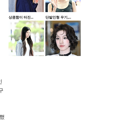
상큼함이 터진...
단발인형 우기,...
인
구
 했