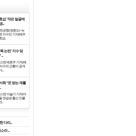
효섭 ‘작은 얼굴에
...
인천공항(영종도)=뉴
엔 지수진 기자]배우
섭..
학폭 논란’ 지수 맞
...
뉴스엔 배효주 기자]배
 지수의 근황이 공개
...
서희 “돈 받는 쟤를
.
뉴스엔 이슬기 기자]아
돌 연습생 출신 인플
..
 다리...
라 ...