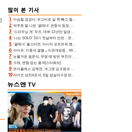
고
이승철 겹경사, 위고비로 살 쪽 빼고 할아버지 된다‥마음으로 낳은 딸 임신 자랑(유퀴즈)
박주호 딸 나은 ‘골때녀’ 관중석 등장, 김민재 복제인간 보고 혼란 [결정적장면]
아
‘드라우닝 걔’ 우즈, 데뷔 12년만 일냈다…체조경기장 입성 확정
‘나는 SOLO’ 33기 첫날부터 반전…첫인상 0표 영호, 호감남 급부상
‘골때녀’ 올스타전, 마시마 포트트릭 맹추격전 5:4 골 잔치 ‘짜릿’ [어제TV]
아이유, 이종석 결별→이관개방증…46장 꽉 채운 유애나 ♥ “열심히 사는 중”
눈물겨운 음문석, 무명 때 받은 부친의 전재산→폐암 父 세상 떠나기 전 여행(유퀴즈)[어제TV]
수애, 변함 없는 품격[스타화보]
트리플에스 김채연, 개그맨 김규원과 함께 프리뷰쇼 진행 [포토엔HD]
라이즈 성찬X은석, 8일 잠실야구장 뜬다…시구 시타+특별공연까지