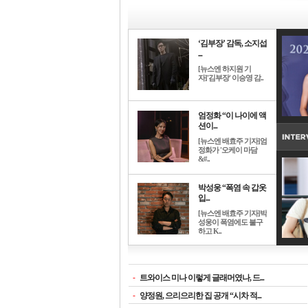
‘김부장’ 감독, 소지섭
...
[뉴스엔 하지원 기
자]'김부장' 이승영 감..
엄정화 “이 나이에 액
션이...
[뉴스엔 배효주 기자]엄
정화가 '오케이 마담
&#..
박성웅 “폭염 속 갑옷
입...
[뉴스엔 배효주 기자]박
성웅이 폭염에도 불구
하고 K..
-
트와이스 미나 이렇게 글래머였나, 드...
-
양정원, 으리으리한 집 공개 “시차 적...