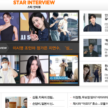
안
잘생
[
스
안효
‘
아? 
[
우
됐다
한
욕..
[
이
루언
-
김풍, 치욕의 전립...
-
이정현, 무보정 맞아? 어마어마한
-
손담비, 일본서 신...
-
채시라 “아프다” 호소→모델 이소