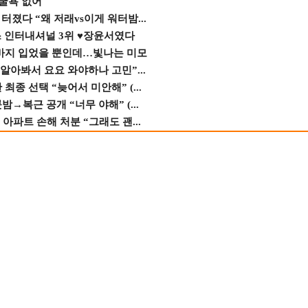
 굴욕 없어
졌다 “왜 저래vs이게 워터밤...
스 인터내셔널 3위 ♥장윤서였다
바지 입었을 뿐인데…빛나는 미모
 알아봐서 요요 와야하나 고민”...
종 선택 “늦어서 미안해” (...
→복근 공개 “너무 야해” (...
 아파트 손해 처분 “그래도 괜...