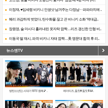
이정재, ♥임세령 비키니 인생샷 남겨주는 다정남‥파파라치에 ..
혜리 과감하게 벗었다, 탄수화물 끊고 끈 비니키 소화 ‘역대급..
장원영, 술 마시다 흘러내린 옷자락 깜짝…리즈 갱신한 인형 비..
이동국 딸 재시, 파격 비키니 자태 깜짝…美 명문대 합격 후 리..
뉴스엔TV
방탄소년단, 시대가 ‘BTS’ 원해🎵 ..
에이티즈, 둠칫❣️ 둠칫❣&#..