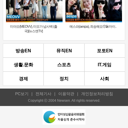
미야오(MEOVV), 미모가 넘사벽 (출
에스파(aespa), 죄송해요🥺🎤마이..
국)[뉴스엔TV]
방송EN
뮤직EN
포토EN
생활.문화
스포츠
IT.게임
경제
정치
사회
PC보기
|
전체기사
|
이용약관
|
개인정보처리방침
Copyright ⓒ 2004 Newsen. All rights reserved.