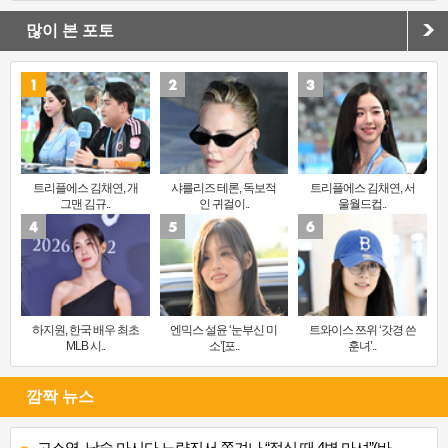
많이 본 포토
트리플에스 김채연, 개
샤를리즈 테론, 독보적
트리플에스 김채연, 서
그맨 김규..
인 귀걸이..
울월드컵..
하지원, 한국 배우 최초
엔믹스 설윤 ‘눈부신 미
트와이스 쯔위 ‘갓경 쓴
MLB 시..
소’[포..
훈녀’..
깜짝 뉴스
고소영, 낮술 마시다 노량진서 쫓겨나 “점심 때 4병 마셔”(바..