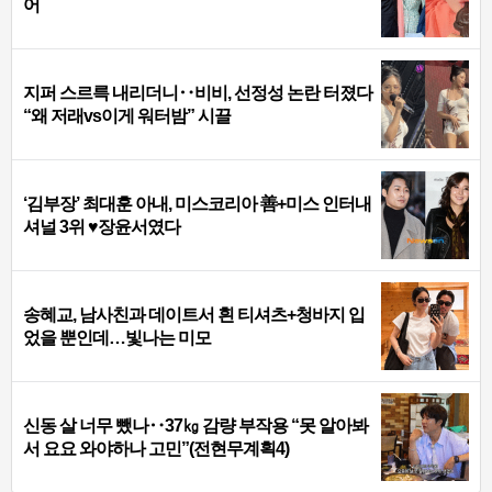
어
지퍼 스르륵 내리더니‥비비, 선정성 논란 터졌다
“왜 저래vs이게 워터밤” 시끌
‘김부장’ 최대훈 아내, 미스코리아 善+미스 인터내
셔널 3위 ♥장윤서였다
송혜교, 남사친과 데이트서 흰 티셔츠+청바지 입
었을 뿐인데…빛나는 미모
신동 살 너무 뺐나‥37㎏ 감량 부작용 “못 알아봐
서 요요 와야하나 고민”(전현무계획4)