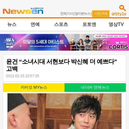
전체기사
|
많이본뉴스
|
사진구매
뉴스
연예
스포츠
포토엔
영상TV
윤건 “소녀시대 서현보다 박신혜 더 예쁘다”
고백
2012-02-25 10:57:35
카카오 MY뉴스
네이버 연예뉴스