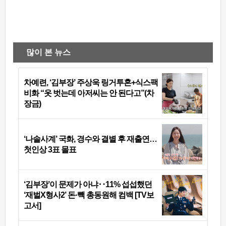
많이 본 뉴스
차예련, ‘김부장’ 주상욱 링거투혼+식스팩
비화 “옷 벗는데 아저씨는 안 된다고”(차
장금)
‘나솔사계’ 국화, 경수와 결별 후 재출연…
첫인상 3표 몰표
‘김부장’이 문제가 아냐‥11% 섭섭했던
‘재벌X형사2’ 돈·빽 총동원해 컴백 [TV보
고서]