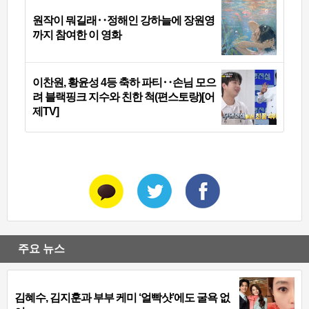
원작이 뭐길래‥정해인 강하늘에 장원영
까지 참여한 이 영화
이찬원, 황윤성 4등 축하 파티‥손님 모으
려 블랙핑크 지수와 친한 척(편스토랑)[어
제TV]
주요 뉴스
김혜수, 김지훈과 부부 케미 ‘얼빡샷’에도 굴욕 없