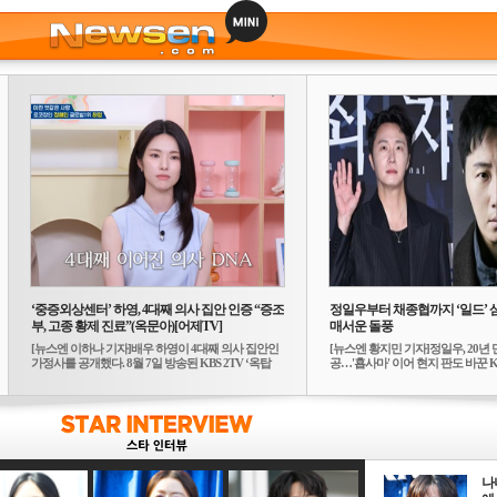
‘중증외상센터’ 하영, 4대째 의사 집안 인증 “증조
정일우부터 채종협까지 ‘일드’ 
부, 고종 황제 진료”(옥문아)[어제TV]
매서운 돌풍
[뉴스엔 이하나 기자]배우 하영이 4대째 의사 집안인
[뉴스엔 황지민 기자]정일우, 20년 
가정사를 공개했다. 8월 7일 방송된 KBS 2TV ‘옥탑
공…'횹사마' 이어 현지 판도 바꾼 K-
방...
나