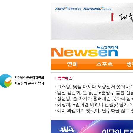
고소영, 낮술 마시다 노량진서 쫓겨나 “점
임신 김민희, 돈 없는 ♥홍상수 불륜 진심
장원영, 술 마시다 흘러내린 옷자락 
이정재, ♥임세령 비키니 인생샷 남겨주
혜리 과감하게 벗었다, 탄수화물 끊고 끈