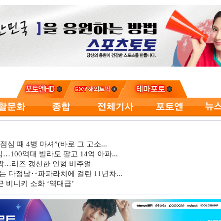
심 때 4병 마셔”(바로 그 고소...
…100억대 빌라도 팔고 14억 아파...
깜짝…리즈 갱신한 인형 비주얼
는 다정남‥파파라치에 걸린 11년차...
 비니키 소화 ‘역대급’