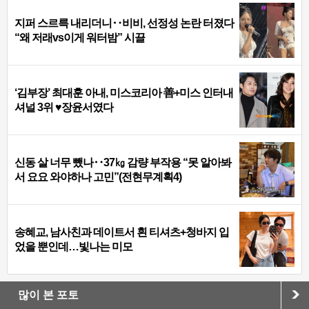
지퍼 스르륵 내리더니‥비비, 선정성 논란 터졌다
“왜 저래vs이게 워터밤” 시끌
‘김부장’ 최대훈 아내, 미스코리아 善+미스 인터내
셔널 3위 ♥장윤서였다
신동 살 너무 뺐나‥37㎏ 감량 부작용 “못 알아봐
서 요요 와야하나 고민”(전현무계획4)
송혜교, 남사친과 데이트서 흰 티셔츠+청바지 입
었을 뿐인데…빛나는 미모
많이 본 포토