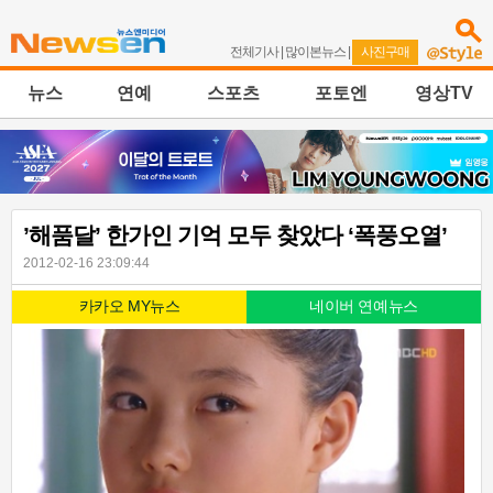
전체기사
|
많이본뉴스
|
사진구매
뉴스
연예
스포츠
포토엔
영상TV
’해품달’ 한가인 기억 모두 찾았다 ‘폭풍오열’
2012-02-16 23:09:44
카카오 MY뉴스
네이버 연예뉴스