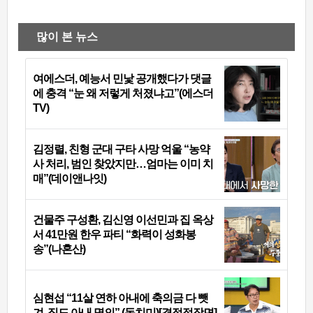
많이 본 뉴스
여에스더, 예능서 민낯 공개했다가 댓글
에 충격 “눈 왜 저렇게 처졌냐고”(에스더
TV)
김정렬, 친형 군대 구타 사망 억울 “농약
사 처리, 범인 찾았지만…엄마는 이미 치
매”(데이앤나잇)
건물주 구성환, 김신영 이선민과 집 옥상
서 41만원 한우 파티 “화력이 성화봉
송”(나혼산)
심현섭 “11살 연하 아내에 축의금 다 뺏
겨, 집도 아내 명의” (동치미)[결정적장면]