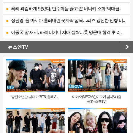
혜리 과감하게 벗었다, 탄수화물 끊고 끈 비니키 소화 ‘역대급..
장원영, 술 마시다 흘러내린 옷자락 깜짝…리즈 갱신한 인형 비..
이동국 딸 재시, 파격 비키니 자태 깜짝…美 명문대 합격 후 리..
뉴스엔TV
방탄소년단, 시대가 ‘BTS’ 원해🎵 ..
미야오(MEOVV), 미모가 넘사벽 (출
국)[뉴스엔TV]