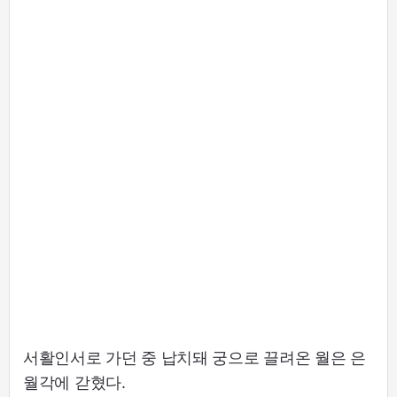
서활인서로 가던 중 납치돼 궁으로 끌려온 월은 은
월각에 갇혔다.