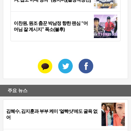
이찬원, 원조 춤꾼 박남정 향한 팬심 “어
머님 잘 계시지” 폭소(불후)
주요 뉴스
김혜수, 김지훈과 부부 케미 ‘얼빡샷’에도 굴욕 없
어