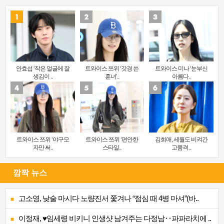
안효섭 ‘작은 얼굴에 잘
트와이스 쯔위 ‘갓경 쓴
트와이스 미나 ‘눈부신
생김이 ..
훈녀’..
아름다..
트와이스 쯔위 ‘야구모
트와이스 쯔위 ‘편안한
김희애, 세월도 비켜간
자만 써..
스타일..
고품격 ..
깜짝 뉴스
고소영, 낮술 마시다 노량진서 쫓겨나 “점심 때 4병 마셔”(바..
이정재, ♥임세령 비키니 인생샷 남겨주는 다정남‥파파라치에 ..