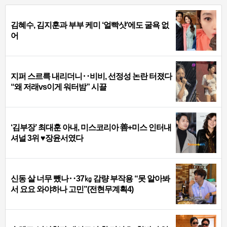
김혜수, 김지훈과 부부 케미 ‘얼빡샷’에도 굴욕 없
어
지퍼 스르륵 내리더니‥비비, 선정성 논란 터졌다
“왜 저래vs이게 워터밤” 시끌
‘김부장’ 최대훈 아내, 미스코리아 善+미스 인터내
셔널 3위 ♥장윤서였다
신동 살 너무 뺐나‥37㎏ 감량 부작용 “못 알아봐
서 요요 와야하나 고민”(전현무계획4)