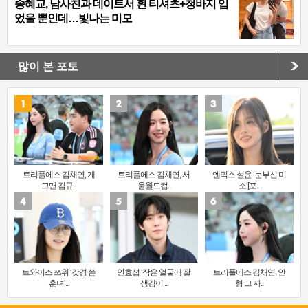
송혜교, 남사친과 데이트서 흰 티셔츠+청바지 입
었을 뿐인데…빛나는 미모
많이 본 포토
트리플에스 김채연, 개
트리플에스 김채연, 서
엔믹스 설윤 ‘눈부신 미
그맨 김규..
울월드컵..
소’[포..
트와이스 쯔위 ‘갓경 쓴
안효섭 ‘작은 얼굴에 잘
트리플에스 김채연, 인
훈녀’..
생김이 ..
형 그 자..