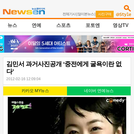
전체기사
|
많이본뉴스
|
사진구매
뉴스
연예
스포츠
포토엔
영상TV
김민서 과거사진공개 ‘중전에게 굴욕이란 없
다’
2012-02-16 12:09:04
카카오 MY뉴스
네이버 연예뉴스