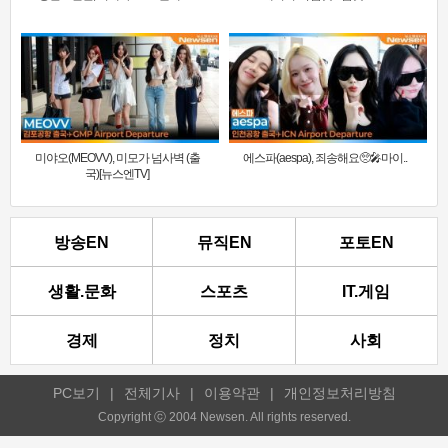
미야오(MEOVV), 미모가 넘사벽 (출
에스파(aespa), 죄송해요🥺🎤마이..
국)[뉴스엔TV]
방송EN
뮤직EN
포토EN
생활.문화
스포츠
IT.게임
경제
정치
사회
PC보기
|
전체기사
|
이용약관
|
개인정보처리방침
Copyright ⓒ 2004 Newsen. All rights reserved.