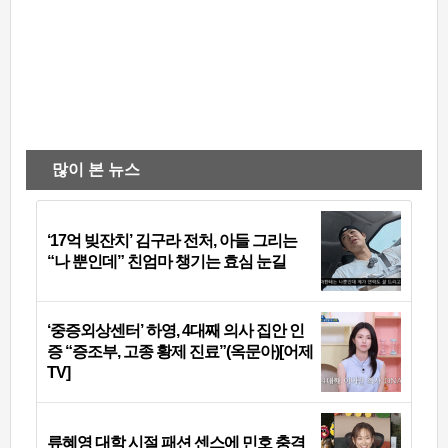
많이 본 뉴스
‘17억 빚잔치’ 김구라 전처, 아들 그리는
“나 뿐인데” 친엄마 챙기는 효심 눈길
‘중증외상센터’ 하영, 4대째 의사 집안 인
증 “증조부, 고종 황제 진료”(옥문아)[어제
TV]
류혜영 대학 시절 패션 센스에 민호 충격