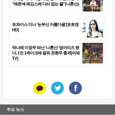
“레몬색 레깅스에 다리 없는 줄”(나혼산)
트와이스 미나 ‘눈부신 아름다움’[포토엔
HD]
박나래 이장우 떠난 ‘나혼산’ 덩어리즈 왔
다, 1인 1케이크에 팜유 전현무 충격[어제
TV]
주요 뉴스