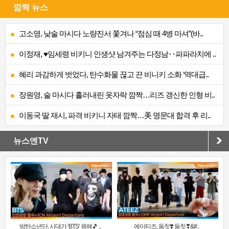
깜짝 뉴스
고소영, 낮술 마시다 노량진서 쫓겨나 “점심 때 4병 마셔”(바..
이정재, ♥임세령 비키니 인생샷 남겨주는 다정남‥파파라치에 ..
혜리 과감하게 벗었다, 탄수화물 끊고 끈 비니키 소화 ‘역대급..
장원영, 술 마시다 흘러내린 옷자락 깜짝…리즈 갱신한 인형 비..
이동국 딸 재시, 파격 비키니 자태 깜짝…美 명문대 합격 후 리..
뉴스엔TV
방탄소년단, 시대가 ‘BTS’ 원해🎵 ..
에이티즈, 둠칫❣️ 둠칫❣&#..