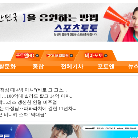
심 때 4병 마셔”(바로 그 고소...
…100억대 빌라도 팔고 14억 아파...
깜짝…리즈 갱신한 인형 비주얼
는 다정남‥파파라치에 걸린 11년차...
 비니키 소화 ‘역대급’