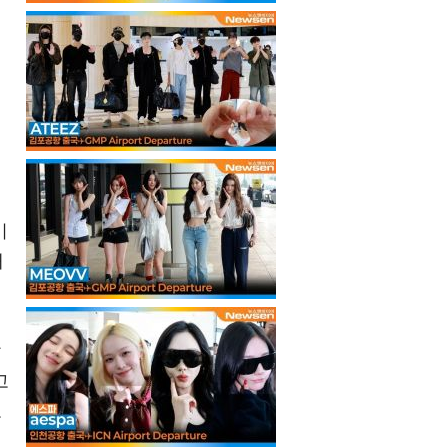
이
태
날
고
보