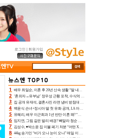
로그인
|
회원가입
배우 최일순, 이혼 후 20년 산속 생활 “딸 내가 버렸다고 원망‥맘 아파”(특종)[어제TV]
‘혼외자→유부남’ 정우성 근황 포착, 수식억 해킹 피해 후배 만났다 “존경하는”
집 공개 유재석, 결혼사진 라면 냄비 받침대 되고 분노‥가족사진도 피해(놀뭐)[어제TV]
백윤식 손녀+정시아 딸 첫 유화 공개, LA 아트쇼→서울국제조각페스타 작가다운 수준급 실력
유혜리, 배우 이근희과 1년 반만 이혼 왜? “식칼 꽂고 의자 던져” 충격 폭로(특종)[어제TV]
임지연, 그림 같은 발리 배경? 뼈말라 청순 비키니 핏에 상대 안 되네
김성수, ♥박소윤 집 이불 폐기 처분 “어떤 X이랑 썼을지 몰라” 질투(신랑수업2)[어제TV]
44kg 송가인 “비가 오나 눈이 오나” 매일 이 운동, 허벅지 근육량 상승+체지방 감소