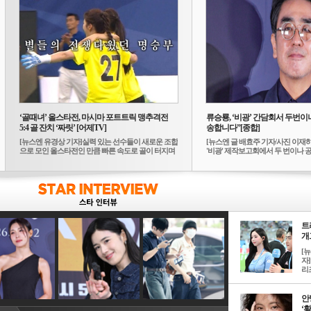
‘골때녀’ 올스타전, 마시마 포트트릭 맹추격전
류승룡, ‘비광’ 간담회서 두번이나
5:4 골 잔치 ‘짜릿’ [어제TV]
송합니다”[종합]
[뉴스엔 유경상 기자]실력 있는 선수들이 새로운 조합
[뉴스엔 글 배효주 기자/사진 이재
으로 모인 올스타전인 만큼 빠른 속도로 골이 터지며
'비광' 제작보고회에서 두 번이나 공식
...
트
개그
[
자]
리즈
안
‘황