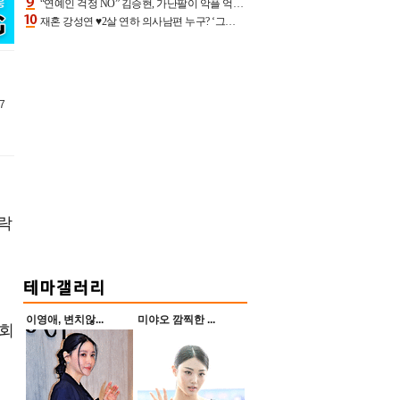
“연예인 걱정 NO” 김승현, 가난팔이 악플 억울할만‥아내+딸과 日 여행
재혼 강성연 ♥2살 연하 의사남편 누구? ‘그알’ 자문의에 훈남 비주얼 초엘리트 스펙 [종합]
7
탈락
이영애, 변치않...
미야오 깜찍한 ...
후회