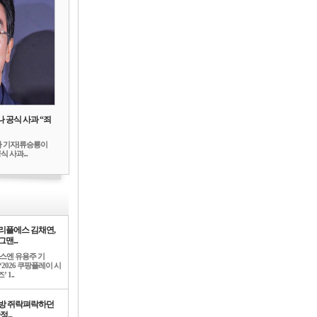
 공식 사과 “죄
하 기자]류승룡이
 사과...
리플에스 김채연,
맨...
뉴스엔 유용주 기
‘2026 쿠팡플레이 시
’ 1..
방 쥐락펴락하던
정...