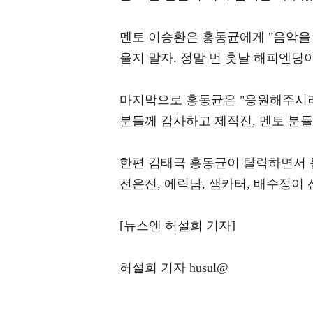
멘토 이승환은 홍동균에게 "음악을 
울지 말자. 정말 먼 훗날 해피엔딩
마지막으로 홍동균은 "응원해주시러 
분들께 감사하고 제작진, 멘토 분들
한편 김태극 홍동균이 탈락하면서 톱1
전은진, 에릭남, 샘카터, 배수정이 
[뉴스엔 허설희 기자]
허설희 기자 husul@