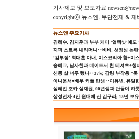
기사제보 및 보도자료 newsen@news
copyrightⓒ 뉴스엔. 무단전재 & 
김혜수, 김지훈과 부부 케미 ‘얼빡샷’에도
지퍼 스르륵 내리더니‥비비, 선정성 논란 터
‘김부장’ 최대훈 아내, 미스코리아 善+미
송혜교, 남사친과 데이트서 흰 티셔츠+청
신동 살 너무 뺐나‥37㎏ 감량 부작용 “못
아나운서♥배우 커플 탄생‥이유빈, 유일한 최
심혜진 조카 심재원, 00년생과 단둘이 하룻밤
삼성전자 4만 원대에 산 김구라, 15년 보유