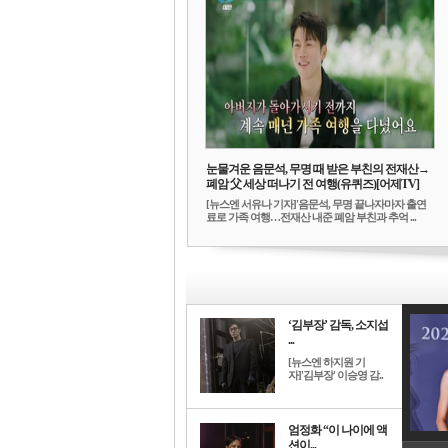
눈물겨운 음문석, 무명 때 받은 부친의 전재산→
폐암 父 세상 떠나기 전 여행(유퀴즈)[어제TV]
[뉴스엔 서유나 기자]'음문석, 무명 끝나자마자 출연
료로 가족 여행…전재산 내준 폐암 부친과 추억 ...
‘김부장’ 감독, 소지섭
...
[뉴스엔 하지원 기
자]'김부장' 이승영 감..
엄정화 “이 나이에 액
션이...