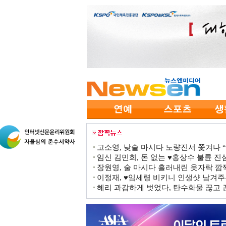
고소영, 낮술 마시다 노량진서 쫓겨나 “점
임신 김민희, 돈 없는 ♥홍상수 불륜 진심
장원영, 술 마시다 흘러내린 옷자락 
이정재, ♥임세령 비키니 인생샷 남겨주
혜리 과감하게 벗었다, 탄수화물 끊고 끈