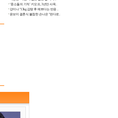
‘중소돌의 기적’ 키오프, 3년만 사옥..
강미나 “13kg 감량 후 예쁘다는 반응 ..
윤보미 결혼식 불참한 손나은 “판다로..