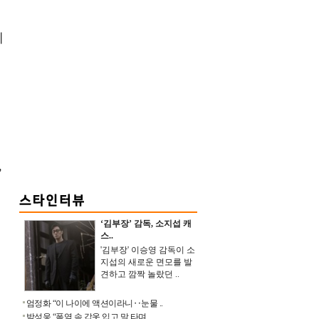
제
,
‘김부장’ 감독, 소지섭 캐
스..
'김부장' 이승영 감독이 소
지섭의 새로운 면모를 발
견하고 깜짝 놀랐던 ..
엄정화 “이 나이에 액션이라니‥눈물 ..
박성웅 “폭염 속 갑옷 입고 말 타며 ..