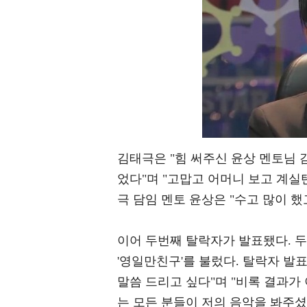
김태극은 "힘 써주신 윤상 멘토님
었다"며 "고맙고 어머니 보고 계실
극 담임 멘토 윤상은 "수고 많이 
이어 두번째 탈락자가 발표됐다. 
'영일만친구'를 불렀다. 탈락자 발
말씀 드리고 싶다"며 "비록 결과가
는 모든 분들이 저의 음악을 봐주셨