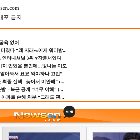
en.com
재배포 금지
 굴욕 없어
졌다 “왜 저래vs이게 워터밤...
스 인터내셔널 3위 ♥장윤서였다
바지 입었을 뿐인데…빛나는 미모
 알아봐서 요요 와야하나 고민”...
종 선택 “늦어서 미안해” (...
→복근 공개 “너무 야해” (...
 아파트 손해 처분 “그래도 괜...