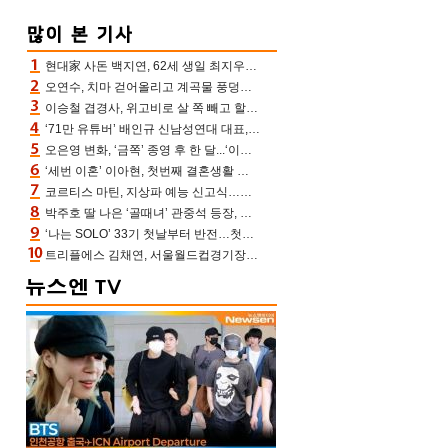
현대家 사돈 백지연, 62세 생일 최지우와 “올해도 함께” 이영애 신애라도 축하
오연수, 치마 걷어올리고 계곡물 풍덩‥무더위 잊은 제주 휴가
이승철 겹경사, 위고비로 살 쪽 빼고 할아버지 된다‥마음으로 낳은 딸 임신 자랑(유퀴즈)
‘71만 유튜버’ 배인규 신남성연대 대표, 오늘(5일) 숨진 채 발견…향년 36세
오은영 변화, ‘금쪽’ 종영 후 한 달...‘이것’ 끊고 살 뺀 모습 포착 “날씬하다!”
‘세번 이혼’ 이아현, 첫번째 결혼생활 떠올리며 눈물 “첫 남편에 미안해”(새롭게하소서)
코르티스 마틴, 지상파 예능 신고식…저작권 지분 분배 방식까지 공개(라스)
박주호 딸 나은 ‘골때녀’ 관중석 등장, 김민재 복제인간 보고 혼란 [결정적장면]
‘나는 SOLO’ 33기 첫날부터 반전…첫인상 0표 영호, 호감남 급부상
트리플에스 김채연, 서울월드컵경기장에 뜬 맨시티 여신 [포토엔HD]