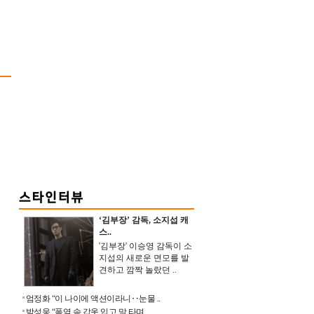
‘김부장’ 감독, 소지섭 캐
스..
'김부장' 이승영 감독이 소
지섭의 새로운 면모를 발
견하고 깜짝 놀랐던 ..
엄정화 “이 나이에 액션이라니‥눈물 ..
박성웅 “폭염 속 갑옷 입고 말 타며 ..