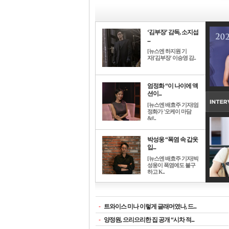
‘김부장’ 감독, 소지섭
...
[뉴스엔 하지원 기
자]'김부장' 이승영 감..
엄정화 “이 나이에 액
션이...
[뉴스엔 배효주 기자]엄
정화가 '오케이 마담
&#..
박성웅 “폭염 속 갑옷
입...
[뉴스엔 배효주 기자]박
성웅이 폭염에도 불구
하고 K..
-
트와이스 미나 이렇게 글래머였나, 드...
-
양정원, 으리으리한 집 공개 “시차 적...