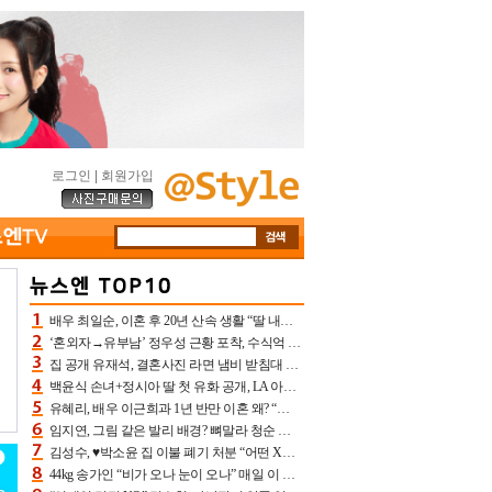
로그인
|
회원가입
배우 최일순, 이혼 후 20년 산속 생활 “딸 내가 버렸다고 원망‥맘 아파”(특종)[어제TV]
‘혼외자→유부남’ 정우성 근황 포착, 수식억 해킹 피해 후배 만났다 “존경하는”
집 공개 유재석, 결혼사진 라면 냄비 받침대 되고 분노‥가족사진도 피해(놀뭐)[어제TV]
백윤식 손녀+정시아 딸 첫 유화 공개, LA 아트쇼→서울국제조각페스타 작가다운 수준급 실력
유혜리, 배우 이근희과 1년 반만 이혼 왜? “식칼 꽂고 의자 던져” 충격 폭로(특종)[어제TV]
임지연, 그림 같은 발리 배경? 뼈말라 청순 비키니 핏에 상대 안 되네
김성수, ♥박소윤 집 이불 폐기 처분 “어떤 X이랑 썼을지 몰라” 질투(신랑수업2)[어제TV]
44kg 송가인 “비가 오나 눈이 오나” 매일 이 운동, 허벅지 근육량 상승+체지방 감소