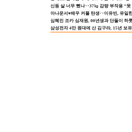
신동 살 너무 뺐나‥37㎏ 감량 부작용 “못
아나운서♥배우 커플 탄생‥이유빈, 유일한 최
심혜진 조카 심재원, 00년생과 단둘이 하룻밤
삼성전자 4만 원대에 산 김구라, 15년 보유