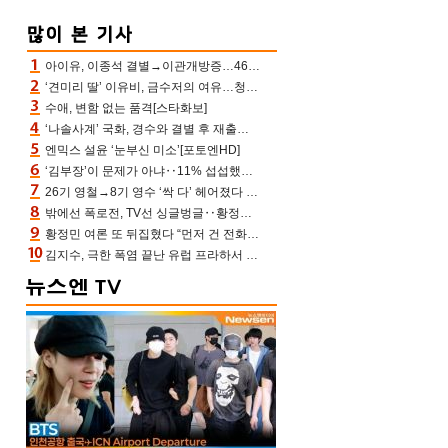
아이유, 이종석 결별→이관개방증…46장 꽉 채운 유애나 ♥ “열심히 사는 중”
‘견미리 딸’ 이유비, 금수저의 여유…청순 미모에 반전 슬림 라인
수애, 변함 없는 품격[스타화보]
‘나솔사계’ 국화, 경수와 결별 후 재출연…첫인상 3표 몰표
엔믹스 설윤 ‘눈부신 미소’[포토엔HD]
‘김부장’이 문제가 아냐‥11% 섭섭했던 ‘재벌X형사2’ 돈·빽 총동원해 컴백 [TV보고서]
26기 영철→8기 영수 ‘싹 다’ 헤어졌다 ‘나솔사계’ 충격의 현커 0쌍 (촌장TV)
밖에선 폭로전, TV선 싱글벙글‥황정민 ‘틈만 나면’ 출연, 피로감은 시청자 몫
황정민 여론 또 뒤집혔다 “먼저 건 전화 62통, 그만 연락해” vs 女팬 “녹취 다 올려” 진흙탕 싸움
김지수, 극한 폭염 끝난 유럽 프라하서 쾌적한 여름나기 “선풍기만으로 지내”