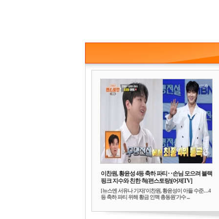
이찬원, 황윤성 4등 축하 파티‥손님 모으려 블랙
핑크 지수와 친한 척(편스토랑)[어제TV]
[뉴스엔 서유나 기자]'이찬원, 황윤성이 아들 수준…4
등 축하 파티 위해 황금 인맥 총동원'가수 ...