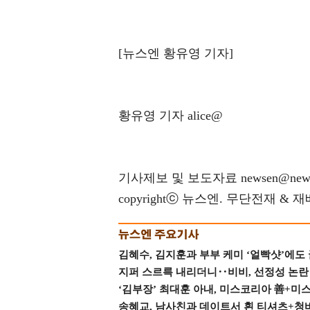
[뉴스엔 황유영 기자]
황유영 기자 alice@
기사제보 및 보도자료 newsen@news
copyrightⓒ 뉴스엔. 무단전재 & 
김혜수, 김지훈과 부부 케미 ‘얼빡샷’에도
지퍼 스르륵 내리더니‥비비, 선정성 논란 터
‘김부장’ 최대훈 아내, 미스코리아 善+미
송혜교, 남사친과 데이트서 흰 티셔츠+청