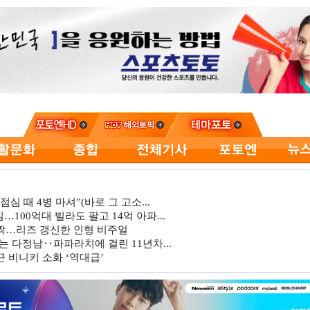
심 때 4병 마셔”(바로 그 고소...
…100억대 빌라도 팔고 14억 아파...
깜짝…리즈 갱신한 인형 비주얼
는 다정남‥파파라치에 걸린 11년차...
 비니키 소화 ‘역대급’