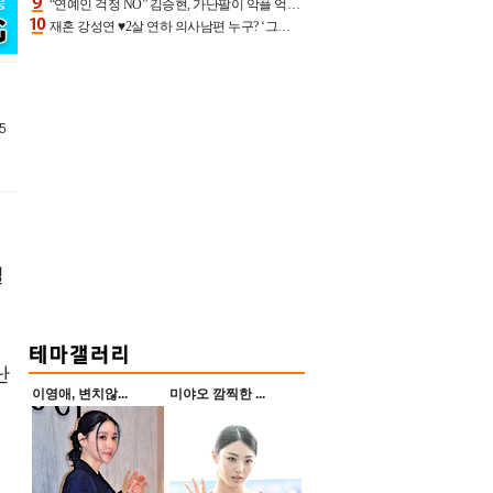
“연예인 걱정 NO” 김승현, 가난팔이 악플 억울할만‥아내+딸과 日 여행
재혼 강성연 ♥2살 연하 의사남편 누구? ‘그알’ 자문의에 훈남 비주얼 초엘리트 스펙 [종합]
5
일
난
이영애, 변치않...
미야오 깜찍한 ...