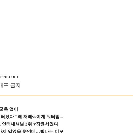
en.com
재배포 금지
 굴욕 없어
졌다 “왜 저래vs이게 워터밤...
스 인터내셔널 3위 ♥장윤서였다
바지 입었을 뿐인데…빛나는 미모