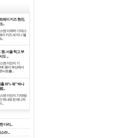
트레이 키즈 현진,
...
뉴스엔 이재하 기자]스
레이 키즈 새 미니 앨
..
C몽, 서울 찍고 부
도 ...
뉴스엔 이민지 기
]MC몽이 부산에서
콘서트를 ..
출 10% 줘” 박나
前...
뉴스엔 이민지 기자]방
인 박나래 전 매니저
 ..
 다리...
라 ...