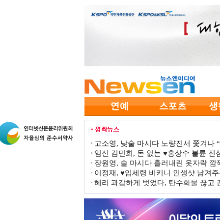
고소영, 낮술 마시다 노량진서 쫓겨나 “점
임신 김민희, 돈 없는 ♥홍상수 불륜 진심
장원영, 술 마시다 흘러내린 옷자락 
이정재, ♥임세령 비키니 인생샷 남겨주
혜리 과감하게 벗었다, 탄수화물 끊고 끈