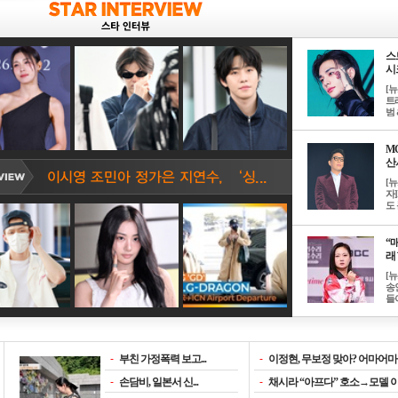
스
시크
[
트
범 &
M
산서
[
자
도 
“매
래 
[
송
들이
-
부친 가정폭력 보고...
-
이정현, 무보정 맞아? 어마어마한
-
손담비, 일본서 신...
-
채시라 “아프다” 호소→모델 이소