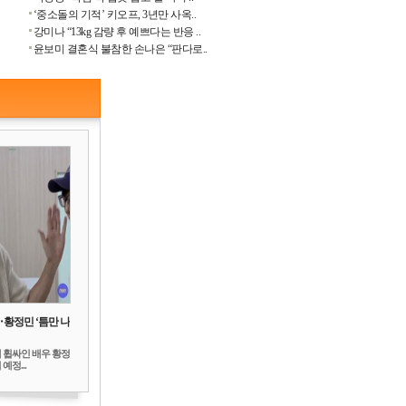
‘중소돌의 기적’ 키오프, 3년만 사옥..
강미나 “13kg 감량 후 예쁘다는 반응 ..
윤보미 결혼식 불참한 손나은 “판다로..
‥황정민 ‘틈만 나
 휩싸인 배우 황정
예정...