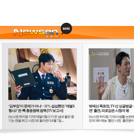
‘김부장’이 문제가 아냐‥11% 섭섭했던 ‘재벌X
밖에선 폭로전, TV선 싱글벙글
형사2’ 돈·빽 총동원해 컴백 [TV보고서]
면’ 출연, 피로감은 시청자 몫
[뉴스엔 하지원 기자]'재벌X형사'가 돈 냄새 물씬 풍
[뉴스엔 하지원 기자]사생활 논란에
기는 판을 짜고 시즌2로 돌아온다.8월 7일 ...
민의 SBS 예능 '틈만 나면,' 출연분이 