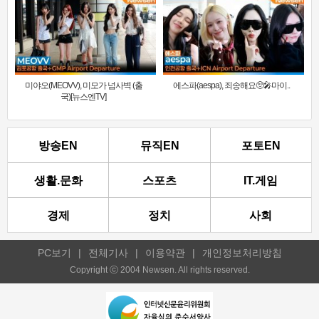
미야오(MEOVV), 미모가 넘사벽 (출
에스파(aespa), 죄송해요🥺🎤마이..
국)[뉴스엔TV]
방송EN
뮤직EN
포토EN
생활.문화
스포츠
IT.게임
경제
정치
사회
PC보기
|
전체기사
|
이용약관
|
개인정보처리방침
Copyright ⓒ 2004 Newsen. All rights reserved.