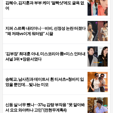
김혜수, 김지훈과 부부 케미 ‘얼빡샷’에도 굴욕 없
어
지퍼 스르륵 내리더니‥비비, 선정성 논란 터졌다
“왜 저래vs이게 워터밤” 시끌
‘김부장’ 최대훈 아내, 미스코리아 善+미스 인터내
셔널 3위 ♥장윤서였다
송혜교, 남사친과 데이트서 흰 티셔츠+청바지 입
었을 뿐인데…빛나는 미모
신동 살 너무 뺐나‥37㎏ 감량 부작용 “못 알아봐
서 요요 와야하나 고민”(전현무계획4)