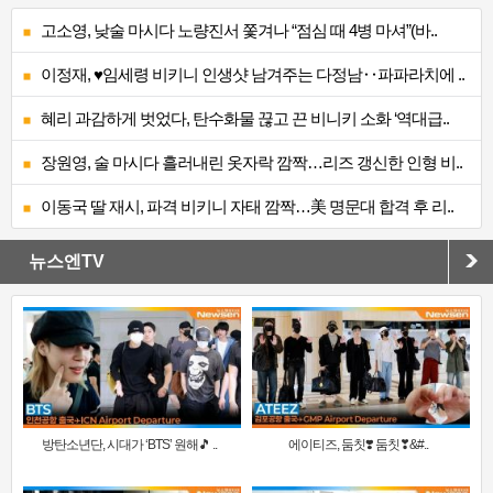
고소영, 낮술 마시다 노량진서 쫓겨나 “점심 때 4병 마셔”(바..
이정재, ♥임세령 비키니 인생샷 남겨주는 다정남‥파파라치에 ..
혜리 과감하게 벗었다, 탄수화물 끊고 끈 비니키 소화 ‘역대급..
장원영, 술 마시다 흘러내린 옷자락 깜짝…리즈 갱신한 인형 비..
이동국 딸 재시, 파격 비키니 자태 깜짝…美 명문대 합격 후 리..
뉴스엔TV
방탄소년단, 시대가 ‘BTS’ 원해🎵 ..
에이티즈, 둠칫❣️ 둠칫❣&#..