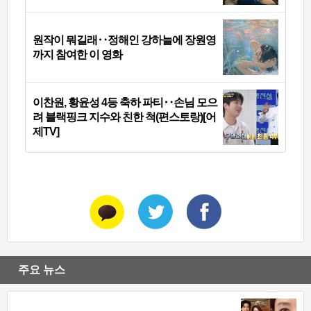
원작이 뭐길래‥정해인 강하늘에 장원영
까지 참여한 이 영화
이찬원, 황윤성 4등 축하 파티‥손님 모으
려 블랙핑크 지수와 친한 척(편스토랑)[어
제TV]
주요 뉴스