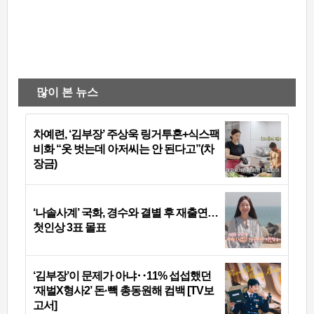
많이 본 뉴스
차예련, ‘김부장’ 주상욱 링거투혼+식스팩
비화 “옷 벗는데 아저씨는 안 된다고”(차
장금)
‘나솔사계’ 국화, 경수와 결별 후 재출연…
첫인상 3표 몰표
‘김부장’이 문제가 아냐‥11% 섭섭했던
‘재벌X형사2’ 돈·빽 총동원해 컴백 [TV보
고서]