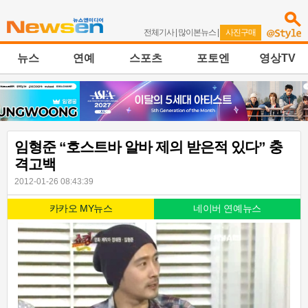
전체기사
|
많이본뉴스
|
사진구매
뉴스
연예
스포츠
포토엔
영상TV
임형준 “호스트바 알바 제의 받은적 있다” 충
격고백
2012-01-26 08:43:39
카카오 MY뉴스
네이버 연예뉴스