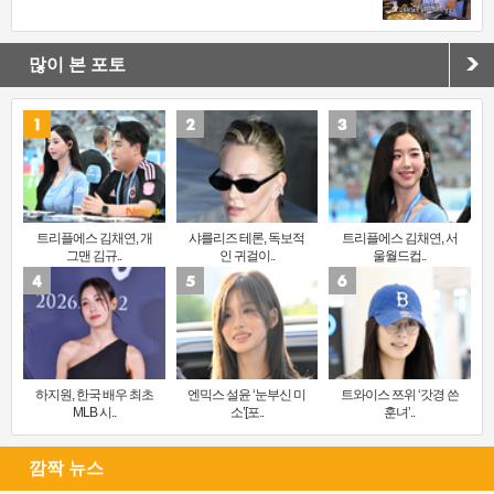
많이 본 포토
트리플에스 김채연, 개
샤를리즈 테론, 독보적
트리플에스 김채연, 서
그맨 김규..
인 귀걸이..
울월드컵..
하지원, 한국 배우 최초
엔믹스 설윤 ‘눈부신 미
트와이스 쯔위 ‘갓경 쓴
MLB 시..
소’[포..
훈녀’..
깜짝 뉴스